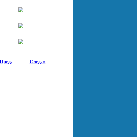
 Пред.
След. »