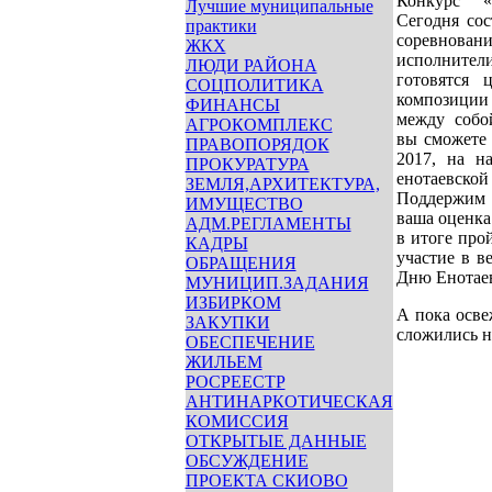
Конкурс «
Лучшие муниципальные
Сегодня сос
практики
соревно
ЖКХ
исполните
ЛЮДИ РАЙОНА
готовятся 
СОЦПОЛИТИКА
композиции
ФИНАНСЫ
между собо
АГРОКОМПЛЕКС
вы сможете 
ПРАВОПОРЯДОК
2017, на н
ПРОКУРАТУРА
енотаевской
ЗЕМЛЯ,АРХИТЕКТУРА,
Поддержим 
ИМУЩЕСТВО
ваша оценка
АДМ.РЕГЛАМЕНТЫ
в итоге про
КАДРЫ
участие в в
ОБРАЩЕНИЯ
Дню Енотаев
МУНИЦИП.ЗАДАНИЯ
ИЗБИРКОМ
А пока осве
ЗАКУПКИ
сложились н
ОБЕСПЕЧЕНИЕ
ЖИЛЬЕМ
РОСРЕЕСТР
АНТИНАРКОТИЧЕСКАЯ
КОМИССИЯ
ОТКРЫТЫЕ ДАННЫЕ
ОБСУЖДЕНИЕ
ПРОЕКТА СКИОВО