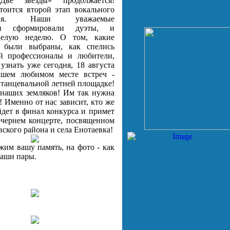
Две звезды» продолжается!
тоится второй этап вокального
вания. Наши уважаемые
ли сформировали дуэты, и
целую неделю. О том, какие
 были выбраны, как спелись
й профессионалы и любители,
узнать уже сегодня, 18 августа
ашем любимом месте встреч -
 танцевальной летней площадке!
наших земляков! Им так нужна
! Именно от нас зависит, кто же
йдет в финал конкурса и примет
ечернем концерте, посвященном
ского района и села Енотаевка!
жим вашу память, на фото - как
аши пары.