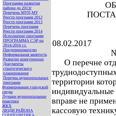
О
Программа развития
района до 2013г
ПОСТА
Перечень МУП,МУ
Реестр программ 2012
Реестр программ 2013
Перечень программ
Реестр программ 2014
Исполнение программ
ПРОГРАММА СЭР на
08.0
2014-2016 г.г.
Предпринимателю
№
Неформальная занятость
Развитие конкуренции
О перечне отд
Документы
стратегического
труднодоступных
планирования
Перечнь муниципальных
территории кото
программ
Формирование городской
индивидуальные
среды
Лучшие муниципальные
вправе не примен
практики
ЖКХ
кассовую техник
ЛЮДИ РАЙОНА
СОЦПОЛИТИКА