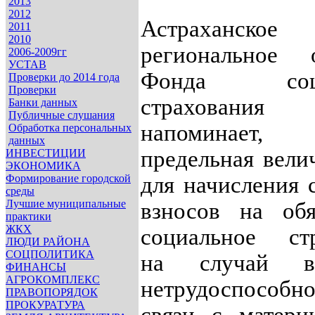
2013
2012
Астраханское
2011
2010
региональное о
2006-2009гг
УСТАВ
Фонда соци
Проверки до 2014 года
Проверки
страхова
Банки данных
Публичные слушания
напоминае
Обработка персональных
данных
предельная вели
ИНВЕСТИЦИИ
ЭКОНОМИКА
Формирование городской
для начисления 
среды
Лучшие муниципальные
взносов на обя
практики
ЖКХ
социальное стр
ЛЮДИ РАЙОНА
СОЦПОЛИТИКА
на случай вр
ФИНАНСЫ
АГРОКОМПЛЕКС
нетрудоспособн
ПРАВОПОРЯДОК
ПРОКУРАТУРА