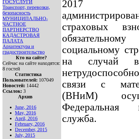
2017 
ГОСУСЛУГИ
Транспорт, перевозки,
администрирова
безопасность
МУНИЦИПАЛЬНО-
страховых вз
ЧАСТНОЕ
ПАРТНЕРСТВО
КАДАСТРОВАЯ
обязательному
ПАЛАТА
Архитектура и
социальному ст
градостроительство
Кто на сайте?
на случай вр
Сейчас на сайте находятся:
8 гостей
нетрудоспособн
Статистика
Пользователей:
107049
связи с мате
Новостей:
14442
Ссылок:
3
(ВНиМ) осуще
Архив
Федеральная н
June, 2016
May, 2016
служба.
April, 2016
February, 2016
December, 2015
July, 2015