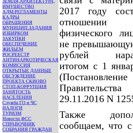
связи с матери
ЗЕМЛЯ,АРХИТЕКТУРА,
ИМУЩЕСТВО
2017 году сост
АДМ.РЕГЛАМЕНТЫ
КАДРЫ
отношении 
ОБРАЩЕНИЯ
МУНИЦИП.ЗАДАНИЯ
физического ли
ИЗБИРКОМ
ЗАКУПКИ
не превышающую
ОБЕСПЕЧЕНИЕ
ЖИЛЬЕМ
рублей нара
РОСРЕЕСТР
АНТИНАРКОТИЧЕСКАЯ
итогом с 1 январ
КОМИССИЯ
ОТКРЫТЫЕ ДАННЫЕ
(Постановление
ОБСУЖДЕНИЕ
ПРОЕКТА СКИОВО
Правительств
СТОП-КОРРУПЦИЯ
ЗАНЯТОСТЬ
29.11.2016 N 125
НАСЕЛЕНИЯ
Служба ГО и ЧС
НАЛОГИ
Также дополн
ТУРИЗМ
Новости ФСС
сообщаем, что с
СПРАВОЧНИК
СОБРАНИЯ ГРАЖДАН