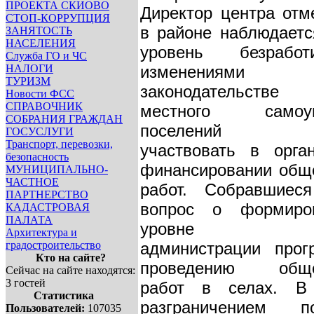
ПРОЕКТА СКИОВО
Директор центра отм
СТОП-КОРРУПЦИЯ
в районе наблюдаетс
ЗАНЯТОСТЬ
НАСЕЛЕНИЯ
уровень безрабо
Служба ГО и ЧС
НАЛОГИ
изменени
ТУРИЗМ
законодательств
Новости ФСС
СПРАВОЧНИК
местного самоуп
СОБРАНИЯ ГРАЖДАН
поселений пер
ГОСУСЛУГИ
Транспорт, перевозки,
участвовать в орга
безопасность
финансировании общ
МУНИЦИПАЛЬНО-
ЧАСТНОЕ
работ. Собравшиес
ПАРТНЕРСТВО
вопрос о формиро
КАДАСТРОВАЯ
ПАЛАТА
уровне рай
Архитектура и
градостроительство
администрации про
Кто на сайте?
проведению обще
Сейчас на сайте находятся:
3 гостей
работ в селах. В
Статистика
разграничением по
Пользователей:
107035