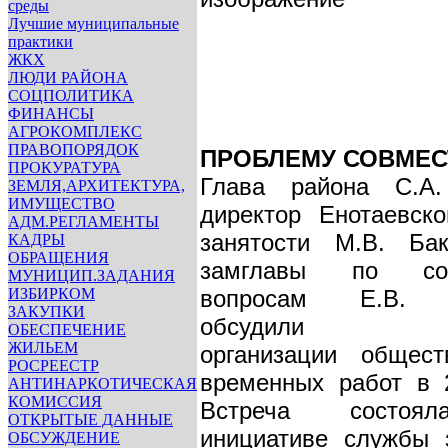
среды
Лучшие муниципальные
практики
ЖКХ
ЛЮДИ РАЙОНА
СОЦПОЛИТИКА
ФИНАНСЫ
АГРОКОМПЛЕКС
ПРАВОПОРЯДОК
ПРОБЛЕМУ СОВМЕ
ПРОКУРАТУРА
Глава района С.А.
ЗЕМЛЯ,АРХИТЕКТУРА,
ИМУЩЕСТВО
директор Енотаевско
АДМ.РЕГЛАМЕНТЫ
занятости М.В. Ба
КАДРЫ
ОБРАЩЕНИЯ
замглавы по соц
МУНИЦИП.ЗАДАНИЯ
ИЗБИРКОМ
вопросам Е.В. Н
ЗАКУПКИ
обсудили пр
ОБЕСПЕЧЕНИЕ
ЖИЛЬЕМ
организации общес
РОСРЕЕСТР
временных работ в 2
АНТИНАРКОТИЧЕСКАЯ
КОМИССИЯ
Встреча состоя
ОТКРЫТЫЕ ДАННЫЕ
инициативе службы з
ОБСУЖДЕНИЕ