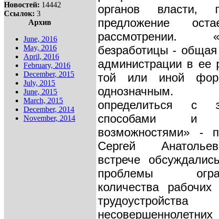
Новостей:
14442
органов власти, 
Ссылок:
3
предложение ост
Архив
рассмотрении. «
June, 2016
May, 2016
безработицы - общая
April, 2016
администрации в ее 
February, 2016
December, 2015
той или иной фор
July, 2015
однозначным.
June, 2015
March, 2015
определиться с з
December, 2014
способами и 
November, 2014
возможностями» - п
Сергей Анатолье
встрече обсуждалис
проблемы ограни
количества рабочих
трудоустройства
несовершеннолетних