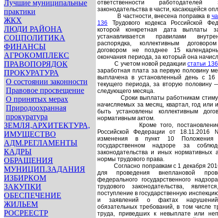
Лучшие муниципальные
ответственности работодателей
законодательства в части, касающейся опл
практики
В частности, внесена поправка в
ча
ЖКХ
136
Трудового кодекса Российской Фед
ЛЮДИ РАЙОНА
которой конкретная дата выплаты з
устанавливается правилами внутре
СОЦПОЛИТИКА
распорядка, коллективным договор
ФИНАНСЫ
договором не позднее 15 календар
АГРОКОМПЛЕКС
окончания периода, за который она начис
ПРАВОПОРЯДОК
С учетом новой редакции
статьи 136
заработная плата за первую половину м
ПРОКУРАТУРА
выплачена в установленный день с 16 
О состоянии законности
текущего периода, за вторую половину 
Правовое просвещение
следующего месяца.
Сроки выплаты работникам стим
О принятых мерах
начисляемых за месяц, квартал, год или 
Природоохранная
быть установлены коллективным дого
прокуратура
нормативным актом.
ЗЕМЛЯ,АРХИТЕКТУРА,
Кроме того, постановлени
Российской Федерации от 18.11.2016
ИМУЩЕСТВО
изменения в пункт 10 Положения
АДМ.РЕГЛАМЕНТЫ
государственном надзоре за соблюд
КАДРЫ
законодательства и иных нормативных а
нормы трудового права.
ОБРАЩЕНИЯ
Согласно поправкам с 1 декабря 20
МУНИЦИП.ЗАДАНИЯ
для проведения внеплановой про
ИЗБИРКОМ
федерального государственного надзор
ЗАКУПКИ
трудового законодательства, являет
поступление в государственную инспекци
ОБЕСПЕЧЕНИЕ
и заявлений о фактах нарушений
ЖИЛЬЕМ
обязательных требований, в том числе 
РОСРЕЕСТР
труда, приведших к невыплате или не