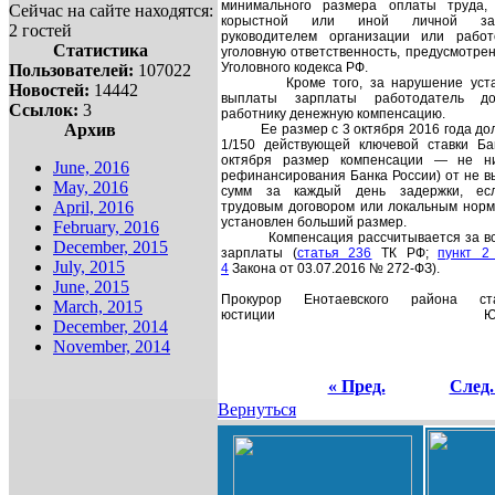
минимального размера оплаты труда,
Сейчас на сайте находятся:
корыстной или иной личной заин
2 гостей
руководителем организации или работ
Статистика
уголовную ответственность, предусмотрен
Уголовного кодекса РФ.
Пользователей:
107022
Кроме того, за нарушение уст
Новостей:
14442
выплаты зарплаты работодатель до
Ссылок:
3
работнику денежную компенсацию.
Архив
Ее размер с 3 октября 2016 года д
1/150 действующей ключевой ставки Ба
октября размер компенсации — не ни
June, 2016
рефинансирования Банка России) от не в
May, 2016
сумм за каждый день задержки, есл
April, 2016
трудовым договором или локальным норм
установлен больший размер.
February, 2016
Компенсация рассчитывается за в
December, 2015
зарплаты (
статья 236
ТК РФ;
пункт 2
July, 2015
4
Закона от 03.07.2016 № 272-ФЗ).
June, 2015
Прокурор Енотаевского района
с
March, 2015
юстиции
Ю
December, 2014
November, 2014
« Пред.
След.
Вернуться