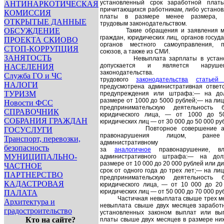
установленный срок заработной платы
АНТИНАРКОТИЧЕСКАЯ
причитающихся работникам, либо устано
КОМИССИЯ
платы в размере менее размера, п
ОТКРЫТЫЕ ДАННЫЕ
трудовым законодательством.
ОБСУЖДЕНИЕ
Такие обращения и заявления м
граждан, юридических лиц, органов госуд
ПРОЕКТА СКИОВО
органов местного самоуправления, п
СТОП-КОРРУПЦИЯ
союзов, а также из СМИ.
ЗАНЯТОСТЬ
Невыплата зарплаты в устан
допускается и является нарушен
НАСЕЛЕНИЯ
законодательства.
Служба ГО и ЧС
трудового
законодательства
статьей
НАЛОГИ
предусмотрена административная ответс
ТУРИЗМ
предупреждения или штрафа:
— на до
размере от 1000 до 5000 рублей;
— на лиц
Новости ФСС
предпринимательскую деятельность 
СПРАВОЧНИК
юридического лица, — от 1000 до 50
СОБРАНИЯ ГРАЖДАН
юридических лиц — от 30 000 до 50 000 ру
Повторное совершение а
ГОСУСЛУГИ
правонарушения лицом, ранее
Транспорт, перевозки,
административному 
безопасность
за
аналогичное
правонарушение, в
МУНИЦИПАЛЬНО-
административного штрафа:
— на дол
размере от 10 000 до 20 000 рублей или 
ЧАСТНОЕ
срок от одного года до трех лет;
— на лиц
ПАРТНЕРСТВО
предпринимательскую деятельность 
КАДАСТРОВАЯ
юридического лица, — от 10 000 до 20
юридических лиц — от 50 000 до 70 000 ру
ПАЛАТА
Частичная невыплата свыше трех м
Архитектура и
невыплата свыше двух месяцев заработ
градостроительство
установленных законом выплат или вы
Кто на сайте?
платы свыше двух месяцев в размере ни