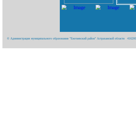
© Администрация муниципального образования "Енотаевский район" Астраханской области 416200, А