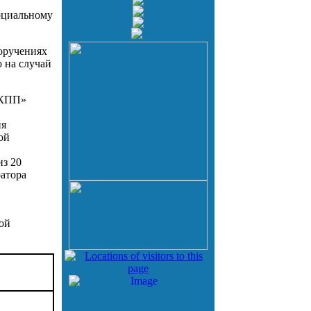
социальному
.
оручениях
 на случай
«КПП»
ия
ой
из 20
ратора
ой