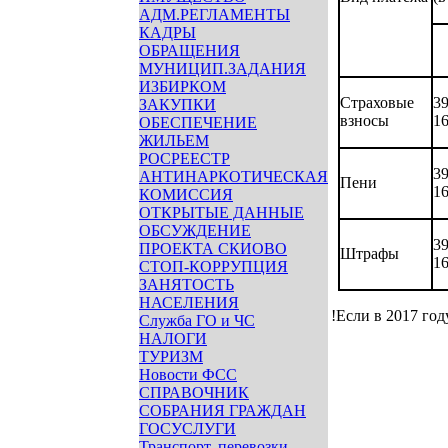
АДМ.РЕГЛАМЕНТЫ
КАДРЫ
ОБРАЩЕНИЯ
МУНИЦИП.ЗАДАНИЯ
ИЗБИРКОМ
Страховые
39
ЗАКУПКИ
взносы
1
ОБЕСПЕЧЕНИЕ
ЖИЛЬЕМ
РОСРЕЕСТР
39
АНТИНАРКОТИЧЕСКАЯ
Пени
1
КОМИССИЯ
ОТКРЫТЫЕ ДАННЫЕ
ОБСУЖДЕНИЕ
39
ПРОЕКТА СКИОВО
Штрафы
1
СТОП-КОРРУПЦИЯ
ЗАНЯТОСТЬ
НАСЕЛЕНИЯ
!Если в 2017 го
Служба ГО и ЧС
НАЛОГИ
ТУРИЗМ
Новости ФСС
СПРАВОЧНИК
СОБРАНИЯ ГРАЖДАН
ГОСУСЛУГИ
Транспорт, перевозки,