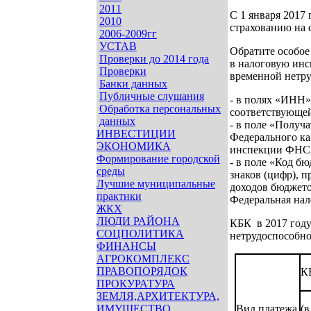
2011
С 1 января 2017
2010
страхованию на 
2006-2009гг
УСТАВ
Обратите особое
Проверки до 2014 года
в налоговую инс
Проверки
временной нетру
Банки данных
Публичные слушания
- в полях «ИНН
Обработка персональных
соответствующе
данных
- в поле «Получ
ИНВЕСТИЦИИ
Федерального ка
ЭКОНОМИКА
инспекции ФНС
Формирование городской
- в поле «Код б
среды
знаков (цифр), 
Лучшие муниципальные
доходов бюджето
практики
Федеральная нал
ЖКХ
ЛЮДИ РАЙОНА
КБК в 2017 году
СОЦПОЛИТИКА
нетрудоспособно
ФИНАНСЫ
АГРОКОМПЛЕКС
ПРАВОПОРЯДОК
К
ПРОКУРАТУРА
ЗЕМЛЯ,АРХИТЕКТУРА,
ИМУЩЕСТВО
Вид платежа
(