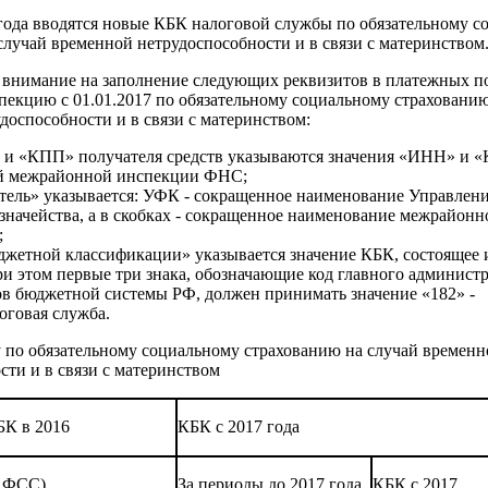
 года вводятся новые КБК налоговой службы по обязательному 
случай временной нетрудоспособности и в связи с материнством
 внимание на заполнение следующих реквизитов в платежных п
пекцию с 01.01.2017 по обязательному социальному страхованию
доспособности и в связи с материнством:
» и «КПП» получателя средств указываются значения «ИНН» и 
й межрайонной инспекции ФНС;
атель» указывается: УФК - сокращенное наименование Управлен
значейства, а в скобках - сокращенное наименование межрайонн
;
юджетной классификации» указывается значение КБК, состоящее 
при этом первые три знака, обозначающие код главного админист
в бюджетной системы РФ, должен принимать значение «182» -
оговая служба.
 по обязательному социальному страхованию на случай временн
сти и в связи с материнством
БК в 2016
КБК с 2017 года
в ФСС)
За периоды до 2017 года
КБК с 2017