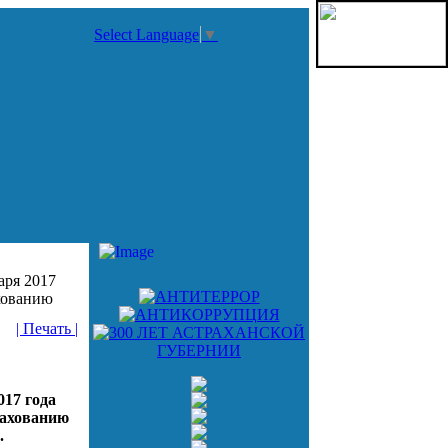
Select Language
▼
аря 2017
хованию
| Печать |
017 года
рахованию
.