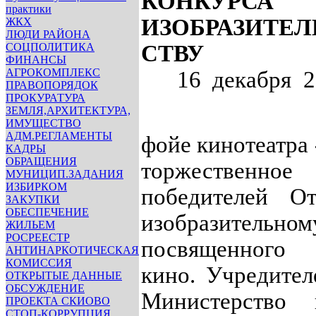
КОНК
практики
ИЗОБРАЗИТ
ЖКХ
ЛЮДИ РАЙОНА
СОЦПОЛИТИКА
СТВУ
ФИНАНСЫ
АГРОКОМПЛЕКС
16 декабря 2
ПРАВОПОРЯДОК
ПРОКУРАТУРА
ЗЕМЛЯ,АРХИТЕКТУРА,
ИМУЩЕСТВО
АДМ.РЕГЛАМЕНТЫ
фойе кинотеатра
КАДРЫ
ОБРАЩЕНИЯ
торжествен
МУНИЦИП.ЗАДАНИЯ
ИЗБИРКОМ
победителей О
ЗАКУПКИ
ОБЕСПЕЧЕНИЕ
изобразител
ЖИЛЬЕМ
РОСРЕЕСТР
посвященного
АНТИНАРКОТИЧЕСКАЯ
КОМИССИЯ
кино.
Учредител
ОТКРЫТЫЕ ДАННЫЕ
ОБСУЖДЕНИЕ
Министерство 
ПРОЕКТА СКИОВО
СТОП-КОРРУПЦИЯ