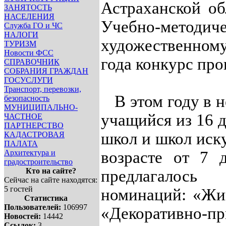
Астраханской об
ЗАНЯТОСТЬ
НАСЕЛЕНИЯ
Учебно-мето
Служба ГО и ЧС
НАЛОГИ
художественном
ТУРИЗМ
Новости ФСС
года конкурс про
СПРАВОЧНИК
СОБРАНИЯ ГРАЖДАН
ГОСУСЛУГИ
Транспорт, перевозки,
В этом году в н
безопасность
МУНИЦИПАЛЬНО-
учащийся из 16 
ЧАСТНОЕ
ПАРТНЕРСТВО
школ и школ иску
КАДАСТРОВАЯ
ПАЛАТА
Архитектура и
возрасте от 7 
градостроительство
Кто на сайте?
предлагалос
Сейчас на сайте находятся:
5 гостей
номинаций: «Жив
Статистика
Пользователей:
106997
«Декоративно-п
Новостей:
14442
Ссылок:
3