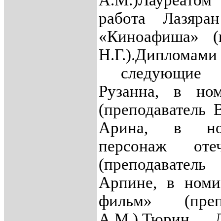
А.М.)
Лауреато
работа Лазяра
«Киноафиша» (п
Н.Г.).
Дипломам
следующие у
Рузанна, в но
(преподаватель 
Арина, в но
персонаж отеч
(преподаватель 
Арпине, в ном
фильм» (преп
А.М.),
Тюрин Д