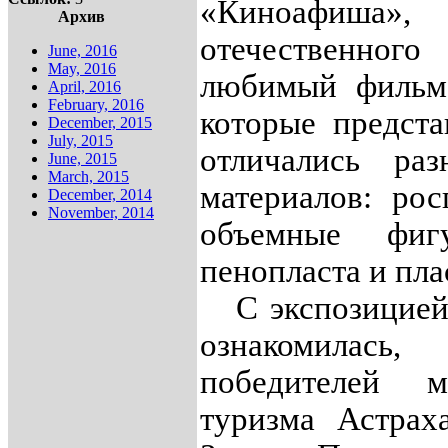
«Киноафиша»,
Архив
отечественн
June, 2016
May, 2016
любимый фильм»
April, 2016
February, 2016
которые предст
December, 2015
July, 2015
отличались ра
June, 2015
March, 2015
материалов: рос
December, 2014
November, 2014
объемные фиг
пенопласта и пла
С экспозицией 
ознакомилась,
победителей 
туризма Астрах