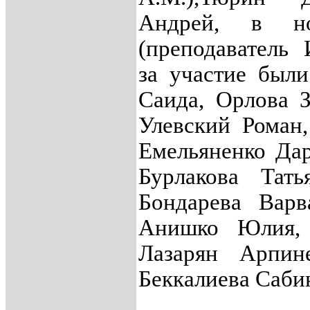
Андрей, в но
(преподаватель 
за участие был
Саида, Орлова З
Улевский Роман
Емельяненко Дар
Бурлакова Тат
Бондарева Варв
Анишко Юлия, 
Лазарян Арпин
Беккалиева Саби