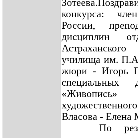
Зотеева.
Поздра
конкурса: чле
России, препо
дисциплин от
Астраханског
училища им. П.А
жюри - Игорь П
специальных д
«Живопись»
художественно
Власова - Елена 
По рез