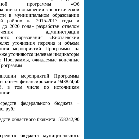
пальной программы «Об
ежении и повышении энергетической
сти в муниципальном образовании
кий район» на 2015-2017 годы и
 до 2020 года» разработан отделом
еспечения администрации
ьного образования «Енотаевский
елях уточнения перечня и объема
вания мероприятий Программы на
акже уточняются целевые индикаторы
ли Программы, ожидаемые конечные
Программы.
лизации мероприятий Программы
ен объем финансирования 943824,60
ей, в том числе по источникам
ания:
средств федерального бюджета –
с. руб.:
редств областного бюджета- 558242,90
средств бюджета муниципального