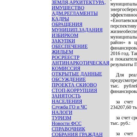
ЗЕМЛЯ,АРХИТЕКТУРА,
муници
ИМУЩЕСТВО
энергосбер
АДМ.РЕГЛАМЕНТЫ
эффективно
КАДРЫ
«Енотаевс
ОБРАЩЕНИЯ
перспективу
МУНИЦИП.ЗАДАНИЯ
жизнеоб
ИЗБИРКОМ
муниципал
ЗАКУПКИ
район» в ц
ОБЕСПЕЧЕНИЕ
финансиро
ЖИЛЬЕМ
2016 год. Т
РОСРЕЕСТР
и показате
АНТИНАРКОТИЧЕСКАЯ
результаты 
КОМИССИЯ
ОТКРЫТЫЕ ДАННЫЕ
Для реа
ОБСУЖДЕНИЕ
предусмотр
ПРОЕКТА СКИОВО
тыс. рубл
СТОП-КОРРУПЦИЯ
финансиров
ЗАНЯТОСТЬ
НАСЕЛЕНИЯ
за счет 
Служба ГО и ЧС
234207,60 ты
НАЛОГИ
за счет с
ТУРИЗМ
тыс. руб.:
Новости ФСС
СПРАВОЧНИК
за счет 
СОБРАНИЯ ГРАЖДАН