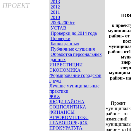
2013
ПРОЕКТ
2012
2011
ПОЯ
2010
2006-2009гг
к проект
УСТАВ
муниципал
Проверки до 2014 года
район» от
Проверки
пос
Банки данных
муниципал
Публичные слушания
район» от1
Обработка персональных
мун
данных
эне
ИНВЕСТИЦИИ
энер
ЭКОНОМИКА
муниципа
Формирование городской
район» на
среды
Лучшие муниципальные
практики
ЖКХ
ЛЮДИ РАЙОНА
Проект 
СОЦПОЛИТИКА
муниципал
ФИНАНСЫ
район» от
АГРОКОМПЛЕКС
изменений
ПРАВОПОРЯДОК
муниципал
ПРОКУРАТУРА
район» от14