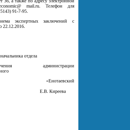
ет 36, а также по адресу электронной
economic@ mail.ru. Телефон для
85143) 91-7-95.
иема экспертных заключений с
о 22.12.2016.
 начальника отдела
еспечения администрации
ного
вания «Енотаевский
Е.В. Киреева