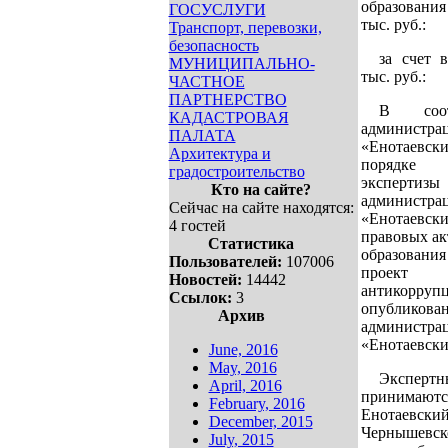
образования
ГОСУСЛУГИ
тыс. руб.:
Транспорт, перевозки,
безопасность
за счет 
МУНИЦИПАЛЬНО-
тыс. руб.:
ЧАСТНОЕ
ПАРТНЕРСТВО
В соот
КАДАСТРОВАЯ
администра
ПАЛАТА
«Енотаевск
Архитектура и
порядке п
градостроительство
экспертиз
Кто на сайте?
администра
Сейчас на сайте находятся:
«Енотаевск
4 гостей
правовых а
Статистика
образован
Пользователей:
107006
проект
Новостей:
14442
антикор
Ссылок:
3
опублико
Архив
администра
«Енотаевски
June, 2016
May, 2016
Экспертн
April, 2016
принимаются
February, 2016
Енотаевский
December, 2015
Чернышевско
July, 2015