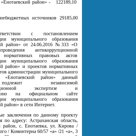
 «Енотаевский район» -
122189,10
внебюджетных источников 29185,00
ветствии с постановлением
ции муниципального образования
ий район» от 24.06.2016 №333 «О
роведения антикоррупционной
ы нормативных правовых актов
ции муниципального образования
ий район» и проектов нормативных
ктов администрации муниципального
ия «Енотаевский район» данный
 подлежит независимой
рупционной экспертизе и
ванию на официальном сайте
ции муниципального образования
й район» в сети Интернет.
ые заключения по данному проекту
 по адресу: Астраханская область,
 район, с. Енотаевка, ул. Кирова /
го / Коминтерна 60/57 «а» /21 «а», 3