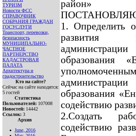
район»
ТУРИЗМ
Новости ФСС
ПОСТАНОВЛЯЮ
СПРАВОЧНИК
СОБРАНИЯ ГРАЖДАН
1. Определить о
ГОСУСЛУГИ
Транспорт, перевозки,
развития 
безопасность
МУНИЦИПАЛЬНО-
администраци
ЧАСТНОЕ
ПАРТНЕРСТВО
образования «
КАДАСТРОВАЯ
ПАЛАТА
уполномоч
Архитектура и
градостроительство
администраци
Кто на сайте?
Сейчас на сайте находятся:
образования «Ен
5 гостей
Статистика
содействию разв
Пользователей:
107008
Новостей:
14442
2.Создать ра
Ссылок:
3
Архив
содействию раз
June, 2016
May, 2016