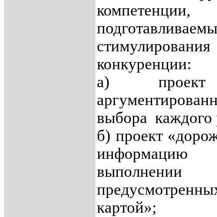
компетенции
подготавли
стимулиров
конкуренции:
а) проек
аргументирова
выбора каждого 
б) проект «доро
информацию 
выполнении
предусмотре
картой»;