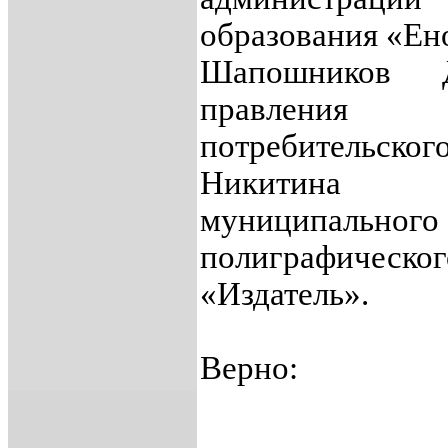
образования «Ен
Шапошников Д
правлени
потребительског
Никитина Е
муниципально
полиграфичес
«Издатель».
Верно: