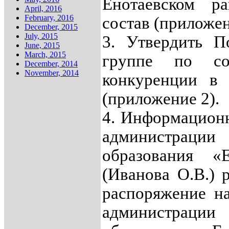
Енотаевском ра
April, 2016
February, 2016
состав (приложен
December, 2015
July, 2015
3. Утвердить П
June, 2015
March, 2015
группе по со
December, 2014
November, 2014
конкуренции в 
(приложение 2).
4. Информационн
администраци
образования «
(Иванова О.В.) 
распоряжение н
администраци