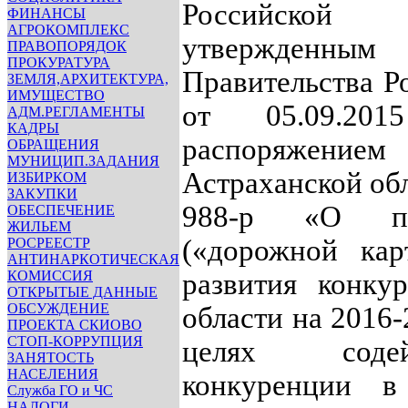
Российско
ФИНАНСЫ
АГРОКОМПЛЕКС
утвержденны
ПРАВОПОРЯДОК
ПРОКУРАТУРА
Правительства Р
ЗЕМЛЯ,АРХИТЕКТУРА,
ИМУЩЕСТВО
от 05.09.2
АДМ.РЕГЛАМЕНТЫ
КАДРЫ
распоряжени
ОБРАЩЕНИЯ
МУНИЦИП.ЗАДАНИЯ
Астраханской обл
ИЗБИРКОМ
ЗАКУПКИ
988-р «О пл
ОБЕСПЕЧЕНИЕ
ЖИЛЬЕМ
(«дорожной кар
РОСРЕЕСТР
АНТИНАРКОТИЧЕСКАЯ
КОМИССИЯ
развития конку
ОТКРЫТЫЕ ДАННЫЕ
ОБСУЖДЕНИЕ
области на 2016-
ПРОЕКТА СКИОВО
СТОП-КОРРУПЦИЯ
целях содей
ЗАНЯТОСТЬ
НАСЕЛЕНИЯ
конкуренции 
Служба ГО и ЧС
НАЛОГИ