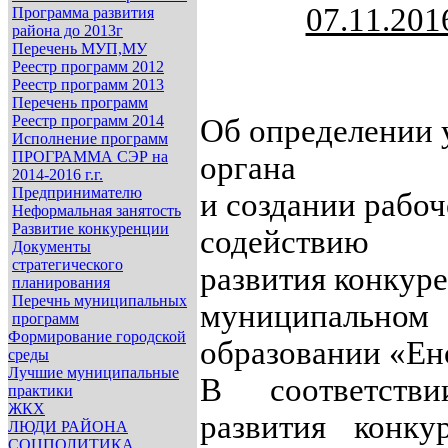
07.11.201
Программа развития
района до 2013г
№
Перечень МУП,МУ
Реестр программ 2012
Реестр программ 2013
Перечень программ
Реестр программ 2014
Об определении 
Исполнение программ
ПРОГРАММА СЭР на
органа
2014-2016 г.г.
Предпринимателю
и создании рабо
Неформальная занятость
Развитие конкуренции
содействию
Документы
стратегического
развития конкур
планирования
Перечнь муниципальных
муниципальном
программ
Формирование городской
образовании «Ен
среды
Лучшие муниципальные
В соответств
практики
ЖКХ
развития конку
ЛЮДИ РАЙОНА
СОЦПОЛИТИКА