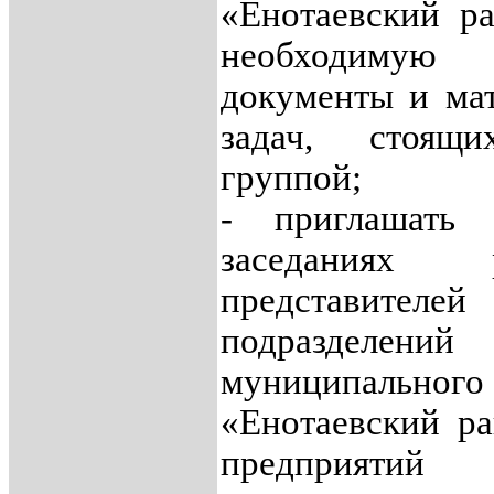
«Енотаевский р
необходиму
документы и ма
задач, стоящ
группой;
- приглашать
заседаниях 
представите
подразделени
муниципальн
«Енотаевский ра
предприяти