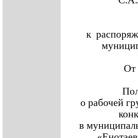
С.А.Ле
к распоря
муницип
По
о рабочей гр
кон
в муниципал
«Енотае