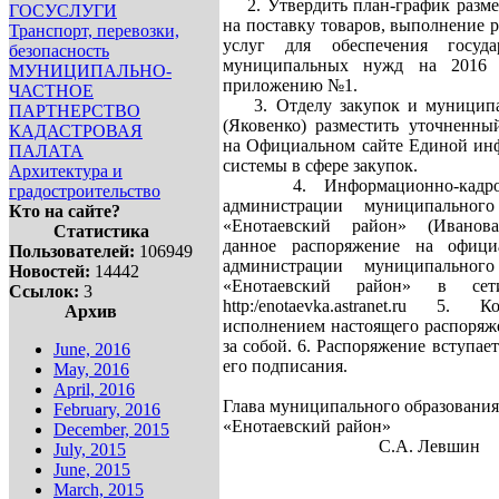
2. Утвердить план-график разме
ГОСУСЛУГИ
на поставку товаров, выполнение р
Транспорт, перевозки,
услуг для обеспечения госуд
безопасность
муниципальных нужд на 2016 
МУНИЦИПАЛЬНО-
приложению №1.
ЧАСТНОЕ
3. Отделу закупок и муниципал
ПАРТНЕРСТВО
(Яковенко) разместить уточненны
КАДАСТРОВАЯ
на Официальном сайте Единой ин
ПАЛАТА
системы в сфере закупок.
Архитектура и
4. Информационно-кадров
градостроительство
администрации муниципального
Кто на сайте?
«Енотаевский район» (Иванова
Статистика
данное распоряжение на офици
Пользователей:
106949
администрации муниципального
Новостей:
14442
«Енотаевский район» в сет
Ссылок:
3
http:/enotaevka.astranet.ru 5.
Архив
исполнением настоящего распоряж
за собой. 6. Распоряжение вступает
June, 2016
его подписания.
May, 2016
April, 2016
Глава муниципального образования
February, 2016
«Енотаевский 
December, 2015
С.А. Левшин
July, 2015
June, 2015
March, 2015