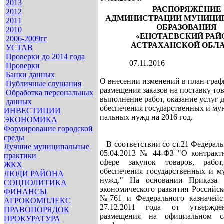
2013
РАСПОРЯЖЕНИЕ
2012
АДМИНИСТРАЦИИ
МУНИЦИ
2011
ОБРАЗОВАНИЯ
2010
«ЕНОТАЕВСКИЙ РАЙ
2006-2009гг
АСТРАХАНСКОЙ ОБЛ
УСТАВ
Проверки до 2014 года
07.11.2016
Проверки
Банки данных
О внесении изменений в план-граф
Публичные слушания
размещения заказов на поставку тов
Обработка персональных
выполнение работ, оказание услуг 
данных
обеспечения государственных и му
ИНВЕСТИЦИИ
пальных нужд на 2016 год.
ЭКОНОМИКА
Формирование городской
среды
В соответствии со ст.21 Федераль
Лучшие муниципальные
05.04.2013 № 44-ФЗ "О контракт
практики
сфере закупок товаров, рабо
ЖКХ
обеспечения государственных и 
ЛЮДИ РАЙОНА
нужд." На основании Приказа 
СОЦПОЛИТИКА
экономического развития Российс
ФИНАНСЫ
№761 и Федерального казначей
АГРОКОМПЛЕКС
27.12.2011 года от утвержде
ПРАВОПОРЯДОК
размещения на официальном с
ПРОКУРАТУРА