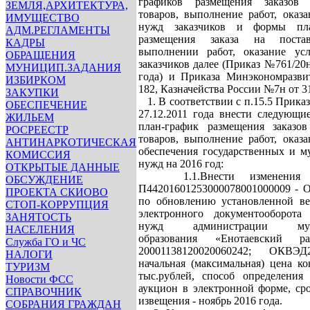
графиков размещения заказов
ЗЕМЛЯ,АРХИТЕКТУРА,
товаров, выполнение работ, оказа
ИМУЩЕСТВО
нужд заказчиков и формы пла
АДМ.РЕГЛАМЕНТЫ
размещения заказа на постав
КАДРЫ
выполнении работ, оказание ус
ОБРАЩЕНИЯ
заказчиков далее (Приказ №761/20н
МУНИЦИП.ЗАДАНИЯ
года) и Приказа Минэкономразви
ИЗБИРКОМ
182, Казначейства России №7н от 31
ЗАКУПКИ
1. В соответствии с п.15.5 Прика
ОБЕСПЕЧЕНИЕ
27.12.2011 года внести следующи
ЖИЛЬЕМ
план-график размещения заказов
РОСРЕЕСТР
товаров, выполнение работ, оказа
АНТИНАРКОТИЧЕСКАЯ
обеспечения государственных и 
КОМИССИЯ
нужд на 2016 год:
ОТКРЫТЫЕ ДАННЫЕ
1.1.Внести изменения 
ОБСУЖДЕНИЕ
П44201601253000078001000009 - О
ПРОЕКТА СКИОВО
по обновлению установленной ве
СТОП-КОРРУПЦИЯ
электронного документооборота 
ЗАНЯТОСТЬ
нужд администрации муни
НАСЕЛЕНИЯ
образования «Енотаевский р
Служба ГО и ЧС
20001138120020060242; ОКВЭ
НАЛОГИ
начальная (максимальная) цена ко
ТУРИЗМ
тыс.рублей, способ определения
Новости ФСС
аукцион в электронной форме, ср
СПРАВОЧНИК
извещения - ноябрь 2016 года.
СОБРАНИЯ ГРАЖДАН