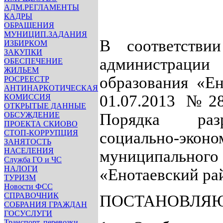
АДМ.РЕГЛАМЕНТЫ
КАДРЫ
ОБРАЩЕНИЯ
МУНИЦИП.ЗАДАНИЯ
В соответстви
ИЗБИРКОМ
ЗАКУПКИ
администраци
ОБЕСПЕЧЕНИЕ
ЖИЛЬЕМ
образования «Ен
РОСРЕЕСТР
АНТИНАРКОТИЧЕСКАЯ
01.07.2013 №2
КОМИССИЯ
ОТКРЫТЫЕ ДАННЫЕ
ОБСУЖДЕНИЕ
Порядка раз
ПРОЕКТА СКИОВО
СТОП-КОРРУПЦИЯ
социально-экон
ЗАНЯТОСТЬ
НАСЕЛЕНИЯ
муниципальн
Служба ГО и ЧС
НАЛОГИ
«Енотаевский ра
ТУРИЗМ
Новости ФСС
СПРАВОЧНИК
ПОСТАНОВЛЯЮ
СОБРАНИЯ ГРАЖДАН
ГОСУСЛУГИ
Транспорт, перевозки,