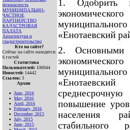
1. Одобрить п
безопасность
МУНИЦИПАЛЬНО-
экономичес
ЧАСТНОЕ
ПАРТНЕРСТВО
муниципальн
КАДАСТРОВАЯ
ПАЛАТА
«Енотаевский рай
Архитектура и
градостроительство
Кто на сайте?
2. Основными 
Сейчас на сайте находятся:
6 гостей
экономичес
Статистика
Пользователей:
106944
муниципальн
Новостей:
14442
Ссылок:
3
«Енотаевс
Архив
среднесрочную 
June, 2016
May, 2016
повышение уров
April, 2016
February, 2016
населения ра
December, 2015
July, 2015
стабильного р
June, 2015
March, 2015