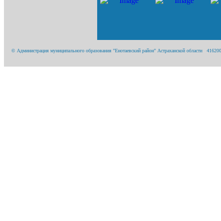
© Администрация муниципального образования "Енотаевский район" Астраханской области 416200, А