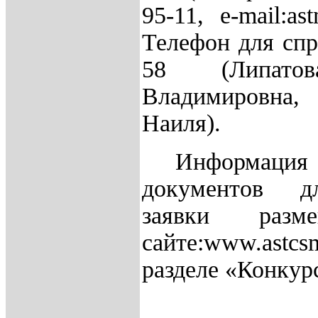
95-11,
e
-
mail
:
ast
Телефон для спр
58 (Липато
Владимировна,
Наиля).
Информация
документов д
заявки разм
сайте:
www
.
astcs
разделе «Конкур