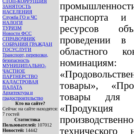
СТОП-КОРРУПЦИЯ
промышленности
ЗАНЯТОСТЬ
НАСЕЛЕНИЯ
транспорта и
Служба ГО и ЧС
НАЛОГИ
ресурсов об
ТУРИЗМ
Новости ФСС
проведении в
СПРАВОЧНИК
СОБРАНИЯ ГРАЖДАН
областного к
ГОСУСЛУГИ
Транспорт, перевозки,
номинациям:
безопасность
МУНИЦИПАЛЬНО-
ЧАСТНОЕ
«Продовольстве
ПАРТНЕРСТВО
КАДАСТРОВАЯ
товары», «Пр
ПАЛАТА
Архитектура и
товары для н
градостроительство
Кто на сайте?
«Продукция
Сейчас на сайте находятся:
7 гостей
производственно
Статистика
Пользователей:
107012
технического н
Новостей:
14442