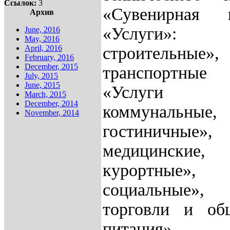
Ссылок:
3
«Сувенирная п
Архив
«Услуги»:
June, 2016
May, 2016
April, 2016
строительные
February, 2016
December, 2015
транспортные
July, 2015
June, 2015
«Услуги ж
March, 2015
December, 2014
коммунальные
November, 2014
гостиничные»
медицинские, 
курортные»,
социальные»
торговли и общ
питания»,