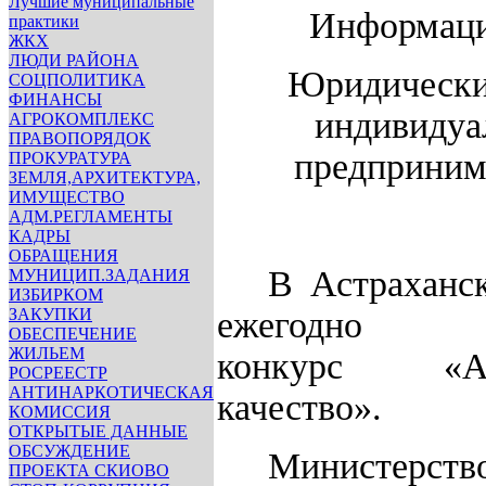
Лучшие муниципальные
Информац
практики
ЖКХ
ЛЮДИ РАЙОНА
Юридически
СОЦПОЛИТИКА
ФИНАНСЫ
индивидуа
АГРОКОМПЛЕКС
ПРАВОПОРЯДОК
предприним
ПРОКУРАТУРА
ЗЕМЛЯ,АРХИТЕКТУРА,
ИМУЩЕСТВО
АДМ.РЕГЛАМЕНТЫ
КАДРЫ
ОБРАЩЕНИЯ
В Астраханс
МУНИЦИП.ЗАДАНИЯ
ИЗБИРКОМ
ЗАКУПКИ
ежегодно пр
ОБЕСПЕЧЕНИЕ
ЖИЛЬЕМ
конкурс «Аст
РОСРЕЕСТР
АНТИНАРКОТИЧЕСКАЯ
качество».
КОМИССИЯ
ОТКРЫТЫЕ ДАННЫЕ
ОБСУЖДЕНИЕ
Министерств
ПРОЕКТА СКИОВО