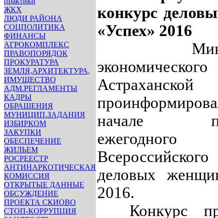
практики
конкурс делов
ЖКХ
ЛЮДИ РАЙОНА
«Успех» 2016
СОЦПОЛИТИКА
ФИНАНСЫ
Министе
АГРОКОМПЛЕКС
ПРАВОПОРЯДОК
ПРОКУРАТУРА
экономического
ЗЕМЛЯ,АРХИТЕКТУРА,
ИМУЩЕСТВО
Астраханской
АДМ.РЕГЛАМЕНТЫ
КАДРЫ
проинформир
ОБРАЩЕНИЯ
МУНИЦИП.ЗАДАНИЯ
начале про
ИЗБИРКОМ
ЗАКУПКИ
ежегодно
ОБЕСПЕЧЕНИЕ
ЖИЛЬЕМ
Всероссийского
РОСРЕЕСТР
АНТИНАРКОТИЧЕСКАЯ
деловых женщи
КОМИССИЯ
ОТКРЫТЫЕ ДАННЫЕ
2016.
ОБСУЖДЕНИЕ
ПРОЕКТА СКИОВО
Конкурс про
СТОП-КОРРУПЦИЯ