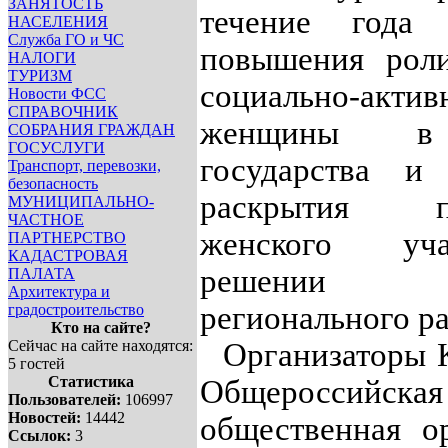
ЗАНЯТОСТЬ
течение года
НАСЕЛЕНИЯ
Служба ГО и ЧС
повышения роли
НАЛОГИ
ТУРИЗМ
социально-актив
Новости ФСС
СПРАВОЧНИК
женщины в
СОБРАНИЯ ГРАЖДАН
ГОСУСЛУГИ
государства и 
Транспорт, перевозки,
безопасность
раскрытия по
МУНИЦИПАЛЬНО-
ЧАСТНОЕ
женского уч
ПАРТНЕРСТВО
КАДАСТРОВАЯ
решении 
ПАЛАТА
Архитектура и
регионального ра
градостроительство
Кто на сайте?
Сейчас на сайте находятся:
Организаторы К
5 гостей
Статистика
Общероссийская
Пользователей:
106997
Новостей:
14442
общественная о
Ссылок:
3