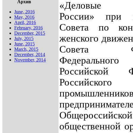
Архив
«Деловые 
June, 2016
России» при п
May, 2016
April, 2016
Совета по кон
February, 2016
December, 2015
женского движен
July, 2015
June, 2015
Совета Фе
March, 2015
December, 2014
Федерального 
November, 2014
Российской Фе
Российског
промышлен
предпринимателе
Общероссийской
общественной о