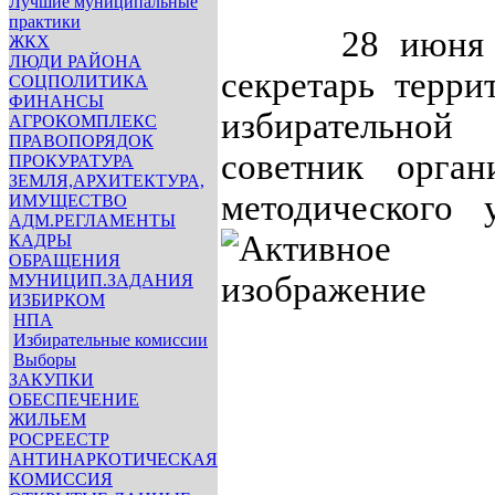
Лучшие муниципальные
практики
28 июня 20
ЖКХ
ЛЮДИ РАЙОНА
секретарь терри
СОЦПОЛИТИКА
ФИНАНСЫ
избирательной 
АГРОКОМПЛЕКС
ПРАВОПОРЯДОК
советник
орган
ПРОКУРАТУРА
ЗЕМЛЯ,АРХИТЕКТУРА,
методического 
ИМУЩЕСТВО
АДМ.РЕГЛАМЕНТЫ
КАДРЫ
ОБРАЩЕНИЯ
МУНИЦИП.ЗАДАНИЯ
ИЗБИРКОМ
НПА
Избирательные комиссии
Выборы
ЗАКУПКИ
ОБЕСПЕЧЕНИЕ
ЖИЛЬЕМ
РОСРЕЕСТР
АНТИНАРКОТИЧЕСКАЯ
КОМИССИЯ