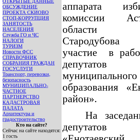
ОТКРЫТЫЕ ДАННЫЕ
аппарата изби
ОБСУЖДЕНИЕ
ПРОЕКТА СКИОВО
комиссии Аст
СТОП-КОРРУПЦИЯ
ЗАНЯТОСТЬ
области
НАСЕЛЕНИЯ
Служба ГО и ЧС
Стародубова
НАЛОГИ
ТУРИЗМ
участие
в рабо
Новости ФСС
СПРАВОЧНИК
депутатов
СОБРАНИЯ ГРАЖДАН
ГОСУСЛУГИ
муниципального
Транспорт, перевозки,
безопасность
образования «Е
МУНИЦИПАЛЬНО-
ЧАСТНОЕ
район».
ПАРТНЕРСТВО
КАДАСТРОВАЯ
ПАЛАТА
На заседани
Архитектура и
градостроительство
депутатов
Кто на сайте?
Сейчас на сайте находятся:
«Енотаевски
1 гость