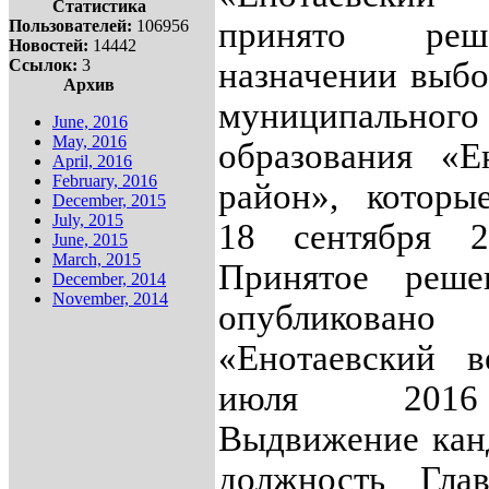
Статистика
принято ре
Пользователей:
106956
Новостей:
14442
Ссылок:
3
назначении выбо
Архив
муниципального
June, 2016
May, 2016
образования «Е
April, 2016
February, 2016
район», которы
December, 2015
July, 2015
18 сентября 2
June, 2015
March, 2015
Принятое реше
December, 2014
November, 2014
опубликовано
«Енотаевский в
июля 2016
Выдвижение кан
должность Гла