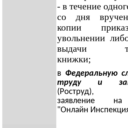
- в течение одно
со дня вруче
копии прик
увольнении либ
выдачи тру
книжки;
в
Федеральную с
труду и зан
(Роструд), н
заявление на
"Онлайн Инспекция