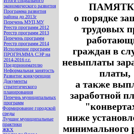
Итоги социального
ПАМЯТК
экономического развития
Программа развития
о порядке з
района до 2013г
Перечень МУП,МУ
трудовых п
Реестр программ 2012
Реестр программ 2013
работающ
Перечень программ
Реестр программ 2014
граждан в сл
Исполнение программ
ПРОГРАММА СЭР на
невыплаты зар
2014-2016 г.г.
Предпринимателю
Неформальная занятость
платы,
Развитие конкуренции
Документы
а также вып
стратегического
планирования
заработной п
Перечнь муниципальных
программ
"конверта
Формирование городской
среды
ниже установл
Лучшие муниципальные
практики
минимального 
ЖКХ