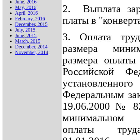
June, 2016
2.
Выплата за
May, 2016
April, 2016
платы в "конверт
February, 2016
December, 2015
July, 2015
3. Оплата тру
June, 2015
March, 2015
размера миним
December, 2014
November, 2014
размера оплаты
Российской Фед
уста
новленного
Федеральным за
19.06.2000 № 8
минимальном 
оплаты тру