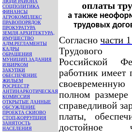
ЛЮДИ РАЙОНА
оплаты тру
СОЦПОЛИТИКА
ФИНАНСЫ
а также неофор
АГРОКОМПЛЕКС
ПРАВОПОРЯДОК
трудовых дого
ПРОКУРАТУРА
ЗЕМЛЯ,АРХИТЕКТУРА,
Согласно
части 1
ИМУЩЕСТВО
АДМ.РЕГЛАМЕНТЫ
Трудового к
КАДРЫ
ОБРАЩЕНИЯ
Российской Фе
МУНИЦИП.ЗАДАНИЯ
ИЗБИРКОМ
ЗАКУПКИ
работник имеет 
ОБЕСПЕЧЕНИЕ
ЖИЛЬЕМ
своевременн
РОСРЕЕСТР
АНТИНАРКОТИЧЕСКАЯ
полном размере
КОМИССИЯ
ОТКРЫТЫЕ ДАННЫЕ
справедливой за
ОБСУЖДЕНИЕ
ПРОЕКТА СКИОВО
платы, обеспеч
СТОП-КОРРУПЦИЯ
ЗАНЯТОСТЬ
достойное че
НАСЕЛЕНИЯ