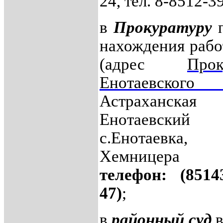
24, тел. 8-8512-3
в
Прокуратуру
п
нахождения рабо
(адрес
Прок
Енотаевского 
Астраханская о
Енотаевский 
с.Енотаевк
Хемницер
телефон: (8514
47)
;
в
районный суд
в