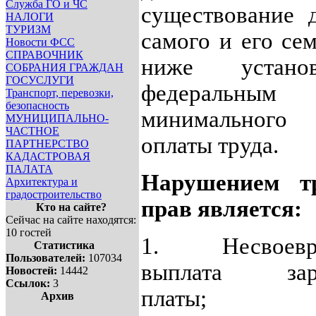
Служба ГО и ЧС
существование 
НАЛОГИ
ТУРИЗМ
самого и его сем
Новости ФСС
СПРАВОЧНИК
ниже установ
СОБРАНИЯ ГРАЖДАН
ГОСУСЛУГИ
федеральным 
Транспорт, перевозки,
безопасность
минимального 
МУНИЦИПАЛЬНО-
ЧАСТНОЕ
оплаты труда.
ПАРТНЕРСТВО
КАДАСТРОВАЯ
ПАЛАТА
Нарушением т
Архитектура и
градостроительство
прав является:
Кто на сайте?
Сейчас на сайте находятся:
10 гостей
1.
Несвоев
Статистика
Пользователей:
107034
выплата зара
Новостей:
14442
Ссылок:
3
платы;
Архив