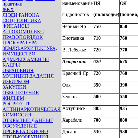
наименование
НЯ
ОЯ
практики
ЖКХ
гидропостов
(половодье)
(полово
ЛЮДИ РАЙОНА
СОЦПОЛИТИКА
ФИНАНСЫ
Черный Яр
750
850
АГРОКОМПЛЕКС
ПРАВОПОРЯДОК
Енотаевка
710
760
ПРОКУРАТУРА
ЗЕМЛЯ,АРХИТЕКТУРА,
В. Лебяжье
720
770
ИМУЩЕСТВО
АДМ.РЕГЛАМЕНТЫ
Астрахань
620
670
КАДРЫ
ОБРАЩЕНИЯ
Красный Яр
720
760
МУНИЦИП.ЗАДАНИЯ
ИЗБИРКОМ
Оля
350
390
ЗАКУПКИ
ОБЕСПЕЧЕНИЕ
Зеленга
500
550
ЖИЛЬЕМ
РОСРЕЕСТР
Ахтубинск
885
935
АНТИНАРКОТИЧЕСКАЯ
КОМИССИЯ
Харабали
700
880
ОТКРЫТЫЕ ДАННЫЕ
ОБСУЖДЕНИЕ
ПРОЕКТА СКИОВО
Досанг
530
580
СТОП-КОРРУПЦИЯ