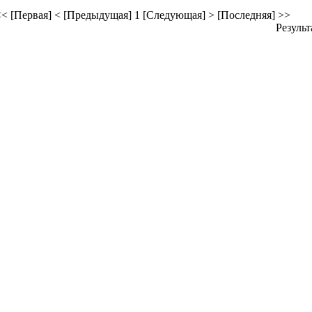
< [Первая]
< [Предыдущая]
1
[Следующая] >
[Последняя] >>
Результ