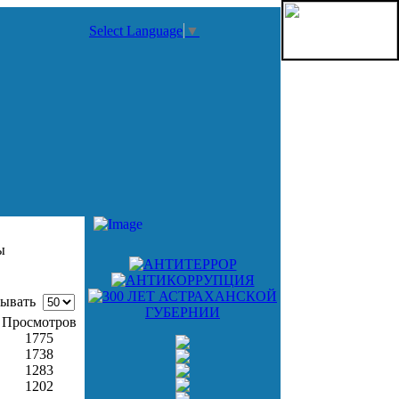
Select Language
▼
ы
ывать
Просмотров
1775
1738
1283
1202