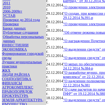
г.
картрид." от 30.12.2014 
2011
29.12.2014
2010
"О проведении электронн
г.
2006-2009гг
29.12.2014
"О создан. при комиссии 
УСТАВ
г.
29.12.2014 №391-р
Проверки до 2014 года
28.12.2014
Проверки
"О проведении электронн
г.
Банки данных
28.12.2014
Публичные слушания
"Об отмене режима повыш
г.
Обработка персональных
28.12.2014
данных
"О награждении Почетной
г.
ИНВЕСТИЦИИ
25.12.2014
ЭКОНОМИКА
"О выделении средств" от
г.
Формирование городской
25.12.2014
среды
"О выделении средств" от
г.
Лучшие муниципальные
24.12.2014
"О мерах по обеспечению
практики
г.
24.12.2014 №384-р
ЖКХ
22.12.2014
"О разработке муниц. п
ЛЮДИ РАЙОНА
г.
комплекса" от 22.12.2014
СОЦПОЛИТИКА
22.12.2014
"О наделении полномочия
ФИНАНСЫ
г.
22.12.2014 №381
АГРОКОМПЛЕКС
21.12.2014
"О сдаче расчетов по на
ПРАВОПОРЯДОК
г.
ПФР" от 19.12.2014 №380
ПРОКУРАТУРА
18.12.2014
ЗЕМЛЯ,АРХИТЕКТУРА,
"О выделении средств" от
г.
ИМУЩЕСТВО