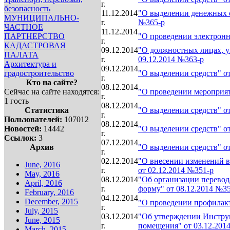
г.
безопасность
11.12.2014
"О выделении денежных ср
МУНИЦИПАЛЬНО-
г.
№365-р
ЧАСТНОЕ
11.12.2014
ПАРТНЕРСТВО
"О проведении электронн
г.
КАДАСТРОВАЯ
09.12.2014
"О должностных лицах, у
ПАЛАТА
г.
09.12.2014 №363-р
Архитектура и
09.12.2014
градостроительство
"О выделении средств" от
г.
Кто на сайте?
08.12.2014
Сейчас на сайте находятся:
"О проведении мероприят
г.
1 гость
08.12.2014
Статистика
"О выделении средств" от
г.
Пользователей:
107012
08.12.2014
Новостей:
14442
"О выделении средств" от
г.
Ссылок:
3
07.12.2014
Архив
"О выделении средств" от
г.
02.12.2014
"О внесении изменений в
June, 2016
г.
от 02.12.2014 №351-р
May, 2016
08.12.2014
"Об организации перевод
April, 2016
г.
форму" от 08.12.2014 №3
February, 2016
04.12.2014
December, 2015
"О проведении профилакт
г.
July, 2015
03.12.2014
"Об утверждении Инструк
June, 2015
г.
помещения" от 03.12.201
March, 2015