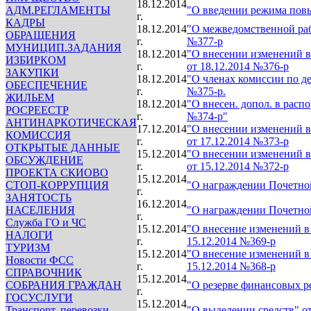
18.12.2014
АДМ.РЕГЛАМЕНТЫ
"О введении режима повы
г.
КАДРЫ
18.12.2014
"О межведомственной раб
ОБРАЩЕНИЯ
г.
№377-р
МУНИЦИП.ЗАДАНИЯ
18.12.2014
"О внесении изменений в
ИЗБИРКОМ
г.
от 18.12.2014 №376-р
ЗАКУПКИ
18.12.2014
"О членах комиссии по д
ОБЕСПЕЧЕНИЕ
г.
№375-р.
ЖИЛЬЕМ
18.12.2014
"О внесен. допол. в распо
РОСРЕЕСТР
г.
№374-р"
АНТИНАРКОТИЧЕСКАЯ
17.12.2014
"О внесении изменений в
КОМИССИЯ
г.
от 17.12.2014 №373-р
ОТКРЫТЫЕ ДАННЫЕ
15.12.2014
"О внесении изменений в
ОБСУЖДЕНИЕ
г.
от 15.12.2014 №372-р
ПРОЕКТА СКИОВО
15.12.2014
СТОП-КОРРУПЦИЯ
"О награждении Почетной
г.
ЗАНЯТОСТЬ
16.12.2014
НАСЕЛЕНИЯ
"О награждении Почетной
г.
Служба ГО и ЧС
15.12.2014
"О внесение изменений в
НАЛОГИ
г.
15.12.2014 №369-р
ТУРИЗМ
15.12.2014
"О внесение изменений в
Новости ФСС
г.
15.12.2014 №368-р
СПРАВОЧНИК
15.12.2014
СОБРАНИЯ ГРАЖДАН
"О резерве финансовых ре
г.
ГОСУСЛУГИ
15.12.2014
Транспорт, перевозки,
"О выделении средств" от