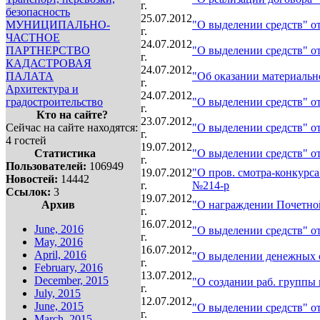
г.
безопасность
25.07.2012
МУНИЦИПАЛЬНО-
"О выделении средств" от
г.
ЧАСТНОЕ
24.07.2012
ПАРТНЕРСТВО
"О выделении средств" от
г.
КАДАСТРОВАЯ
24.07.2012
ПАЛАТА
"Об оказании материальн
г.
Архитектура и
24.07.2012
градостроительство
"О выделении средств" от
г.
Кто на сайте?
23.07.2012
Сейчас на сайте находятся:
"О выделении средств" от
г.
4 гостей
19.07.2012
Статистика
"О выделении средств" от
г.
Пользователей:
106949
19.07.2012
"О пров. смотра-конкурса 
Новостей:
14442
г.
№214-р
Ссылок:
3
19.07.2012
Архив
"О награждении Почетной
г.
16.07.2012
June, 2016
"О выделении средств" от
г.
May, 2016
16.07.2012
April, 2016
"О выделении денежных с
г.
February, 2016
13.07.2012
December, 2015
"О создании раб. группы
г.
July, 2015
12.07.2012
June, 2015
"О выделении средств" от
г.
March, 2015