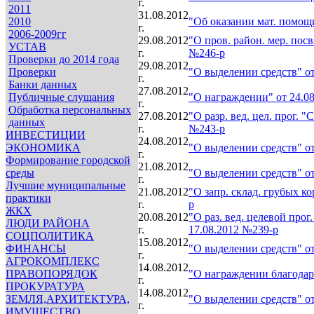
г.
2011
31.08.2012
2010
"Об оказании мат. помощ
г.
2006-2009гг
29.08.2012
"О пров. район. мер. по
УСТАВ
г.
№246-р
Проверки до 2014 года
29.08.2012
Проверки
"О выделении средств" от
г.
Банки данных
27.08.2012
Публичные слушания
"О награждении" от 24.0
г.
Обработка персональных
27.08.2012
"О разр. вед. цел. прог. "
данных
г.
№243-р
ИНВЕСТИЦИИ
24.08.2012
ЭКОНОМИКА
"О выделении средств" от
г.
Формирование городской
21.08.2012
среды
"О выделении средств" от
г.
Лучшие муниципальные
21.08.2012
"О запр. склад. грубых ко
практики
г.
р
ЖКХ
20.08.2012
"О раз. вед. целевой прог
ЛЮДИ РАЙОНА
г.
17.08.2012 №239-р
СОЦПОЛИТИКА
15.08.2012
ФИНАНСЫ
"О выделении средств" от
г.
АГРОКОМПЛЕКС
14.08.2012
ПРАВОПОРЯДОК
"О награждении благодар
г.
ПРОКУРАТУРА
14.08.2012
ЗЕМЛЯ,АРХИТЕКТУРА,
"О выделении средств" от
г.
ИМУЩЕСТВО