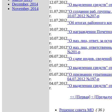
12.07.2012
December, 2014
"О выделении средств" от
г.
November, 2014
11.07.2012
"О создании раб. группы 
г.
10.07.2012 №207-р
11.07.2012
"Об итогах районного ко
г.
10.07.2012
"О награждении Почетной
г.
10.07.2012
"О наз. лиц, ответ. за ос
г.
10.07.2012
"О наз. лиц, ответственн
г.
№201-р
09.07.2012
"О сдаче индив. сведений
г.
05.07.2012
"О выделении средств" от
г.
05.07.2012
"О признании утратившим
г.
04.07.2012 №197-р
04.07.2012
"О выделении средств" от
г.
<< [Первая]
< [Предыду
Решение совета МО
( 36 )