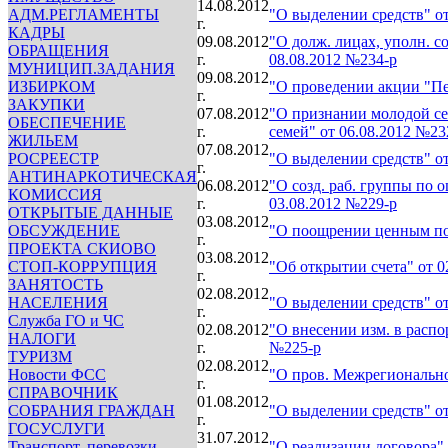
14.08.2012
АДМ.РЕГЛАМЕНТЫ
"О выделении средств" от
г.
КАДРЫ
09.08.2012
"О долж. лицах, уполн. со
ОБРАЩЕНИЯ
г.
08.08.2012 №234-р
МУНИЦИП.ЗАДАНИЯ
09.08.2012
ИЗБИРКОМ
"О проведении акции "Пе
г.
ЗАКУПКИ
07.08.2012
"О признании молодой се
ОБЕСПЕЧЕНИЕ
г.
семей" от 06.08.2012 №23
ЖИЛЬЕМ
07.08.2012
РОСРЕЕСТР
"О выделении средств" от
г.
АНТИНАРКОТИЧЕСКАЯ
06.08.2012
"О созд. раб. группы по 
КОМИССИЯ
г.
03.08.2012 №229-р
ОТКРЫТЫЕ ДАННЫЕ
03.08.2012
ОБСУЖДЕНИЕ
"О поощрении ценным под
г.
ПРОЕКТА СКИОВО
03.08.2012
СТОП-КОРРУПЦИЯ
"Об открытии счета" от 0
г.
ЗАНЯТОСТЬ
02.08.2012
НАСЕЛЕНИЯ
"О выделении средств" от
г.
Служба ГО и ЧС
02.08.2012
"О внесении изм. в распо
НАЛОГИ
г.
№225-р
ТУРИЗМ
02.08.2012
Новости ФСС
"О пров. Межрегионально
г.
СПРАВОЧНИК
01.08.2012
СОБРАНИЯ ГРАЖДАН
"О выделении средств" от
г.
ГОСУСЛУГИ
31.07.2012
Транспорт, перевозки,
"О реализации договора" 