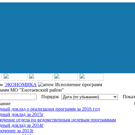
ЭКОНОМИКА
Исполнение программ
рамм МО "Енотаевский район"
Порядок
Показ
вание
дный доклад о реализации программ за 2016 год
дный доклад за 2015г
лючение отдела по ведомственным целевым программам
дный доклад за 2014г
ючение за 2013г