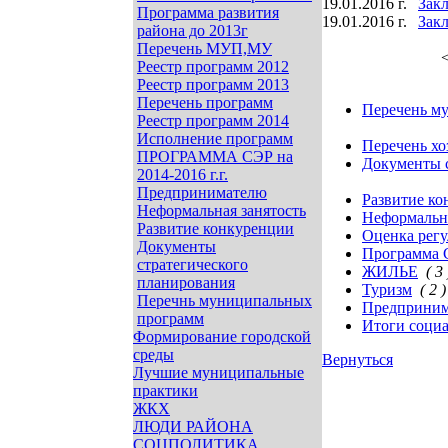
19.01.2016 г.
Закл
Программа развития
19.01.2016 г.
Закл
района до 2013г
Перечень МУП,МУ
<
Реестр программ 2012
Реестр программ 2013
Перечень программ
Перечень м
Реестр программ 2014
Исполнение программ
Перечень хо
ПРОГРАММА СЭР на
Документы с
2014-2016 г.г.
Предпринимателю
Развитие к
Неформальная занятость
Неформальна
Развитие конкуренции
Оценка рег
Документы
Программа С
стратегического
ЖИЛЬЕ
( 3 
планирования
Туризм
( 2 )
Перечнь муниципальных
Предприним
программ
Итоги социа
Формирование городской
среды
Вернуться
Лучшие муниципальные
практики
ЖКХ
ЛЮДИ РАЙОНА
СОЦПОЛИТИКА