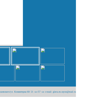
вского/ул. Коминтерна 60/ 21 «а»/57 «а» e-mail: glava.en.rayon@mail.ru