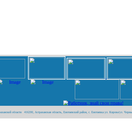
анской области 416200, Астраханская область, Енотаевский район, с. Енотаевка ул. Кирова/ул. Черныше