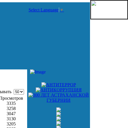
Select Language
▼
ывать
Просмотров
3335
3258
3047
3130
3205