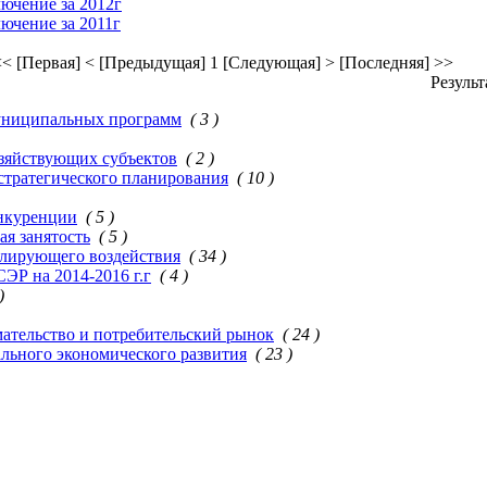
ючение за 2012г
ючение за 2011г
< [Первая]
< [Предыдущая]
1
[Следующая] >
[Последняя] >>
Результ
униципальных программ
( 3 )
зяйствующих субъектов
( 2 )
тратегического планирования
( 10 )
онкуренции
( 5 )
я занятость
( 5 )
улирующего воздействия
( 34 )
ЭР на 2014-2016 г.г
( 4 )
)
ательство и потребительский рынок
( 24 )
льного экономического развития
( 23 )