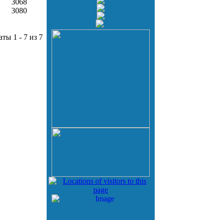
3068
3080
аты 1 - 7 из 7