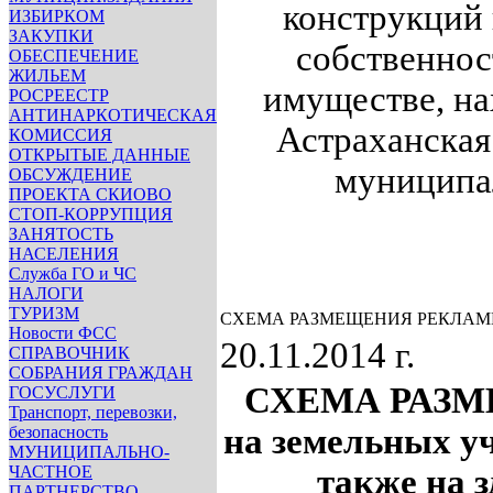
конструкций 
ИЗБИРКОМ
ЗАКУПКИ
собственнос
ОБЕСПЕЧЕНИЕ
ЖИЛЬЕМ
имуществе, на
РОСРЕЕСТР
АНТИНАРКОТИЧЕСКАЯ
Астраханская
КОМИССИЯ
ОТКРЫТЫЕ ДАННЫЕ
муниципал
ОБСУЖДЕНИЕ
ПРОЕКТА СКИОВО
СТОП-КОРРУПЦИЯ
ЗАНЯТОСТЬ
НАСЕЛЕНИЯ
Служба ГО и ЧС
НАЛОГИ
ТУРИЗМ
СХЕМА РАЗМЕЩЕНИЯ РЕКЛА
Новости ФСС
20.11.2014 г.
СПРАВОЧНИК
СОБРАНИЯ ГРАЖДАН
СХЕМА РАЗ
ГОСУСЛУГИ
Транспорт, перевозки,
на земельных уч
безопасность
МУНИЦИПАЛЬНО-
ЧАСТНОЕ
также на 
ПАРТНЕРСТВО