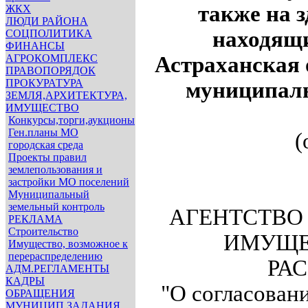
также на 
ЖКХ
ЛЮДИ РАЙОНА
находящи
СОЦПОЛИТИКА
ФИНАНСЫ
АГРОКОМПЛЕКС
Астраханская 
ПРАВОПОРЯДОК
ПРОКУРАТУРА
муниципаль
ЗЕМЛЯ,АРХИТЕКТУРА,
ИМУЩЕСТВО
Конкурсы,торги,аукционы
Ген.планы МО
(
городская среда
Проекты правил
землепользования и
застройки МО поселений
Муниципальный
земельный контроль
АГЕНТСТВО
РЕКЛАМА
Строительство
ИМУЩЕ
Имущество, возможное к
перераспределению
РАС
АДМ.РЕГЛАМЕНТЫ
КАДРЫ
"О согласован
ОБРАЩЕНИЯ
МУНИЦИП.ЗАДАНИЯ