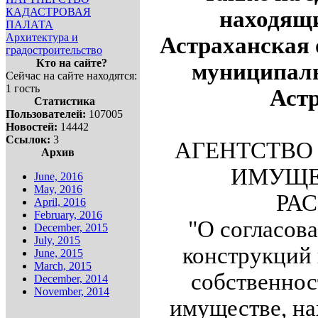
КАДАСТРОВАЯ
находящи
ПАЛАТА
Архитектура и
Астраханская 
градостроительство
Кто на сайте?
муниципаль
Сейчас на сайте находятся:
1 гость
Аст
Статистика
Пользователей:
107005
Новостей:
14442
Ссылок:
3
АГЕНТСТВО
Архив
ИМУЩЕ
June, 2016
May, 2016
РАС
April, 2016
February, 2016
"О согласов
December, 2015
July, 2015
конструкций 
June, 2015
March, 2015
собственнос
December, 2014
November, 2014
имуществе, на