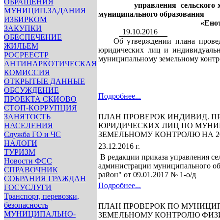
ОБРАЩЕНИЯ
управления сельского хозя
МУНИЦИП.ЗАДАНИЯ
муниципального образования
ИЗБИРКОМ
«Енотаевский
ЗАКУПКИ
19.10.2016
ОБЕСПЕЧЕНИЕ
Об утверждении плана
прове
ЖИЛЬЕМ
юридических лиц и индивидуал
РОСРЕЕСТР
муниципальному
земельному контр
АНТИНАРКОТИЧЕСКАЯ
КОМИССИЯ
ОТКРЫТЫЕ ДАННЫЕ
ОБСУЖДЕНИЕ
Подробнее...
ПРОЕКТА СКИОВО
СТОП-КОРРУПЦИЯ
ЗАНЯТОСТЬ
ПЛАН ПРОВЕРОК ИНДИВИД. ПР
НАСЕЛЕНИЯ
ЮРИДИЧЕСКИХ ЛИЦ ПО МУН
Служба ГО и ЧС
ЗЕМЕЛЬНОМУ КОНТРОЛЮ НА 20
НАЛОГИ
23.12.2016 г.
ТУРИЗМ
В редакции приказа управления се
Новости ФСС
администрации муниципального об
СПРАВОЧНИК
район" от 09.01.2017 № 1-о/д
СОБРАНИЯ ГРАЖДАН
Подробнее...
ГОСУСЛУГИ
Транспорт, перевозки,
безопасность
ПЛАН ПРОВЕРОК ПО МУНИЦ
МУНИЦИПАЛЬНО-
ЗЕМЕЛЬНОМУ КОНТРОЛЮ ФИЗ