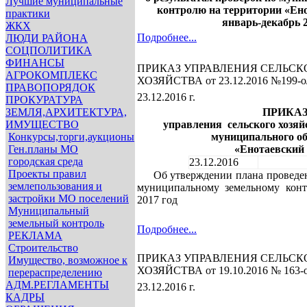
Лучшие муниципальные
контролю
на территории «Ено
практики
январь-декабрь 2
ЖКХ
Подробнее...
ЛЮДИ РАЙОНА
СОЦПОЛИТИКА
ФИНАНСЫ
ПРИКАЗ УПРАВЛЕНИЯ СЕЛЬСК
АГРОКОМПЛЕКС
ХОЗЯЙСТВА от 23.12.2016 №199-о
ПРАВОПОРЯДОК
23.12.2016 г.
ПРОКУРАТУРА
ЗЕМЛЯ,АРХИТЕКТУРА,
ПРИКА
ИМУЩЕСТВО
управления сельского хозя
Конкурсы,торги,аукционы
муниципального о
Ген.планы МО
«Енотаевский 
городская среда
23.12.2016
Проекты правил
Об утверждении плана
проведе
землепользования и
муниципальному земельному
кон
застройки МО поселений
2017 год
Муниципальный
земельный контроль
Подробнее...
РЕКЛАМА
Строительство
ПРИКАЗ УПРАВЛЕНИЯ СЕЛЬСК
Имущество, возможное к
ХОЗЯЙСТВА от 19.10.2016 № 163-о
перераспределению
АДМ.РЕГЛАМЕНТЫ
23.12.2016 г.
КАДРЫ