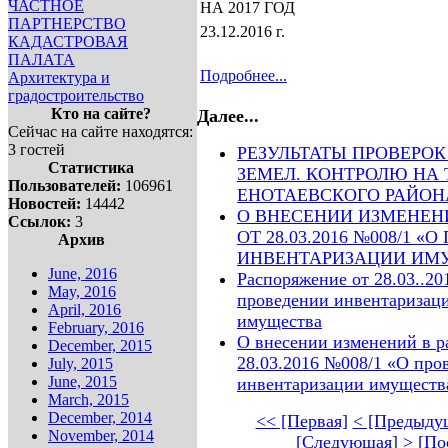
ЧАСТНОЕ
НА 2017 ГОД
ПАРТНЕРСТВО
23.12.2016 г.
КАДАСТРОВАЯ
ПАЛАТА
Подробнее...
Архитектура и
градостроительство
Кто на сайте?
Далее...
Сейчас на сайте находятся:
3 гостей
РЕЗУЛЬТАТЫ ПРОВЕРОК
Статистика
ЗЕМЕЛ. КОНТРОЛЮ НА 
Пользователей:
106961
ЕНОТАЕВСКОГО РАЙОНА З
Новостей:
14442
О ВНЕСЕНИИ ИЗМЕНЕН
Ссылок:
3
ОТ 28.03.2016 №008/1 
Архив
ИНВЕНТАРИЗАЦИИ ИМ
June, 2016
Распоряжение от 28.03..20
May, 2016
проведении инвентаризац
April, 2016
имущества
February, 2016
О внесении изменений в р
December, 2015
28.03.2016 №008/1 «О про
July, 2015
June, 2015
инвентаризации имуществ
March, 2015
December, 2014
<< [Первая]
< [Предыду
November, 2014
[Следующая] >
[По