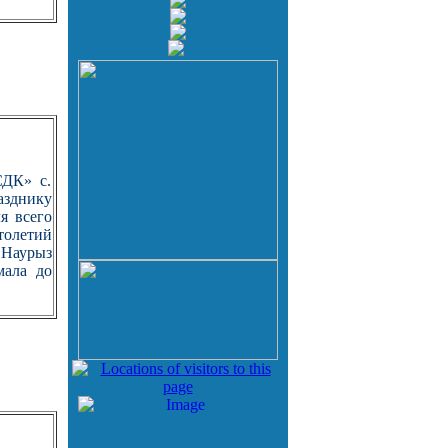
СДК» с.
зднику
я всего
толетий
 Наурыз
мала до