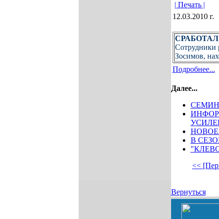
| Печать |
12.03.2010 г.
СРАБОТА
Сотрудники 
Зосимов, нах
Подробнее...
Далее...
СЕМИН
ИНФОР
УСИЛЕ
НОВОЕ
В СЕЗ
"КЛЕВ
<< [Пер
Вернуться