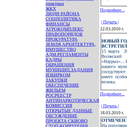
практики
ЖКХ
Подробнее...
ЛЮДИ РАЙОНА
СОЦПОЛИТИКА
| Печать |
ФИНАНСЫ
22.03.2010 г.
АГРОКОМПЛЕКС
ПРАВОПОРЯДОК
ПРОКУРАТУРА
НОВЫЙ Г
ЗЕМЛЯ,АРХИТЕКТУРА,
ВСТРЕТИЛ
ИМУЩЕСТВО
15 марта 2
АДМ.РЕГЛАМЕНТЫ
Волжский 
КАДРЫ
«Наурыз»... 
ОБРАЩЕНИЯ
нашего муни
МУНИЦИП.ЗАДАНИЯ
соседствуют
ИЗБИРКОМ
имеет особо
ЗАКУПКИ
велика.
ОБЕСПЕЧЕНИЕ
ЖИЛЬЕМ
Подробнее...
РОСРЕЕСТР
АНТИНАРКОТИЧЕСКАЯ
КОМИССИЯ
| Печать |
ОТКРЫТЫЕ ДАННЫЕ
18.03.2010 г.
ОБСУЖДЕНИЕ
ОТМЕЧЕН 
ПРОЕКТА СКИОВО
На популярн
СТОП-КОРРУПЦИЯ