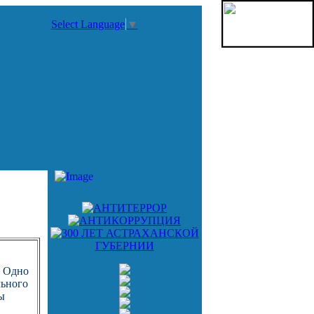
Select Language
▼
. Одно
льного
ы