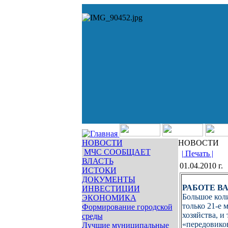
НОВОСТИ
НОВОСТИ
МЧС СООБЩАЕТ
| Печать |
ВЛАСТЬ
01.04.2010 г.
ИСТОКИ
ДОКУМЕНТЫ
РАБОТЕ В
ИНВЕСТИЦИИ
Большое коли
ЭКОНОМИКА
только 21-е
Формирование городской
хозяйства, и
среды
«передовиков
Лучшие муниципальные