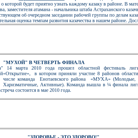
о которой будет приятно узнать каждому казаку в районе. В мат
ва, заместителя атамана - начальника штаба Астраханского казач
ствующем об очередном заседании рабочей группы по делам каза
ельная оценка темпам развития казачества в нашем районе. Дос
"МУХОЙ" В ЧЕТВЕРТЬ ФИНАЛА
14 марта 2010 года прошел областной фестиваль ли
«Открытие», в котором приняли участие 8 районов области
числе команда Енотаевского района «МУХА» (Молодые, 
Харизматичные, Активные). Команда вышла в ¼ финала ли
треча состоится в мае 2010 года.
"ЗДОРОВЬЕ - ЭТО ЗДОРОВО!"