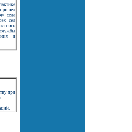
актике
 прошел
ч» села
сех сел
астного
 службы
ения и
тву при
й
аций.