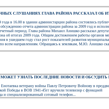
ЧНЫХ СЛУШАНИЯХ ГЛАВА РАЙОНА РАССКАЗАЛ ОБ И
9 года в 16.00 в здании администарции района состоялись публи
 обсуждению отчета администрации района за 2009 год и испол
тчетный период. Глава района Михаил Анишко рассказал депута
она об итогах 2009 года. Общим достижением работы органов м
ния в ушедшем году стал рост показателей развития муниципаль
по всем направлениям. Обращаясь к землякам, М.Ю. Анишко сказа
СМОЖЕТ УЗНАТЬ ПОСЛЕДНИЕ НОВОСТИ И ОБСУДИТЬ 
 Енотаевка ветерану войны Павлу Петровичу Войнову в преддв
кой Победы в ВОВ 1941-45гг вручили телевизор с функцией
да и специализированный сотовый телефон...