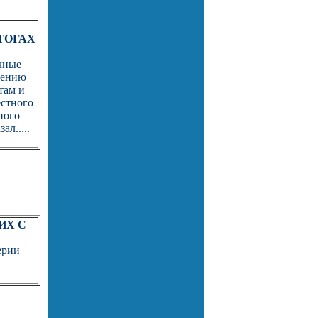
ТОГАХ
чные
нению
там и
естного
ного
л.....
ИХ С
ерии