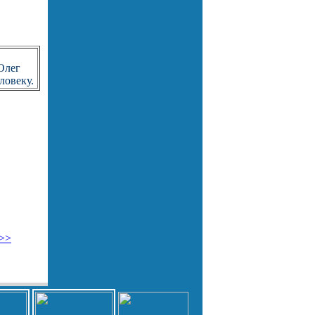
Олег
ловеку.
 >>