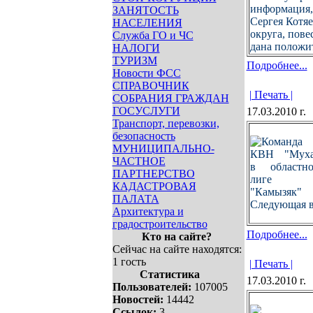
информация, 
ЗАНЯТОСТЬ
Сергея Котяе
НАСЕЛЕНИЯ
округа, пове
Служба ГО и ЧС
дана положит
НАЛОГИ
ТУРИЗМ
Подробнее...
Новости ФСС
СПРАВОЧНИК
| Печать |
СОБРАНИЯ ГРАЖДАН
ГОСУСЛУГИ
17.03.2010 г.
Транспорт, перевозки,
безопасность
МУНИЦИПАЛЬНО-
ЧАСТНОЕ
ПАРТНЕРСТВО
КАДАСТРОВАЯ
ПАЛАТА
Следующая вс
Архитектура и
градостроительство
Подробнее...
Кто на сайте?
Сейчас на сайте находятся:
1 гость
| Печать |
Статистика
17.03.2010 г.
Пользователей:
107005
Новостей:
14442
Ссылок:
3