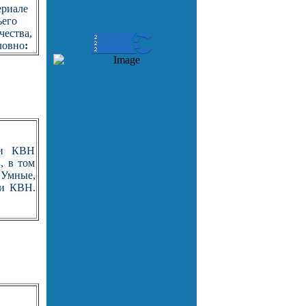
ериале
ьего
чества,
ловно
:
ги КВН
, в том
Умные,
ги КВН.