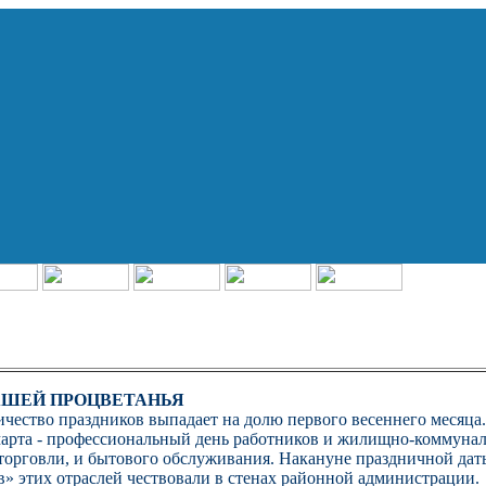
АШЕЙ ПРОЦВЕТАНЬЯ
чество праздников выпадает на долю первого весеннего месяца
 марта - профессиональный день работников и жилищно-коммуна
 торговли, и бытового обслуживания. Накануне праздничной дат
» этих отраслей чествовали в стенах районной администрации.