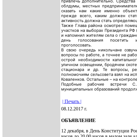
привлечь дополнительно. Средства 
облдумы, местных предпринимател
сказать нам какие именно объек
прежде всего, каким должен ста
активность должна стать определяю
Также Глава района осмотрел поме
участков на выборах Президента РФ (
и напомнил жителям села о граждан
день голосования посетить и
проголосовать.
В свою очередь никольчане озвуч
вопросы по работе, а точнее не раб
острой необходимости капитально
уличном освещении, бродячем скоте
стационара и др. Те вопросы, р
полномочиям сельсовета взял на исп
Коваленков. Остальные – на контрол
Подобные рабочие встречи С
муниципальных образований продолж
| Печать |
08.12.2017 г.
ОБЪЯВЛЕНИЕ
12 декабря, в День Конституции Ро
часов до 20.00 часов в малом зале