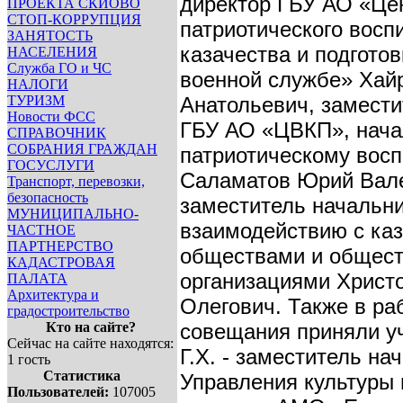
директор ГБУ АО «Це
ПРОЕКТА СКИОВО
СТОП-КОРРУПЦИЯ
патриотического восп
ЗАНЯТОСТЬ
казачества и подготов
НАСЕЛЕНИЯ
Служба ГО и ЧС
военной службе» Хай
НАЛОГИ
ТУРИЗМ
Анатольевич, замести
Новости ФСС
ГБУ АО «ЦВКП», нача
СПРАВОЧНИК
СОБРАНИЯ ГРАЖДАН
патриотическому вос
ГОСУСЛУГИ
Саламатов Юрий Вал
Транспорт, перевозки,
безопасность
заместитель начальни
МУНИЦИПАЛЬНО-
взаимодействию с ка
ЧАСТНОЕ
ПАРТНЕРСТВО
обществами и общес
КАДАСТРОВАЯ
организациями Христ
ПАЛАТА
Архитектура и
Олегович. Также в ра
градостроительство
Кто на сайте?
совещания приняли у
Сейчас на сайте находятся:
Г.Х. - заместитель на
1 гость
Статистика
Управления культуры
Пользователей:
107005