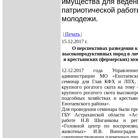
имущества для веден
патриотической работ
молодежи.
| Печать |
15.12.2017 г.
О перспективах разведения к
высокопродуктивных пород в ли
и крестьянских (фермерских) хоз
12.12.2017 года Управлени
администрации МО «Енотаевск
семинар для Глав КФХ и ЛПХ, 
крупного рогатого скота на тему 
крупного рогатого скота высокоп
подсобных хозяйствах и крестьян
Енотаевского района».
Для проведения семинара были пр
ГБУ Астраханской области «Ас
работе Н.В Шиганкова и ре
«Головной центр по воспроизвод
животных» И.В. Виноградов
совершенствовании племенных про