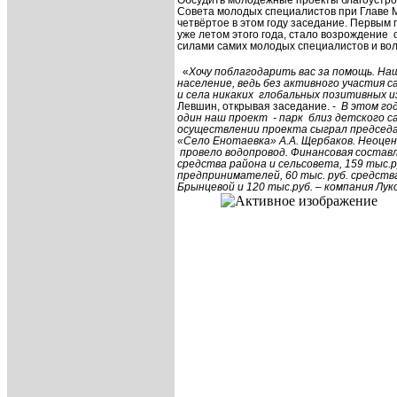
Обсудить молодёжные проекты благоустро
Совета молодых специалистов при Главе 
четвёртое в этом году заседание. Первым
уже летом этого года, стало возрождение
силами самих молодых специалистов и во
«
Хочу поблагодарить вас за помощь. Наш
население, ведь без активного участия 
и села никаких
глобальных позитивных и
Левшин, открывая заседание. -
В этом го
один наш проект
- парк
близ детского с
осуществлении проекта сыграл
председ
«Село Енотаевка» А.А. Щербаков. Неоце
провело водопровод. Финансовая составл
средства района и сельсовета, 159 тыс.р
предпринимателей, 60 тыс. руб. средств
Брынце
вой и 120
тыс.руб. – компания Лук