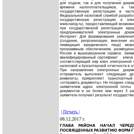
для подачи, так и для получения докуме
времени налогоплательщиков, а та
государственную регистрацию в част
Федеральной налоговой службой разработ
государственную регистрацию в эле
www
.
nalog
.
ru
), предоставляющий возможн
при государственной регистрации юри
предпринимателей электронные доку
Интернет.
Для формирования заявления 
(создание, реорганизация, внесение и
ликвидация юридического лица) можн
программным обеспечением, размещен
России в вышеуказанном сервисе. Заяв
квалифицированный сертификат
ключа
соответствующий ему ключ электронной 
налоговой и бухгалтерской отчетности в э
При направлении электронных докум
отправитель выполняет следующие де
реквизиты, прикрепляет транспортны
«отправить документы». Не позднее след
заявителем адрес электронной почты 
документов и не более чем через 5 р
заявитель получает результат государстве
| Печать |
08.12.2017 г.
ГЛАВА РАЙОНА НАЧАЛ ЧЕРЕД
ПОСВЯЩЕННЫХ РАЗВИТИЮ ФОРМ 