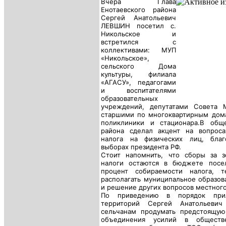
Вчера Глава
Енотаевского района
Сергей Анатольевич
ЛЕВШИН посетил с.
Никольское и
встретился с
коллективами: МУП
«Никольское»,
сельского Дома
культуры, филиала
«АГАСУ», педагогами
и воспитателями
образовательных
учреждений, депутатами Совета 
старшими по многоквартирным дом
поликлиники и стационара.
В обще
района сделал акцент на вопрос
налога на физических лиц, благ
выборах президента РФ.
Стоит напомнить, что сборы за 
налоги остают
ся в бюджете посе
процент собираемости налога, 
располагать муниципальное образов
и решение других вопросов местного
По приведению в порядок при
территорий Сергей Анатольевич
сельчанам продумать предстоящую 
объединения усилий в обществ