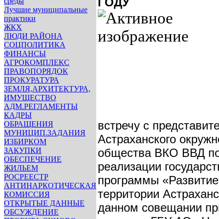
ГОДУ
среды
Лучшие муниципальные
практики
ЖКХ
ЛЮДИ РАЙОНА
СОЦПОЛИТИКА
ФИНАНСЫ
АГРОКОМПЛЕКС
ПРАВОПОРЯДОК
ПРОКУРАТУРА
ЗЕМЛЯ,АРХИТЕКТУРА,
ИМУЩЕСТВО
АДМ.РЕГЛАМЕНТЫ
КАДРЫ
встречу с представит
ОБРАЩЕНИЯ
МУНИЦИП.ЗАДАНИЯ
Астраханского окружн
ИЗБИРКОМ
ЗАКУПКИ
общества ВКО ВВД по
ОБЕСПЕЧЕНИЕ
реализации государст
ЖИЛЬЕМ
РОСРЕЕСТР
программы «Развитие
АНТИНАРКОТИЧЕСКАЯ
территории Астраханс
КОМИССИЯ
ОТКРЫТЫЕ ДАННЫЕ
данном совещании пр
ОБСУЖДЕНИЕ