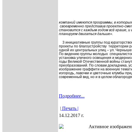
компаний имеются программы, в которых
своевременно представив проектно-сме
становится с каждым годом всё краше, и
планируем двигаться дальше».
3 инициативные группы под кураторство
проекты по благоустройству
территории р
одной их центральных улиц – ул. Черныше
По видению группы молодых
специалистов
установка уличного освещения и модерни
годы Великой Отечественной войны стану
преобразований. По словам докладчика, у
изображение граффити на военную темати
изгородь, лавочки и цветочные клумбы пр
современный вид, но и в целом облагород
Подробнее...
| Печать |
14.12.2017 г.