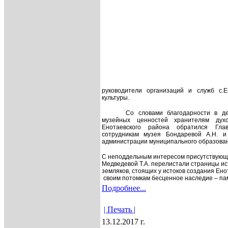
руководители организаций и служб с.Е
культуры.
Со словами благодарности в д
музейных ценностей хранителям духо
Енотаевского района обр
атился Гла
сотрудникам музея Бондаревой А.Н. и
администрации муниципального образован
С неподдельным интересом присутствующи
Медведевой Т.А. перелистали страницы и
земляков, стоящих у истоков создания Енот
своим потомкам бесценное наследие – па
Подробнее...
| Печать |
13.12.2017 г.