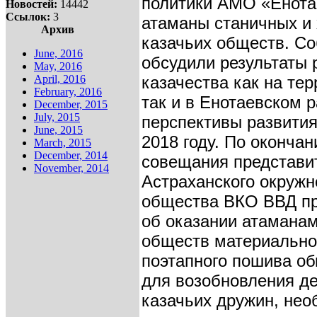
политики АМО «Енота
Новостей:
14442
Ссылок:
3
атаманы станичных и 
Архив
казачьих обществ. С
June, 2016
обсудили результаты 
May, 2016
April, 2016
казачества как на тер
February, 2016
так и в Енотаевском р
December, 2015
July, 2015
перспективы развития
June, 2015
2018 году. По окончан
March, 2015
December, 2014
совещания представи
November, 2014
Астраханского окружн
общества ВКО ВВД п
об оказании атаманам
обществ материально
поэтапного пошива о
для возобновления д
казачьих дружин, нео