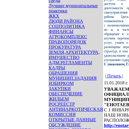
среды
доступа к 
Лучшие муниципальные
деятельности о
практики
самоуправления
ЖКХ
района. Зде
ЛЮДИ РАЙОНА
ознакомить
с полномочиями
СОЦПОЛИТИКА
но и, в частн
ФИНАНСЫ
обращение в эл
АГРОКОМПЛЕКС
изучить перече
ПРАВОПОРЯДОК
услуг, узнать 
ПРОКУРАТУРА
размещены пер
структур, в том
ЗЕМЛЯ,АРХИТЕКТУРА,
удовольствием 
ИМУЩЕСТВО
улучшению соде
АДМ.РЕГЛАМЕНТЫ
С уважением, 
КАДРЫ
ОБРАЩЕНИЯ
| Печать |
МУНИЦИП.ЗАДАНИЯ
11.01.2018 г.
ИЗБИРКОМ
ЗАКУПКИ
УВАЖАЕМ
ОБЕСПЕЧЕНИЕ
ОФИЦИАЛ
ЖИЛЬЕМ
МУНИЦИП
РОСРЕЕСТР
"ЕНОТАЕВ
АНТИНАРКОТИЧЕСКАЯ
С 1 ЯНВАР
КОМИССИЯ
НАШ НОВЫ
ОТКРЫТЫЕ ДАННЫЕ
РАСПОЛОЖ
ОБСУЖДЕНИЕ
http://enotae