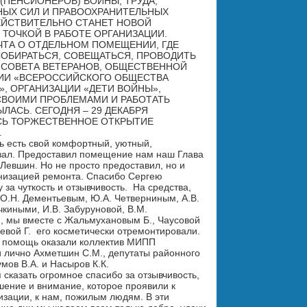
(ПЕНСИОНЕРОВ) ВОЙНЫ, ТРУДА, 
ЫХ СИЛ И ПРАВООХРАНИТЕЛЬНЫХ 
ЕЙСТВИТЕЛЬНО СТАНЕТ НОВОЙ 
ТОЧКОЙ В РАБОТЕ ОРГАНИЗАЦИИ. 
ТА О ОТДЕЛЬНОМ ПОМЕЩЕНИИ, ГДЕ 
ОБИРАТЬСЯ, СОВЕЩАТЬСЯ, ПРОВОДИТЬ 
 СОВЕТА ВЕТЕРАНОВ, ОБЩЕСТВЕННОЙ 
ИИ «ВСЕРОССИЙСКОГО ОБЩЕСТВА 
, ОРГАНИЗАЦИИ «ДЕТИ ВОЙНЫ», 
СВОИМИ ПРОБЛЕМАМИ И РАБОТАТЬ 
ЛАСЬ. СЕГОДНЯ – 29 ДЕКАБРЯ 
Ь ТОРЖЕСТВЕННОЕ ОТКРЫТИЕ 


ь есть свой комфортный, уютный, 
ал. Предоставил помещение нам наш Глава  
 Левшин. Но не просто предоставил, но и 
низацией ремонта. Спасибо Сергею 
за чуткость и отзывчивость.  На средства, 
.Н. Дементьевым, Ю.А. Четверниным, А.В. 
чкиными, И.В. Забуруновой, В.М. 
 мы вместе с Жальмухановым Б., Чаусовой 
евой Г.  его косметически отремонтировали. 

помощь оказали коллектив МИПП 
 лично Ахметшин С.М., депутаты районного 
мов В.А. и Насыров К.К.

 сказать огромное спасибо за отзывчивость, 
ение и внимание, которое проявили к 
зации, к нам, пожилым людям. В эти 