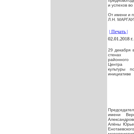
предновогодн
и успехов во 
От имени и п
Л.Н. МАРГАУ
| Печать |
02.01.2018 г.
29 декабря в
стенах 
районного 
Центра 
культуры по
инициативе 
Председате
л
имени Вер
Александро
Алёны Юрье
Енотаевског
мероприятия