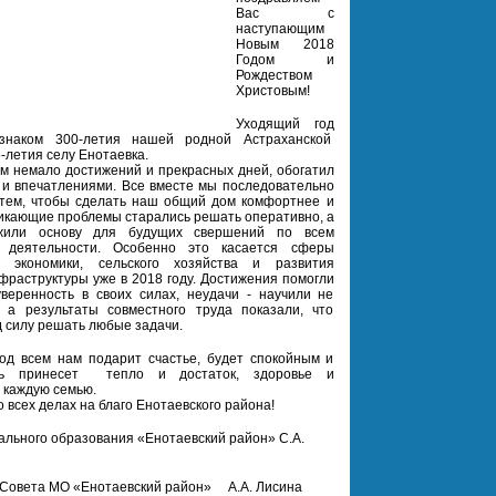
Вас с
наступающим
Новым 2018
Годом и
Рождеством
Христовым!
Уходящий год
наком 300-летия нашей родной Астраханской
-летия селу Енотаевка.
м немало достижений и прекрасных дней, обогатил
и впечатлениями. Все вместе мы последовательно
 тем, чтобы сделать наш общий дом комфортнее и
никающие проблемы старались решать оперативно, а
ожили основу для будущих свершений по всем
 деятельности. Особенно это касается сферы
 экономики, сельского хозяйства и развития
фраструктуры уже в 2018 году. Достижения помогли
веренность в своих силах, неудачи - научили не
, а результаты совместного труда показали, что
д силу решать любые задачи.
од всем нам подарит счастье, будет спокойным и
ть принесет тепло и достаток, здоровье и
 каждую семью.
 всех делах на благо Енотаевского района!
ального образования «Енотаевский район» С.А.
Совета МО «Енотаевский район»
А.А. Лисина