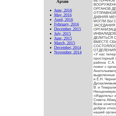
ВЕТЕРАНОВ 
Архив
ВООРУЖЕНН
ОРГАНОВ Д
June, 2016
ОТПРАВНОЙ 
May, 2016
ДАВНЯЯ МЕЧ
April, 2016
МОГЛИ БЫ С
February, 2016
ЗАСЕДАНИЯ
December, 2015
ОРГАНИЗАЦ
July, 2015
ИНВАЛИДОВ»
ДЕЛИТЬСЯ 
June, 2015
ВМЕСТЕ СБЫ
March, 2015
СОСТОЯЛОС
December, 2014
ОТДЕЛЕНИЯ.
November, 2014
«У нас тепер
просторный з
района  С.А.
помог с орга
Анатольевичу 
выделенные О
и Е.Н. Черни
Дускалиевым,
В. и Темрали
Неоценимую 
«Издатель» и
Совета Абаку
Всем хочется
доброе отнош
нашей органи