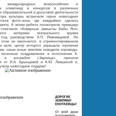
ей международных, всероссийских и 
ых олимпиад и конкурсов в различных 
 образовательной и досуговой деятельности  
ра культуры встречали герои новогодних 
отала фото-зона, где каждыймог сделать 
амять. А затем ребята посмотрели премьеру 
 спектакля «Коварные замыслы Бабы Яги» 
нного актерами театрального кружка 
под руководством А.П. Ревнивцевой. Но 
 эт
ом не закончился: в отремонтированном 
м зале, центр которого украшала огромная 
лка, наши юные земляки поводили хороводы, 
песенные поздравления в исполнении К. 
й и ансамбля «Зарница», приняли 
я от И.А. Брынцевой и А.Ю. Левшиной и, 
учили новогодние подарки! 
ДОРОГИЕ
ЗЕМЛЯКИ!
ЕНОТАЕВЦЫ!
От всей души
поздравляем