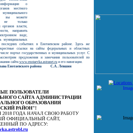
информации о
рганов местного
 муниципального
сь вы можете
ся не только
 органов власти,
ости, направить
ектронном виде,
нь муниципальных
о последних событиях в Енотаевском районе. Здесь же
екрестные ссылки на сайты федеральных и областных
 числе портал государственных и муниципальных услуг. С
рассмотрим предложения и замечания пользователей по
ржания сайта
www.enotaevka.astranet.ru
и его навигации.
Глава Енотаевского района С.А. Левшин
ЫЕ ПОЛЬЗОВАТЕЛИ
ЬНОГО САЙТА АДМИНИСТРАЦИИ
АЛЬНОГО ОБРАЗОВАНИЯ
СКИЙ РАЙОН"!
Я 2018 ГОДА НАЧАЛ СВОЮ РАБОТУ
Й ОФИЦИАЛЬНЫЙ САЙТ,
ЕННЫЙ ПО АДРЕСУ:
vka.astrobl.ru