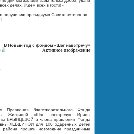
ие дни мы желаем всем только добра, удачи 
всех делах. Ждём всех в гости!»  

о поручению президиума Совета ветеранов 
П.
В Новый год с фондом «Шаг навстречу»
 
 
я Правления благотворительного Фонда 
ы Жилкиной «Шаг навстречу» Ирины 
вны БРЫНЦЕВОЙ и члена правления Фонда 
вны ЛЕВШИНОЙ для 100 одарённых детей 
о района прошли новогодние праздничные 
.