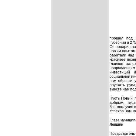
прошел под з
Губернии и 275
Он подарил на
новым опытом 
работал
и над
красивее, воз
главное зал
направлениям
инвестиций и
социальной ин
нам обрести у
опускать руки
вместе нам по
Пусть Новый г
добрым, пус
благополучие в
Успехов Вам во
Глава муницип
Левшин
Председатель 