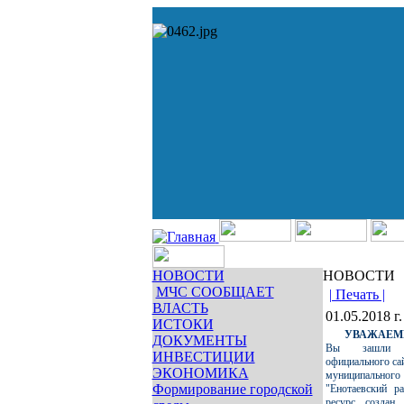
НОВОСТИ
НОВОСТИ
МЧС СООБЩАЕТ
| Печать |
ВЛАСТЬ
01.05.2018 г.
ИСТОКИ
УВАЖАЕМЫ
ДОКУМЕНТЫ
Вы зашли 
ИНВЕСТИЦИИ
официального са
ЭКОНОМИКА
муниципально
Формирование городской
"Енотаевский р
ресурс создан 