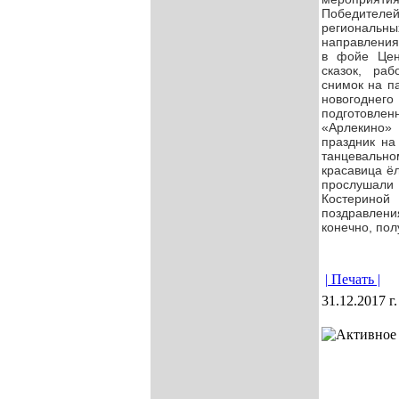
Победител
региональн
направлениях
в фойе Цент
сказок, раб
снимок на п
новогоднего
подготовле
«Арлекино» 
праздник на
танцевально
красавица ё
прослушали 
Костерино
поздравлени
конечно, пол
| Печать |
31.12.2017 г.