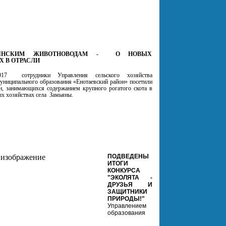
ЬЯНСКИМ ЖИВОТНОВОДАМ - О НОВЫХ
 В ОТРАСЛИ
017
сотрудники Управления сельского хозяйства
униципального образования «Енотаевский район» посетили
н, занимающихся содержанием крупного рогатого скота в
х хозяйствах села
Замьяны.
ПОДВЕДЕНЫ
ИТОГИ
КОНКУРСА
"ЭКОЛЯТА -
ДРУЗЬЯ И
ЗАЩИТНИКИ
ПРИРОДЫ!"
Управлением
образования