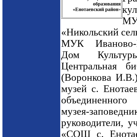
образования
кул
«Енотаевский район
»
МУ
«Никольский сель
МУК Иваново-Н
Дом Культуры
Центральная б
(Воронкова И.В.
музей с. Енотае
объединенного 
музея-заповед
руководители, 
«СОШ с. Енотае