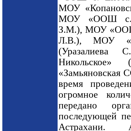
МОУ «Копановск
МОУ «ООШ с. 
З.М.), МОУ «ООШ
Л.В.), МОУ «
(Уразалиева
Никольское» 
«Замьяновская С
время проведе
огромное колич
передано орг
последующей пер
Астрахани. А