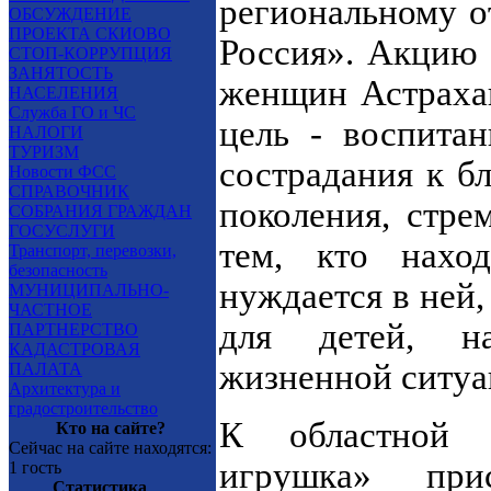
региональному о
ОБСУЖДЕНИЕ
ПРОЕКТА СКИОВО
Россия». Акцию 
СТОП-КОРРУПЦИЯ
ЗАНЯТОСТЬ
женщин Астрахан
НАСЕЛЕНИЯ
Служба ГО и ЧС
цель - воспита
НАЛОГИ
ТУРИЗМ
сострадания к б
Новости ФСС
СПРАВОЧНИК
поколения, стре
СОБРАНИЯ ГРАЖДАН
ГОСУСЛУГИ
тем, кто нахо
Транспорт, перевозки,
безопасность
нуждается в ней,
МУНИЦИПАЛЬНО-
ЧАСТНОЕ
для детей, н
ПАРТНЕРСТВО
КАДАСТРОВАЯ
жизненной ситуа
ПАЛАТА
Архитектура и
градостроительство
К областной
Кто на сайте?
Сейчас на сайте находятся:
игрушка» прис
1 гость
Статистика