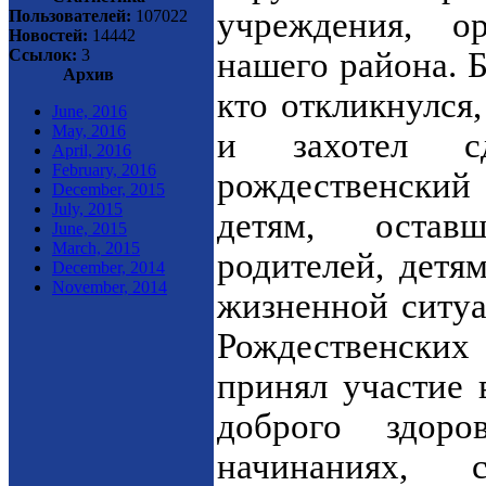
учреждения, о
Пользователей:
107022
Новостей:
14442
Ссылок:
3
нашего района. 
Архив
кто откликнулся
June, 2016
May, 2016
и захотел с
April, 2016
February, 2016
рождественский
December, 2015
July, 2015
детям, остав
June, 2015
March, 2015
родителей, детя
December, 2014
November, 2014
жизненной ситуа
Рождественски
принял участие 
доброго здоро
начинаниях, 