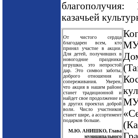
благополучия
казачьей культур
Ко
От чистого сердца
МУ
благодарен всем, кто
принял участие в акции.
Д
Для детей, получивших в
новогодние праздники
игрушки, это непростой
(Т
дар. Это символ заботы,
доброго отношения и
Ко
сопереживания. Уверен,
что акция в нашем районе
кул
станет традиционной и
найдет свое продолжение и
М
в других проектах доброй
воли. Число участников
«С
станет шире, а ассортимент
подарков больше.
(К
М.Ю. АНИШКО, Глава
Гр
муниципального