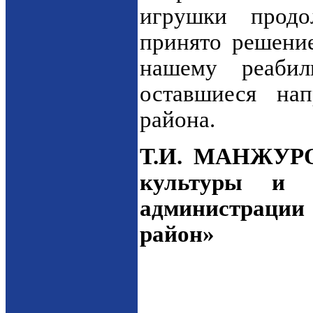
игрушки продо
принято решение
нашему реабил
оставшиеся на
района.
Т.И. МАНЖУРО
культуры и 
администрац
район»