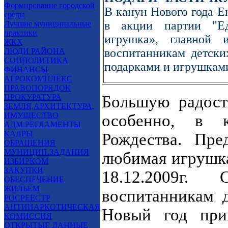
Формирование городской
В канун Нового года Е
среды
в акции партии "Е
Лучшие муниципальные
практики
игрушка», главной 
ЖКХ
воспитанникам детски
ЛЮДИ РАЙОНА
СОЦПОЛИТИКА
подарками и игрушкам
ФИНАНСЫ
АГРОКОМПЛЕКС
ПРАВОПОРЯДОК
ПРОКУРАТУРА
Большую радост
ЗЕМЛЯ,АРХИТЕКТУРА,
ИМУЩЕСТВО
особенно, в 
АДМ.РЕГЛАМЕНТЫ
КАДРЫ
Рождества. Пре
ОБРАЩЕНИЯ
МУНИЦИП.ЗАДАНИЯ
любимая игрушка
ИЗБИРКОМ
ЗАКУПКИ
18.12.2009г.
ОБЕСПЕЧЕНИЕ
ЖИЛЬЕМ
воспитанникам 
РОСРЕЕСТР
АНТИНАРКОТИЧЕСКАЯ
Новый год при
КОМИССИЯ
ОТКРЫТЫЕ ДАННЫЕ