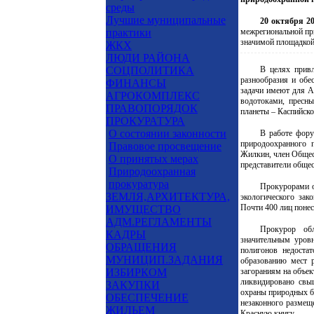
среды
Лучшие муниципальные
20 октября 20
практики
межрегиональной пр
значимой площадкой 
ЖКХ
ЛЮДИ РАЙОНА
В целях привл
СОЦПОЛИТИКА
разнообразия и обе
ФИНАНСЫ
задачи имеют для А
АГРОКОМПЛЕКС
водотоками, пресн
ПРАВОПОРЯДОК
планеты – Каспийско
ПРОКУРАТУРА
О состоянии законности
В работе фору
природоохранного 
Правовое просвещение
Жилкин, член Общес
О принятых мерах
представители общес
Природоохранная
прокуратура
Прокурорами о
ЗЕМЛЯ,АРХИТЕКТУРА,
экологического зак
Почти 400 лиц понес
ИМУЩЕСТВО
АДМ.РЕГЛАМЕНТЫ
Прокурор обл
КАДРЫ
значительным уровн
ОБРАЩЕНИЯ
полигонов недоста
МУНИЦИП.ЗАДАНИЯ
образованию мест 
загораниям на объек
ИЗБИРКОМ
ликвидировано свы
ЗАКУПКИ
охраны природных б
ОБЕСПЕЧЕНИЕ
незаконного размещ
ЖИЛЬЕМ
Красную книгу.