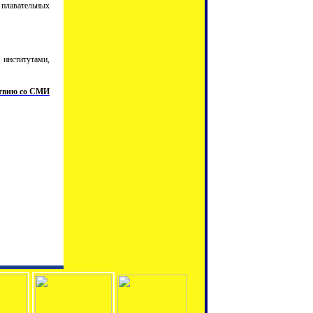
 плавательных
 институтами,
ствию со СМИ