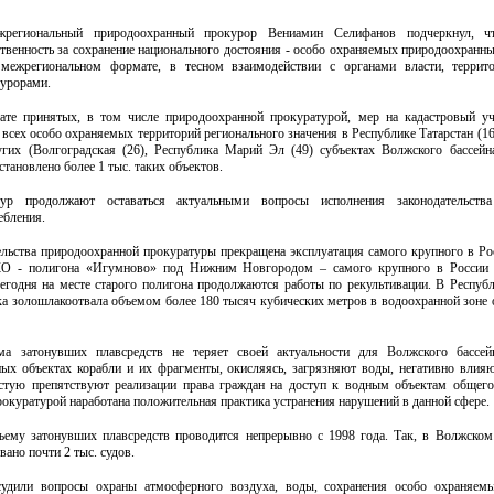
региональный природоохранный прокурор Вениамин Селифанов подчеркнул, чт
твенность за сохранение национального достояния - особо охраняемых природоохранны
 межрегиональном формате, в тесном взаимодействии с органами власти, террит
урорами.
тате принятых, в том числе природоохранной прокуратурой, мер на кадастровый у
всех особо охраняемых территорий регионального значения в Республике Татарстан (16
угих (Волгоградская (26), Республика Марий Эл (49) субъектах Волжского бассейн
становлено более 1 тыс. таких объектов.
ур продолжают оставаться актуальными вопросы исполнения законодательств
ебления.
льства природоохранной прокуратуры прекращена эксплуатация самого крупного в Ро
О - полигона «Игумново» под Нижним Новгородом – самого крупного в России 
годня на месте старого полигона продолжаются работы по рекультивации. В Республ
ка золошлакоотвала объемом более 180 тысяч кубических метров в водоохранной зоне 
ма затонувших плавсредств не теряет своей актуальности для Волжского бассейн
ых объектах корабли и их фрагменты, окисляясь, загрязняют воды, негативно влия
астую препятствуют реализации права граждан на доступ к водным объектам общего
окуратурой наработана положительная практика устранения нарушений в данной сфере.
ъему затонувших плавсредств проводится непрерывно с 1998 года. Так, в Волжском
вано почти 2 тыс. судов.
судили вопросы охраны атмосферного воздуха, воды, сохранения особо охраняем