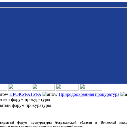
ПРОКУРАТУРА
Природоохранная прокуратура
рытый форум прокуратуры
рытый форум прокуратуры
открытый форум прокуратуры Астраханской области и Волжской межр
прокуратуры по вопросам охраны окружающей среды