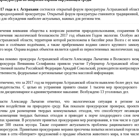
17 года в г. Астрахани
состоялся открытый форум прокуратуры Астраханской облас
иродоохранной прокуратуры. Открытый форум прокуратуры становится традиционной,
для обсуждения наиболее актуальных, важных для региона тем.
ечения внимания общества к вопросам развития природопользования, сохранения б
спечения экологической безопасности 2017 год объявлен Годом экологии. Особую акт
страханской области, территория которой расположена в бассейне реки Волга с ее мн
ыми и солёными водоёмами, а также прибрежными водами самого крупного замкну
го моря. Охрана водных объектов является одной из первостепенных экологических зад
ма помимо прокурора Астраханской области Александра Лычагина и Волжского меж
прокурора Вениамина Селифанова приняли участие Губернатор Астраханской облас
твенной палаты Российской Федерации Аркадий Сокольский, руководители контролиру
твенности, федеральные и региональные средства массовой информации.
тмечено, что за 2017 год на территории Астраханской области выявлено более двух ты
онодательства. С целью их устранения принято свыше 1 тысячи мер прокурорского 
ли дисциплинарное и административное наказание. Возбуждено 13 уголовных дел.
асти Александр Лычагин отметил, что экологическая ситуация в регионе хар
ем воздействия на природную среду. Как показали прокурорские проверки, проек
точны для размещения твердых коммунальных отходов, что способствует несанкци
размещения твердых бытовых отходов и приводит к порче плодородного слоя поч
тах хранения. В результате принятых прокурорами мер реагирования, в том числе в суд
ше 500 свалок мусора. Также сохраняют актуальность проблемы рационального ис
иоресурсов. Принятыми прокурорами мерами пресечены попытки нелегальной торговли
ения в сети «Интернет» предложений о продаже объектов животного мира, в том числе