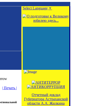
Select Language
▼
| Печать |
Отчетный доклад
Губернатора Астраханской
егиональной
области А.А. Жилкина