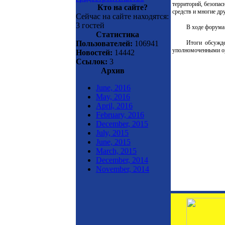
территорий, безопас
Кто на сайте?
средств и многие дру
Сейчас на сайте находятся:
3 гостей
В ходе форума
Статистика
Итоги обсужде
Пользователей:
106941
уполномоченными орг
Новостей:
14442
Ссылок:
3
Архив
June, 2016
May, 2016
April, 2016
February, 2016
December, 2015
July, 2015
June, 2015
March, 2015
December, 2014
November, 2014