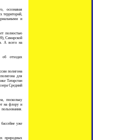
о, осознавая
х территорий,
ориальными и
чет полностью
9), Самарской
а. А всего на
а об отходах
ссии полигона
полигона для
ике Татарстан
озера Средний
а, поскольку
ют на флору и
 пользования.
 бассейне уже
ых природных