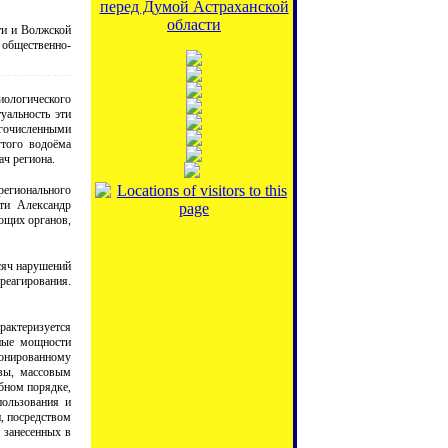
перед Думой Астраханской
области
ти и Волжской
 общественно-
иологического
уальность эти
огочисленными
того водоёма
ач региона.
регионального
ти Александр
ющих органов,
сяч нарушений
реагирования.
актеризуется
тные мощности
онированному
вы, массовым
ебном порядке,
пользования и
, посредством
 занесенных в