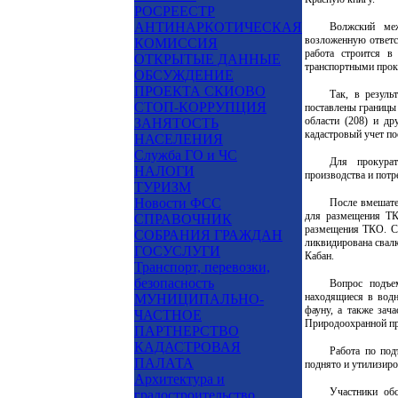
РОСРЕЕСТР
АНТИНАРКОТИЧЕСКАЯ
Волжский меж
возложенную ответс
КОМИССИЯ
работа строится в
ОТКРЫТЫЕ ДАННЫЕ
транспортными прок
ОБСУЖДЕНИЕ
ПРОЕКТА СКИОВО
Так, в резуль
СТОП-КОРРУПЦИЯ
поставлены границы 
области (208) и др
ЗАНЯТОСТЬ
кадастровый учет по
НАСЕЛЕНИЯ
Служба ГО и ЧС
Для прокурат
НАЛОГИ
производства и потр
ТУРИЗМ
Новости ФСС
После вмешате
для размещения ТК
СПРАВОЧНИК
размещения ТКО. Се
СОБРАНИЯ ГРАЖДАН
ликвидирована свал
ГОСУСЛУГИ
Кабан.
Транспорт, перевозки,
безопасность
Вопрос подъе
находящиеся в водн
МУНИЦИПАЛЬНО-
фауну, а также зач
ЧАСТНОЕ
Природоохранной пр
ПАРТНЕРСТВО
КАДАСТРОВАЯ
Работа по под
ПАЛАТА
поднято и утилизиро
Архитектура и
Участники об
градостроительство