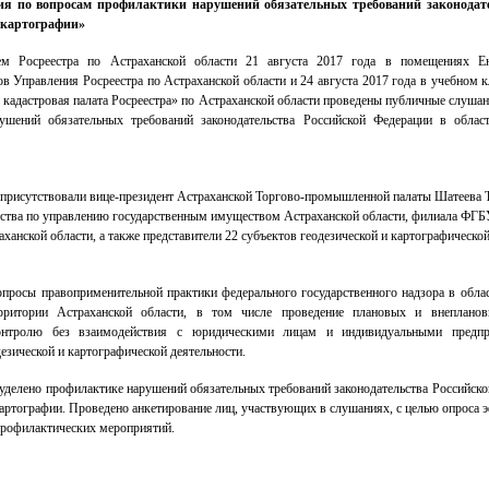
я по вопросам профилактики нарушений обязательных требований законодат
и картографии»
ем Росреестра по Астраханской области 21 августа 2017 года в помещениях Ен
в Управления Росреестра по Астраханской области и 24 августа 2017 года в учебном к
кадастровая палата Росреестра» по Астраханской области проведены публичные слушан
ушений обязательных требований законодательства Российской Федерации в облас
присутствовали вице-президент Астраханской Торгово-промышленной палаты Шатеева Т
тства по управлению государственным имуществом Астраханской области, филиала Ф
аханской области, а также представители 22 субъектов геодезической и картографическо
просы правоприменительной практики федерального государственного надзора в облас
рритории Астраханской области, в том числе проведение плановых и внепланов
онтролю без взаимодействия с юридическими лицам и индивидуальными предпр
езической и картографической деятельности.
уделено профилактике нарушений обязательных требований законодательства Российско
картографии. Проведено анкетирование лиц, участвующих в слушаниях, с целью опроса 
профилактических мероприятий.