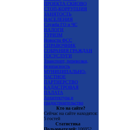
ПРОЕКТА СКИОВО
СТОП-КОРРУПЦИЯ
ЗАНЯТОСТЬ
НАСЕЛЕНИЯ
Служба ГО и ЧС
НАЛОГИ
ТУРИЗМ
Новости ФСС
СПРАВОЧНИК
СОБРАНИЯ ГРАЖДАН
ГОСУСЛУГИ
Транспорт, перевозки,
безопасность
МУНИЦИПАЛЬНО-
ЧАСТНОЕ
ПАРТНЕРСТВО
КАДАСТРОВАЯ
ПАЛАТА
Архитектура и
градостроительство
Кто на сайте?
Сейчас на сайте находятся:
5 гостей
Статистика
Пользователей:
106952