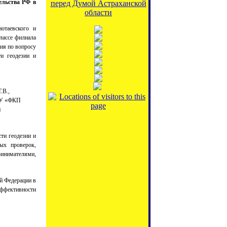
ельства РФ в
перед Думой Астраханской
области
отаевского и
лассе филиала
ия по вопросу
ти геодезии и
.В.,
ГБУ «ФКП
й
ти геодезии и
ых проверок,
инимателями,
й Федерации в
эффективности