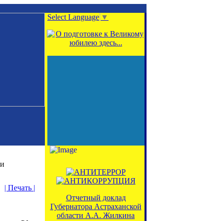
Select Language
▼
ки
| Печать |
Отчетный доклад
Губернатора Астраханской
области А.А. Жилкина