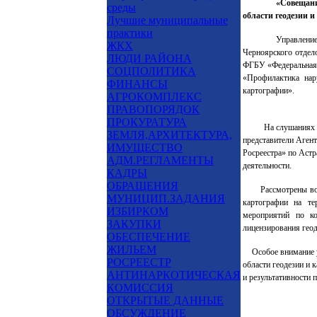
«Совещани
среды
области геодезии 
Лучшие муниципальные
практики
Управлени
ЖКХ
Черноярского отдело
ЛЮДИ РАЙОНА
ФГБУ «Федеральная 
СОЦПОЛИТИКА
«Профилактика нар
ФИНАНСЫ
картографии».
АГРОКОМПЛЕКС
ПРАВОПОРЯДОК
ПРОКУРАТУРА
На слушаниях 
ЗЕМЛЯ,АРХИТЕКТУРА,
представители Аген
ИМУЩЕСТВО
Росреестра» по Астр
АДМ.РЕГЛАМЕНТЫ
деятельности.
КАДРЫ
ОБРАЩЕНИЯ
Рассмотрены во
МУНИЦИП.ЗАДАНИЯ
картографии на те
ИЗБИРКОМ
мероприятий по к
ЗАКУПКИ
лицензирования геод
ОБЕСПЕЧЕНИЕ
ЖИЛЬЕМ
Особое внимание 
РОСРЕЕСТР
области геодезии и 
АНТИНАРКОТИЧЕСКАЯ
и результативности 
КОМИССИЯ
ОТКРЫТЫЕ ДАННЫЕ
ОБСУЖДЕНИЕ