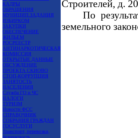
Строителей, д. 20,
КАДРЫ
ОБРАЩЕНИЯ
По результат
МУНИЦИП.ЗАДАНИЯ
ИЗБИРКОМ
земельного закон
ЗАКУПКИ
ОБЕСПЕЧЕНИЕ
ЖИЛЬЕМ
РОСРЕЕСТР
АНТИНАРКОТИЧЕСКАЯ
КОМИССИЯ
ОТКРЫТЫЕ ДАННЫЕ
ОБСУЖДЕНИЕ
ПРОЕКТА СКИОВО
СТОП-КОРРУПЦИЯ
ЗАНЯТОСТЬ
НАСЕЛЕНИЯ
Служба ГО и ЧС
НАЛОГИ
ТУРИЗМ
Новости ФСС
СПРАВОЧНИК
СОБРАНИЯ ГРАЖДАН
ГОСУСЛУГИ
Транспорт, перевозки,
безопасность