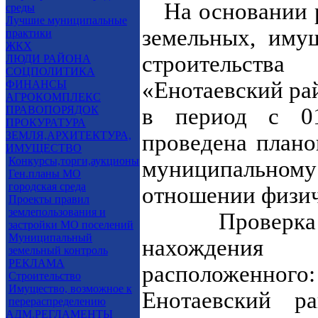
На основании 
среды
Лучшие муниципальные
земельных, иму
практики
ЖКХ
строительст
ЛЮДИ РАЙОНА
СОЦПОЛИТИКА
«Енотаевский ра
ФИНАНСЫ
АГРОКОМПЛЕКС
ПРАВОПОРЯДОК
в период с 01
ПРОКУРАТУРА
ЗЕМЛЯ,АРХИТЕКТУРА,
проведена плано
ИМУЩЕСТВО
Конкурсы,торги,аукционы
муниципальному
Ген.планы МО
городская среда
отношении физич
Проекты правил
землепользования и
Проверка пр
застройки МО поселений
Муниципальный
нахождения 
земельный контроль
РЕКЛАМА
расположенного
Строительство
Имущество, возможное к
Енотаевский ра
перераспределению
АДМ.РЕГЛАМЕНТЫ