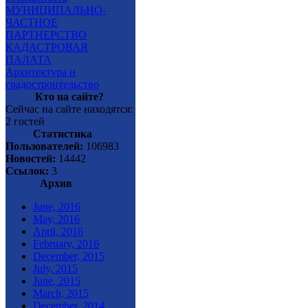
МУНИЦИПАЛЬНО-
ЧАСТНОЕ
ПАРТНЕРСТВО
КАДАСТРОВАЯ
ПАЛАТА
Архитектура и
градостроительство
Кто на сайте?
Сейчас на сайте находятся:
2 гостей
Статистика
Пользователей:
106983
Новостей:
14442
Ссылок:
3
Архив
June, 2016
May, 2016
April, 2016
February, 2016
December, 2015
July, 2015
June, 2015
March, 2015
December, 2014