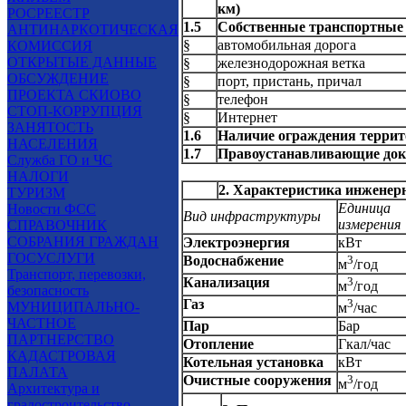
км)
РОСРЕЕСТР
1.5
Собственные транспортные
АНТИНАРКОТИЧЕСКАЯ
§
автомобильная дорога
КОМИССИЯ
ОТКРЫТЫЕ ДАННЫЕ
§
железнодорожная ветка
ОБСУЖДЕНИЕ
§
порт, пристань, причал
ПРОЕКТА СКИОВО
§
телефон
СТОП-КОРРУПЦИЯ
§
Интернет
ЗАНЯТОСТЬ
1.6
Наличие ограждения терри
НАСЕЛЕНИЯ
1.7
Правоустанавливающие до
Служба ГО и ЧС
НАЛОГИ
2. Характеристика инженер
ТУРИЗМ
Единица
Новости ФСС
Вид инфраструктуры
измерения
СПРАВОЧНИК
СОБРАНИЯ ГРАЖДАН
Электроэнергия
кВт
ГОСУСЛУГИ
Водоснабжение
3
м
/год
Транспорт, перевозки,
Канализация
3
м
/год
безопасность
Газ
3
МУНИЦИПАЛЬНО-
м
/час
ЧАСТНОЕ
Пар
Бар
ПАРТНЕРСТВО
Отопление
Гкал/час
КАДАСТРОВАЯ
Котельная установка
кВт
ПАЛАТА
Очистные сооружения
3
м
/год
Архитектура и
градостроительство