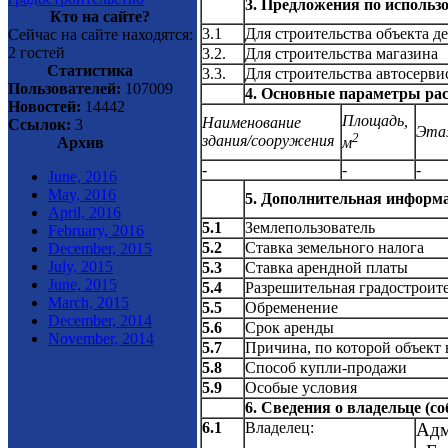
3. Предложения по исполь
Кто на сайте?
3.1
Для строительства объекта де
Сейчас на сайте находятся:
2 гостей
3.2.
Для строительства магазина
Статистика
3.3.
Для строительства автосервис
Пользователей:
107009
4. Основные параметры ра
Новостей:
14442
Площадь,
Наименование
Ссылок:
3
Эта
2
здания/сооружения
Архив
м
-
-
-
June, 2016
May, 2016
5. Дополнительная информ
April, 2016
5.1
Землепользователь
February, 2016
5.2
Ставка земельного налога
December, 2015
July, 2015
5.3
Ставка арендной платы
June, 2015
5.4
Разрешительная градостроит
March, 2015
5.5
Обременение
December, 2014
5.6
Срок аренды
November, 2014
5.7
Причина, по которой объект 
5.8
Способ купли-продажи
5.9
Особые условия
6. Сведения о владельце (с
6.1
Владелец:
Адм