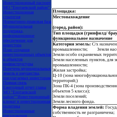
Инвестиционный паспорт
МО "Енотаевский район"
Площадка:
Инвестиционная
Местонахождение
стратегия
Нормативно-правовая база
Муниципальная
(город, район):
поддержка,
Тип площадки (гринфилд/ бра
информационное
функциональное назначение
обеспечение для
Категория земель:
С/х назначе
инвестора
промышленности; Земли насе
План создания
Земли особо охраняемых террит
инвестиционных объектов
и объектов
Земли населенных пунктов, для 
инфраструктуры
промышленности;
Перечень муниципальных
Жилая застройка;
земель и имущества,
Ц-10 (зона многофункционально
предлагаемых инвесторам
территорий;)
Прямая связь
Зона ПК-4 (зона производствен
Ежегодный отчет главы
объектов 5 класса);
МО "Енотаевский
Земли поселений;
район""Инвестиционный
Земли лесного фонда.
климат и инвестиционная
политика
Форма владения землей:
Госуд
Инвестиционные
собственность не разграничена;
предложения