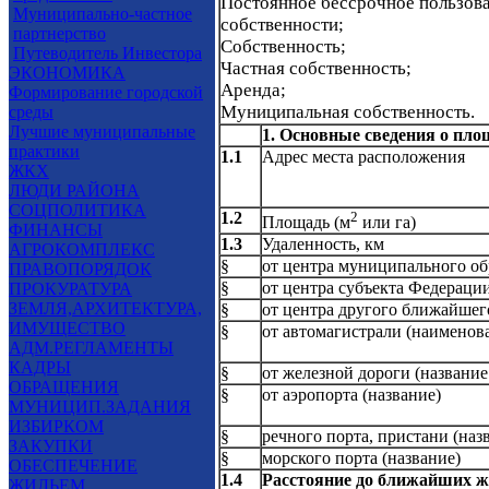
Постоянное бессрочное пользова
Муниципально-частное
собственности;
партнерство
Собственность;
Путеводитель Инвестора
Частная собственность;
ЭКОНОМИКА
Аренда;
Формирование городской
Муниципальная собственность.
среды
Лучшие муниципальные
1. Основные сведения о пло
практики
1.1
Адрес места расположения
ЖКХ
ЛЮДИ РАЙОНА
СОЦПОЛИТИКА
1.2
2
Площадь (м
или га)
ФИНАНСЫ
1.3
Удаленность, км
АГРОКОМПЛЕКС
§
от центра муниципального об
ПРАВОПОРЯДОК
§
от центра субъекта Федераци
ПРОКУРАТУРА
ЗЕМЛЯ,АРХИТЕКТУРА,
§
от центра другого ближайшег
ИМУЩЕСТВО
§
от автомагистрали (наименов
АДМ.РЕГЛАМЕНТЫ
КАДРЫ
§
от железной дороги (название
ОБРАЩЕНИЯ
§
от аэропорта (название)
МУНИЦИП.ЗАДАНИЯ
ИЗБИРКОМ
§
речного порта, пристани (наз
ЗАКУПКИ
§
морского порта (название)
ОБЕСПЕЧЕНИЕ
1.4
Расстояние до ближайших ж
ЖИЛЬЕМ