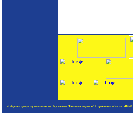
© Администрация муниципального образования "Енотаевский район" Астраханской области 416200, А