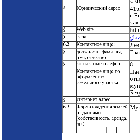
«Ен
§
Юридический адрес
416
с.Е
«а»
§
Web-site
http
§
e-mail
gla
6.2
Контактное лицо:
Лев
§
должность, фамилия,
Гла
имя, отчество
§
контактные телефоны
8 
Контактное лицо по
Нач
оформлению
отн
земельного участка
мун
Без
§
Интернет-адрес
6.3
Форма владения землей
Мун
и зданиями
(собственность, аренда,
др.)