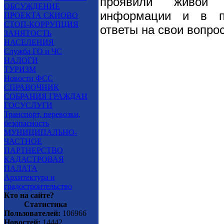
проявили живой 
ОБСУЖДЕНИЕ
информации и в пр
ПРОЕКТА СКИОВО
СТОП-КОРРУПЦИЯ
ответы на свои вопро
ЗАНЯТОСТЬ
НАСЕЛЕНИЯ
Служба ГО и ЧС
НАЛОГИ
ТУРИЗМ
Новости ФСС
СПРАВОЧНИК
СОБРАНИЯ ГРАЖДАН
ГОСУСЛУГИ
Транспорт, перевозки,
безопасность
МУНИЦИПАЛЬНО-
ЧАСТНОЕ
ПАРТНЕРСТВО
КАДАСТРОВАЯ
ПАЛАТА
Архитектура и
градостроительство
Кто на сайте?
Статистика
Пользователей:
106966
Новостей:
14442