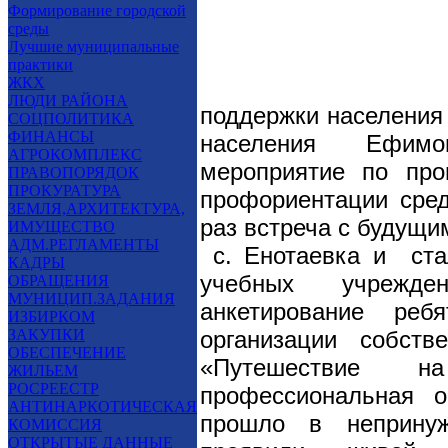
Формирование городской
среды
Лучшие муниципальные
практики
ЖКХ
ЛЮДИ РАЙОНА
поддержки населения 
СОЦПОЛИТИКА
ФИНАНСЫ
населения Ефимо
АГРОКОМПЛЕКС
мероприятие по про
ПРАВОПОРЯДОК
ПРОКУРАТУРА
профориентации сред
ЗЕМЛЯ,АРХИТЕКТУРА,
раз встреча с будущ
ИМУЩЕСТВО
АДМ.РЕГЛАМЕНТЫ
с. Енотаевка и
ст
КАДРЫ
учебных учрежде
ОБРАЩЕНИЯ
МУНИЦИП.ЗАДАНИЯ
анкетирование ре
ИЗБИРКОМ
ЗАКУПКИ
организации собств
ОБЕСПЕЧЕНИЕ
«Путешествие 
ЖИЛЬЕМ
РОСРЕЕСТР
профессиональная 
АНТИНАРКОТИЧЕСКАЯ
прошло в непринуж
КОМИССИЯ
ОТКРЫТЫЕ ДАННЫЕ