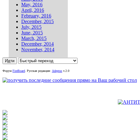
May, 2016
April, 2016
February, 2016
December, 2015
July, 2015
June, 2015
March, 2015
December, 2014
November, 2014
Форум
FireBoard
.
Русская редакция:
Adeptus
v.2.0