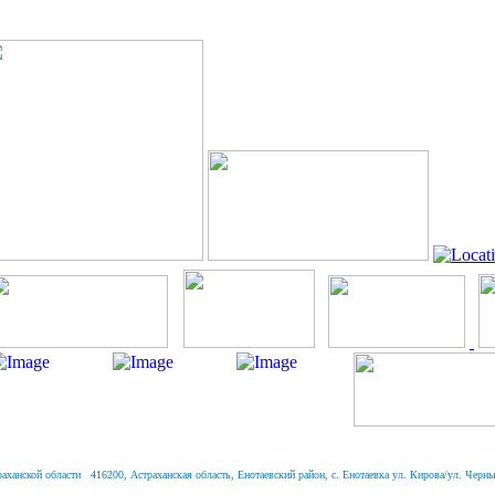
анской области 416200, Астраханская область, Енотаевский район, с. Енотаевка ул. Кирова/ул. Черныше