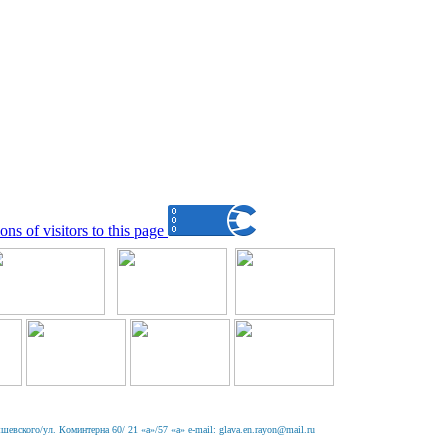
вского/ул. Коминтерна 60/ 21 «а»/57 «а» e-mail: glava.en.rayon@mail.ru