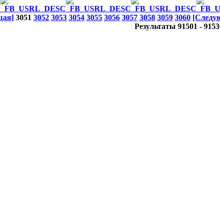
щая]
3051
3052
3053
3054
3055
3056
3057
3058
3059
3060
[Следу
Результаты 91501 - 9153