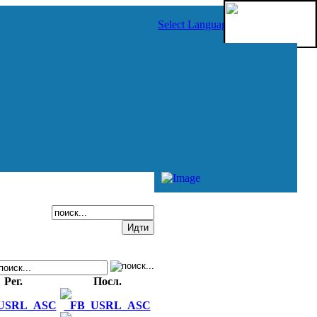
Select Language
▼
Рег.
Посл.