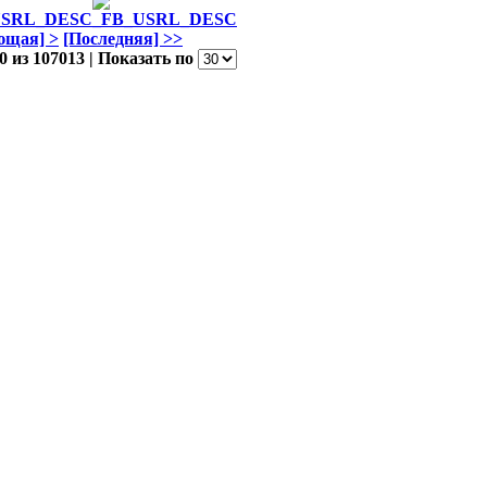
ющая] >
[Последняя] >>
0 из 107013 | Показать по