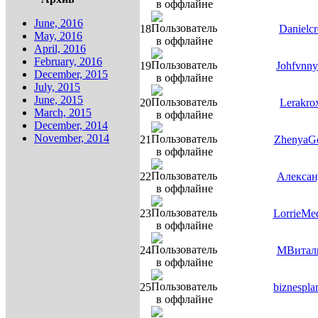
June, 2016
18
Danielcr
May, 2016
April, 2016
February, 2016
19
Johfvnn
December, 2015
July, 2015
June, 2015
20
Lerakro
March, 2015
December, 2014
November, 2014
21
ZhenyaG
22
Алексан
23
LorrieMe
24
МВитал
25
biznespla