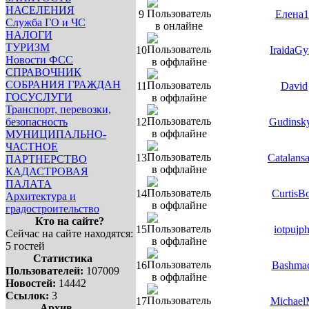
НАСЕЛЕНИЯ
9
Елена1
Служба ГО и ЧС
НАЛОГИ
ТУРИЗМ
10
IraidaGy
Новости ФСС
СПРАВОЧНИК
СОБРАНИЯ ГРАЖДАН
11
David
ГОСУСЛУГИ
Транспорт, перевозки,
безопасность
12
Gudinsk
МУНИЦИПАЛЬНО-
ЧАСТНОЕ
13
Catalans
ПАРТНЕРСТВО
КАДАСТРОВАЯ
ПАЛАТА
14
CurtisB
Архитектура и
градостроительство
Кто на сайте?
15
iotpujp
Сейчас на сайте находятся:
5 гостей
Статистика
16
Bashma
Пользователей:
107009
Новостей:
14442
Ссылок:
3
17
Michael
Архив