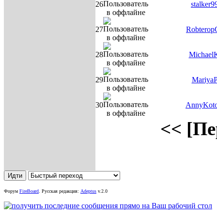
26
stalker9
27
Robterop
28
Michael
29
Mariya
30
AnnyKot
<< [Пе
Форум
FireBoard
.
Русская редакция:
Adeptus
v.2.0