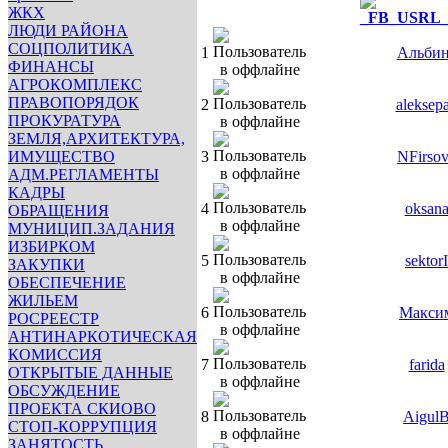
ЖКХ
ЛЮДИ РАЙОНА
СОЦПОЛИТИКА
1
Альбин
ФИНАНСЫ
АГРОКОМПЛЕКС
ПРАВОПОРЯДОК
2
aleksep
ПРОКУРАТУРА
ЗЕМЛЯ,АРХИТЕКТУРА,
ИМУЩЕСТВО
3
NFirso
АДМ.РЕГЛАМЕНТЫ
КАДРЫ
4
oksan
ОБРАЩЕНИЯ
МУНИЦИП.ЗАДАНИЯ
ИЗБИРКОМ
5
sektorI
ЗАКУПКИ
ОБЕСПЕЧЕНИЕ
ЖИЛЬЕМ
6
Макси
РОСРЕЕСТР
АНТИНАРКОТИЧЕСКАЯ
КОМИССИЯ
7
farida
ОТКРЫТЫЕ ДАННЫЕ
ОБСУЖДЕНИЕ
ПРОЕКТА СКИОВО
8
Aigul
СТОП-КОРРУПЦИЯ
ЗАНЯТОСТЬ