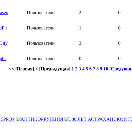
asen
Пользователи
2
0
aPn
Пользователи
1
0
Dify
Пользователи
3
0
jphc
Пользователи
0
0
<< [Первая]
< [Предыдущая]
1
2
3
4
5
6
7
8
9
10
[Следующа