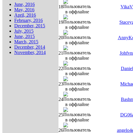
June, 2016
18
VikaVi
May, 2016
April, 2016
February, 2016
19
Stacey
December, 2015
July, 2015
June, 2015
20
AnnyK
March, 2015
December, 2014
November, 2014
21
Johfvn
22
Daniel
23
Micha
24
Bash
25
DG06
26
angelo4