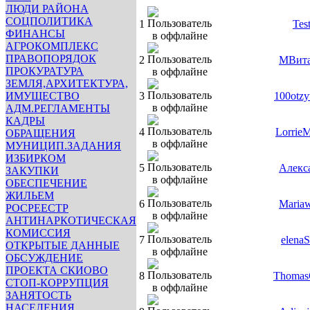
ЛЮДИ РАЙОНА
СОЦПОЛИТИКА
1
Tes
ФИНАНСЫ
АГРОКОМПЛЕКС
ПРАВОПОРЯДОК
2
МВит
ПРОКУРАТУРА
ЗЕМЛЯ,АРХИТЕКТУРА,
ИМУЩЕСТВО
3
100otzy
АДМ.РЕГЛАМЕНТЫ
КАДРЫ
4
Lorrie
ОБРАЩЕНИЯ
МУНИЦИП.ЗАДАНИЯ
ИЗБИРКОМ
5
Алекс
ЗАКУПКИ
ОБЕСПЕЧЕНИЕ
ЖИЛЬЕМ
6
Mariaw
РОСРЕЕСТР
АНТИНАРКОТИЧЕСКАЯ
КОМИССИЯ
7
elenaS
ОТКРЫТЫЕ ДАННЫЕ
ОБСУЖДЕНИЕ
ПРОЕКТА СКИОВО
8
Thomas
СТОП-КОРРУПЦИЯ
ЗАНЯТОСТЬ
НАСЕЛЕНИЯ