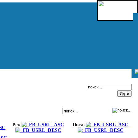
Рег.
Посл.