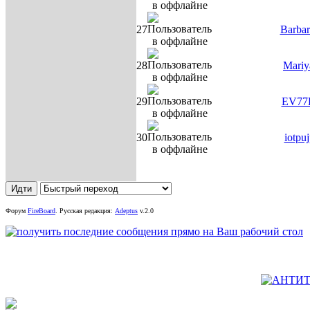
27
Barbar
28
Mariy
29
EV77
30
iotpu
Форум
FireBoard
.
Русская редакция:
Adeptus
v.2.0