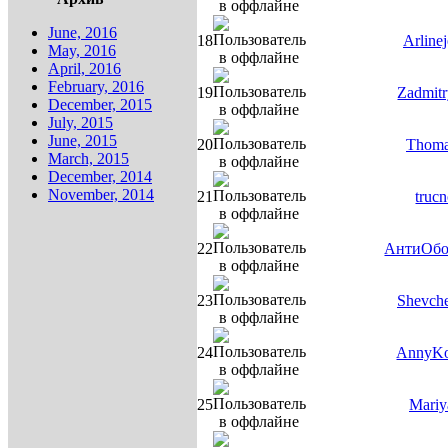
June, 2016
18
Arline
May, 2016
April, 2016
February, 2016
19
Zadmitr
December, 2015
July, 2015
June, 2015
20
Thom
March, 2015
December, 2014
November, 2014
21
trucn
22
АнтиОбо
23
Shevch
24
AnnyK
25
Mariy