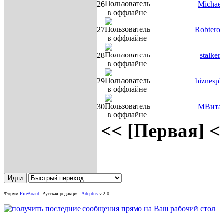
26
Michae
27
Robter
28
stalke
29
biznesp
30
МВит
<< [Первая]
<
Форум
FireBoard
.
Русская редакция:
Adeptus
v.2.0