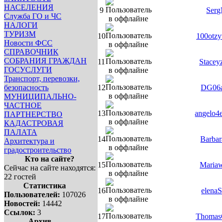
НАСЕЛЕНИЯ
9
Serg
Служба ГО и ЧС
НАЛОГИ
ТУРИЗМ
10
100otzy
Новости ФСС
СПРАВОЧНИК
СОБРАНИЯ ГРАЖДАН
11
Stacey
ГОСУСЛУГИ
Транспорт, перевозки,
безопасность
12
DG06
МУНИЦИПАЛЬНО-
ЧАСТНОЕ
13
angelo4
ПАРТНЕРСТВО
КАДАСТРОВАЯ
ПАЛАТА
14
Barbar
Архитектура и
градостроительство
Кто на сайте?
15
Mariaw
Сейчас на сайте находятся:
22 гостей
Статистика
16
elenaS
Пользователей:
107026
Новостей:
14442
Ссылок:
3
17
Thomas
Архив