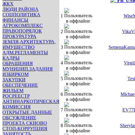
ЖКХ
ЛЮДИ РАЙОНА
СОЦПОЛИТИКА
1
Wise
ФИНАНСЫ
АГРОКОМПЛЕКС
ПРАВОПОРЯДОК
2
VikaVi
ПРОКУРАТУРА
ЗЕМЛЯ,АРХИТЕКТУРА,
ИМУЩЕСТВО
3
SemenaKanna
АДМ.РЕГЛАМЕНТЫ
КАДРЫ
4
Virgi
ОБРАЩЕНИЯ
МУНИЦИП.ЗАДАНИЯ
ИЗБИРКОМ
5
Tes
ЗАКУПКИ
ОБЕСПЕЧЕНИЕ
ЖИЛЬЕМ
6
Michae
РОСРЕЕСТР
АНТИНАРКОТИЧЕСКАЯ
КОМИССИЯ
7
EV77
ОТКРЫТЫЕ ДАННЫЕ
ОБСУЖДЕНИЕ
ПРОЕКТА СКИОВО
8
Sheryl
СТОП-КОРРУПЦИЯ
ЗАНЯТОСТЬ