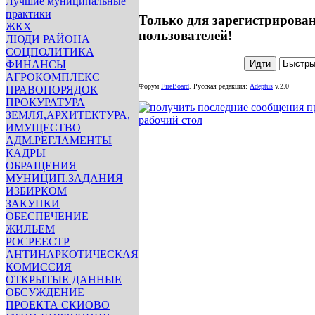
Лучшие муниципальные
практики
Только для зарегистрирова
ЖКХ
пользователей!
ЛЮДИ РАЙОНА
СОЦПОЛИТИКА
ФИНАНСЫ
АГРОКОМПЛЕКС
Форум
FireBoard
.
Русская редакция:
Adeptus
v.2.0
ПРАВОПОРЯДОК
ПРОКУРАТУРА
ЗЕМЛЯ,АРХИТЕКТУРА,
ИМУЩЕСТВО
АДМ.РЕГЛАМЕНТЫ
КАДРЫ
ОБРАЩЕНИЯ
МУНИЦИП.ЗАДАНИЯ
ИЗБИРКОМ
ЗАКУПКИ
ОБЕСПЕЧЕНИЕ
ЖИЛЬЕМ
РОСРЕЕСТР
АНТИНАРКОТИЧЕСКАЯ
КОМИССИЯ
ОТКРЫТЫЕ ДАННЫЕ
ОБСУЖДЕНИЕ
ПРОЕКТА СКИОВО