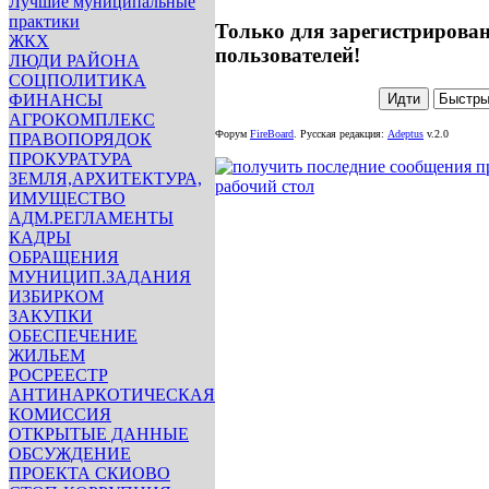
Лучшие муниципальные
практики
Только для зарегистрирова
ЖКХ
пользователей!
ЛЮДИ РАЙОНА
СОЦПОЛИТИКА
ФИНАНСЫ
АГРОКОМПЛЕКС
Форум
FireBoard
.
Русская редакция:
Adeptus
v.2.0
ПРАВОПОРЯДОК
ПРОКУРАТУРА
ЗЕМЛЯ,АРХИТЕКТУРА,
ИМУЩЕСТВО
АДМ.РЕГЛАМЕНТЫ
КАДРЫ
ОБРАЩЕНИЯ
МУНИЦИП.ЗАДАНИЯ
ИЗБИРКОМ
ЗАКУПКИ
ОБЕСПЕЧЕНИЕ
ЖИЛЬЕМ
РОСРЕЕСТР
АНТИНАРКОТИЧЕСКАЯ
КОМИССИЯ
ОТКРЫТЫЕ ДАННЫЕ
ОБСУЖДЕНИЕ
ПРОЕКТА СКИОВО