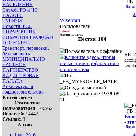
_FB
НАСЕЛЕНИЯ
Для до
Служба ГО и ЧС
#
НАЛОГИ
WiseMan
ТУРИЗМ
Пользователи
Новости ФСС
СПРАВОЧНИК
Забыл!
Администратор
СОБРАНИЯ ГРАЖДАН
Постов: 104
ГОСУСЛУГИ
Транспорт, перевозки,
безопасность
RE: И
МУНИЦИПАЛЬНО-
ассо
ЧАСТНОЕ
enota
ПАРТНЕРСТВО
КАДАСТРОВАЯ
ПАЛАТА
Архитектура и
градостроительство
Кто на сайте?
Статистика
Пользователей:
106952
_FB
Новостей:
14442
Един
Ссылок:
3
- это
Архив
Для до
#
June, 2016