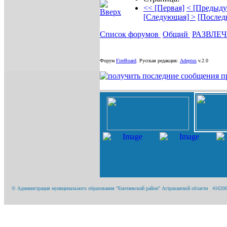
<< [Первая]
< [Предыду
[Следующая] >
[Послед
Список форумов
Общий
РАЗВЛЕ
Форум
FireBoard
.
Русская редакция:
Adeptus
v.2.0
© Администрация муниципального образования "Енотаевский район" Астраханской области 416200, А