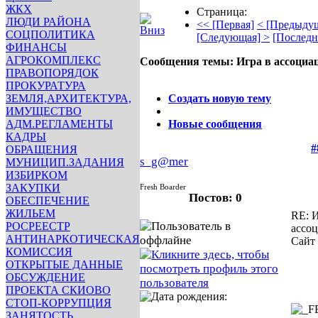
ЖКХ
Страница:
ЛЮДИ РАЙОНА
<< [Первая]
< [Предыду
СОЦПОЛИТИКА
[Следующая] >
[Последн
ФИНАНСЫ
АГРОКОМПЛЕКС
Сообщения темы:
Игра в ассоциа
ПРАВОПОРЯДОК
Опции
ПРОКУРАТУРА
ЗЕМЛЯ,АРХИТЕКТУРА,
Создать новую тему
ИМУЩЕСТВО
АДМ.РЕГЛАМЕНТЫ
Новые сообщения
КАДРЫ
#
ОБРАЩЕНИЯ
s_g@mer
МУНИЦИП.ЗАДАНИЯ
ИЗБИРКОМ
ЗАКУПКИ
Fresh Boarder
Постов: 0
ОБЕСПЕЧЕНИЕ
ЖИЛЬЕМ
RE: И
РОСРЕЕСТР
ассо
АНТИНАРКОТИЧЕСКАЯ
Сайт
КОМИССИЯ
ОТКРЫТЫЕ ДАННЫЕ
ОБСУЖДЕНИЕ
ПРОЕКТА СКИОВО
СТОП-КОРРУПЦИЯ
ЗАНЯТОСТЬ