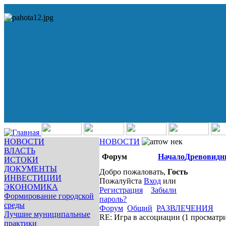
НОВОСТИ
НОВОСТИ
нек
ВЛАСТЬ
Форум
Начало
Древовидн
ИСТОКИ
ДОКУМЕНТЫ
Добро пожаловать,
Гость
ИНВЕСТИЦИИ
Пожалуйста
Вход
или
ЭКОНОМИКА
Регистрация
Забыли
Формирование городской
пароль?
среды
Форум
Общий
РАЗВЛЕЧЕНИЯ
Лучшие муниципальные
RE: Игра в ассоциации
(1 просматр
практики