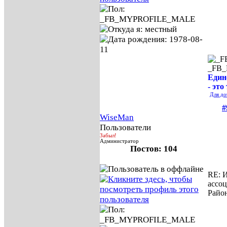
_FB
Един
- это
Для до
#
WiseMan
Пользователи
Забыл!
Администратор
Постов: 104
RE: И
ассо
Райо