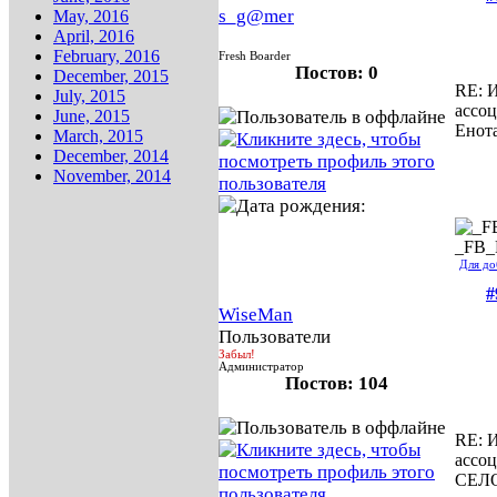
s_g@mer
May, 2016
April, 2016
February, 2016
Fresh Boarder
Постов: 0
December, 2015
RE: И
July, 2015
ассо
June, 2015
Енот
March, 2015
December, 2014
November, 2014
_FB
Для до
#
WiseMan
Пользователи
Забыл!
Администратор
Постов: 104
RE: И
ассо
СЕЛ