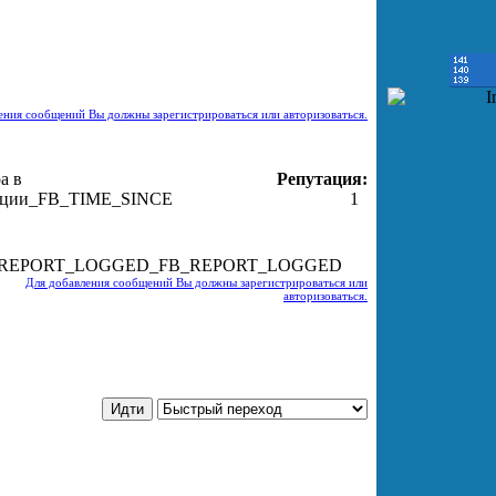
о
инфо
инфо
инфо
инфо
инфо
инфо
инфо
инфо
инфо
о
инфо
инфо
инфо
инфо
инфо
инфо
инфо
инфо
инфо
ения сообщений Вы должны зарегистрироваться или авторизоваться.
а в
Репутация:
ации
_FB_TIME_SINCE
1
_FB_REPORT_LOGGED
Для добавления сообщений Вы должны зарегистрироваться или
авторизоваться.