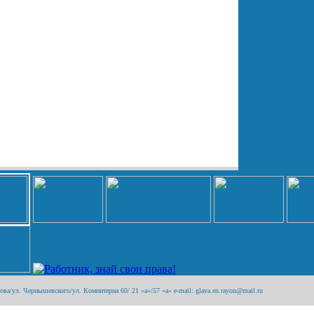
а/ул. Чернышевского/ул. Коминтерна 60/ 21 «а»/57 «а» e-mail: glava.en.rayon@mail.ru