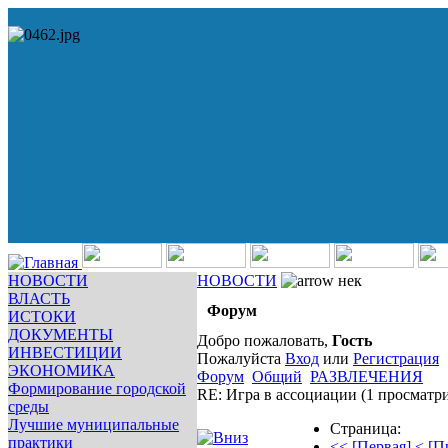
НОВОСТИ
НОВОСТИ
нек
ВЛАСТЬ
Форум
ИСТОКИ
ДОКУМЕНТЫ
Добро пожаловать,
Гость
ИНВЕСТИЦИИ
Пожалуйста
Вход
или
Регистрация
ЭКОНОМИКА
Форум
Общий
РАЗВЛЕЧЕНИЯ
Формирование городской
RE: Игра в ассоциации
(1 просматр
среды
Лучшие муниципальные
Страница:
практики
<< [Первая]
< [П