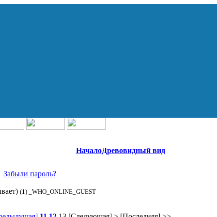
Начало
Древовидный вид
Забыли пароль?
ивает)
(1) _WHO_ONLINE_GUEST
редыдущая]
11
12
13
[Следующая] >
[Последняя] >>