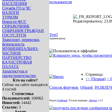
инфо
инфо
инфо
инфо
и
НАСЕЛЕНИЯ
инфо
инфо
инфо
инфо
и
Служба ГО и ЧС
инфо
инфо
инфо
инфо
и
НАЛОГИ
ТУРИЗМ
Редактировалось: 23.09
Новости ФСС
СПРАВОЧНИК
СОБРАНИЯ ГРАЖДАН
Test3
ГОСУСЛУГИ
Администратор
Транспорт, перевозки,
безопасность
МУНИЦИПАЛЬНО-
ЧАСТНОЕ
ПАРТНЕРСТВО
КАДАСТРОВАЯ
ПАЛАТА
Архитектура и
Страница:
градостроительство
<< [Первая]
< 
Кто на сайте?
Сейчас на сайте находятся:
Список форумов
Общий
РАЗВЛЕ
4 гостей
Статистика
Пользователей:
106962
Форум
FireBoard
.
Русская редакция:
Adeptus
v.2.0
Новостей:
14442
Ссылок:
3
Архив