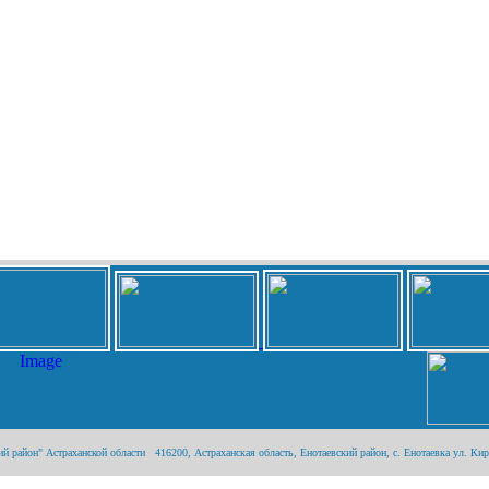
район" Астраханской области 416200, Астраханская область, Енотаевский район, с. Енотаевка ул. Киров