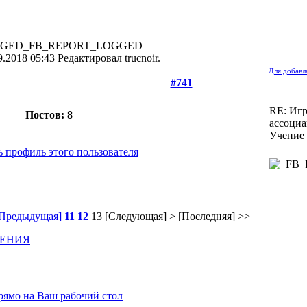
нфо
инфо
инфо
инфо
инфо
инфо
инфо
инфо
инфо
инфо
инфо
инфо
инф
нфо
инфо
инфо
инфо
инфо
инфо
инфо
инфо
инфо
инфо
инфо
инфо
инф
нфо
инфо
инфо
инфо
инфо
инфо
инфо
инфо
инфо
инфо
инфо
инфо
_FB_REPORT_LOGGED
.2018 05:43 Редактировал trucnoir.
Для добавл
#741
RE: Игр
Постов: 8
ассоци
Учение
[Предыдущая]
11
12
13
[Следующая] >
[Последняя] >>
ЧЕНИЯ