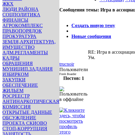
ЖКХ
ЛЮДИ РАЙОНА
Сообщения темы:
Игра в ассоциа
СОЦПОЛИТИКА
Опции
ФИНАНСЫ
АГРОКОМПЛЕКС
Создать новую тему
ПРАВОПОРЯДОК
ПРОКУРАТУРА
Новые сообщения
ЗЕМЛЯ,АРХИТЕКТУРА,
ИМУЩЕСТВО
RE: Игра в ассоциаци
АДМ.РЕГЛАМЕНТЫ
Ум.
КАДРЫ
p0
p0
p0
p0
p0
p0
p0
p0
p0
p
ОБРАЩЕНИЯ
trucnoir
p0
p0
p0
p0
p0
p0
p0
p0
p0
p
МУНИЦИП.ЗАДАНИЯ
Пользователи
p0
p0
p0
p0
p0
p0
p0
p0
p0
p
ИЗБИРКОМ
Fresh Boarder
Постов: 1
p0
p0
p0
p0
p0
p0
p0
p0
p0
p
ЗАКУПКИ
p0
p0
p0
p0
p0
p0
p0
p0
p0
p
ОБЕСПЕЧЕНИЕ
p0
p0
p0
p0
p0
p0
p0
p0
p0
p
ЖИЛЬЕМ
p0
p0
p0
p0
p0
p0
p0
p0
p0
p
РОСРЕЕСТР
p0
p0
p0
p0
p0
p0
p0
p0
p0
p
АНТИНАРКОТИЧЕСКАЯ
инфо
инфо
инфо
инфо
и
КОМИССИЯ
инфо
инфо
инфо
инфо
и
ОТКРЫТЫЕ ДАННЫЕ
инфо
инфо
инфо
инфо
и
ОБСУЖДЕНИЕ
инфо
инфо
инфо
инфо
и
ПРОЕКТА СКИОВО
инфо
инфо
инфо
инфо
и
СТОП-КОРРУПЦИЯ
инфо
инфо
инфо
инфо
и
ЗАНЯТОСТЬ