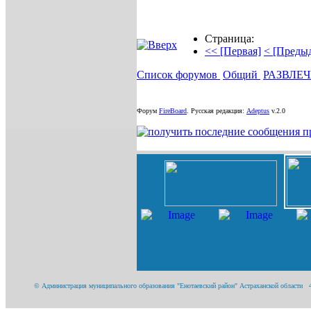
Страница:
<< [Первая]
< [Преды
Список форумов
Общий
РАЗВЛЕ
Форум
FireBoard
.
Русская редакция:
Adeptus
v.2.0
© Администрация муниципального образования "Енотаевский район" Астраханской области 416