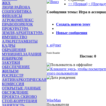
ЖКХ
<< [Первая]
< [Предыд
ЛЮДИ РАЙОНА
СОЦПОЛИТИКА
Сообщения темы:
Игра в ассоциа
ФИНАНСЫ
Опции
АГРОКОМПЛЕКС
ПРАВОПОРЯДОК
Создать новую тему
ПРОКУРАТУРА
ЗЕМЛЯ,АРХИТЕКТУРА,
Новые сообщения
ИМУЩЕСТВО
АДМ.РЕГЛАМЕНТЫ
s_g@mer
КАДРЫ
ОБРАЩЕНИЯ
Fresh Boarder
МУНИЦИП.ЗАДАНИЯ
Постов: 0
ИЗБИРКОМ
ЗАКУПКИ
ОБЕСПЕЧЕНИЕ
ЖИЛЬЕМ
РОСРЕЕСТР
АНТИНАРКОТИЧЕСКАЯ
КОМИССИЯ
ОТКРЫТЫЕ ДАННЫЕ
ОБСУЖДЕНИЕ
ПРОЕКТА СКИОВО
WiseMan
СТОП-КОРРУПЦИЯ
Пользователи
ЗАНЯТОСТЬ