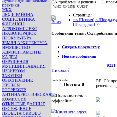
Лучшие муниципальные
С/х проблемы и решения....
(1 просм
практики
_WHO_ONLINE_GUEST
ЖКХ
ЛЮДИ РАЙОНА
Страница:
СОЦПОЛИТИКА
<< [Первая]
< [Предыду
ФИНАНСЫ
[Последняя] >>
АГРОКОМПЛЕКС
ПРАВОПОРЯДОК
Сообщения темы:
С/х проблемы и 
ПРОКУРАТУРА
Опции
ЗЕМЛЯ,АРХИТЕКТУРА,
Создать новую тему
ИМУЩЕСТВО
АДМ.РЕГЛАМЕНТЫ
Новые сообщения
КАДРЫ
ОБРАЩЕНИЯ
#221
МУНИЦИП.ЗАДАНИЯ
Николай
ИЗБИРКОМ
ЗАКУПКИ
ОБЕСПЕЧЕНИЕ
Fresh Boarder
RE: С/х пр
Постов: 0
ЖИЛЬЕМ
решения....
РОСРЕЕСТР
АНТИНАРКОТИЧЕСКАЯ
КОМИССИЯ
ОТКРЫТЫЕ ДАННЫЕ
ОБСУЖДЕНИЕ
ПРОЕКТА СКИОВО