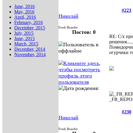
June, 2016
#223
May, 2016
Николай
April, 2016
February, 2016
December, 2015
Fresh Boarder
Постов: 0
July, 2015
RE: С/х пр
June, 2015
решения....
March, 2015
Помидорчик
December, 2014
огурчики т
November, 2014
_FB_REP
#230
Николай
Fresh Boarder