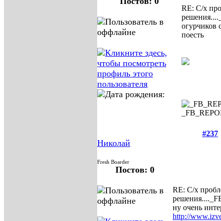
Постов: 0
RE: С/х пр
решения....
огурчиков 
поесть
_FB_REP
#237
Николай
Fresh Boarder
Постов: 0
RE: С/х проб
решения....
_F
ну очень интер
http://www.izve