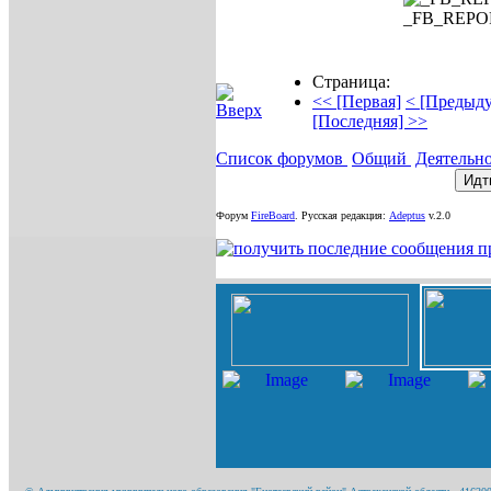
_FB_REP
Страница:
<< [Первая]
< [Предыд
[Последняя] >>
Список форумов
Общий
Деятельно
Форум
FireBoard
.
Русская редакция:
Adeptus
v.2.0