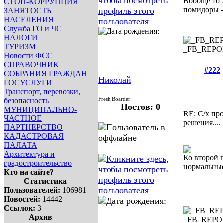
Вообще то 
СТОП-КОРРУПЦИЯ
помидоры - 
ЗАНЯТОСТЬ
НАСЕЛЕНИЯ
Служба ГО и ЧС
НАЛОГИ
ТУРИЗМ
_FB_REP
Новости ФСС
СПРАВОЧНИК
#222
СОБРАНИЯ ГРАЖДАН
Николай
ГОСУСЛУГИ
Транспорт, перевозки,
Fresh Boarder
безопасность
Постов: 0
МУНИЦИПАЛЬНО-
RE: С/х пр
ЧАСТНОЕ
решения....
ПАРТНЕРСТВО
КАДАСТРОВАЯ
ПАЛАТА
Архитектура и
Ко второй 
градостроительство
нормальные
Кто на сайте?
Статистика
Пользователей:
106981
Новостей:
14442
Ссылок:
3
Архив
_FB_REP