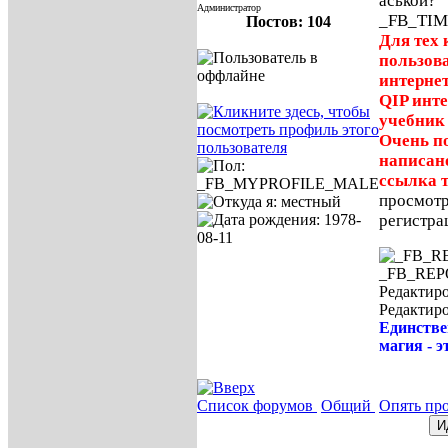
аськой?
Администратор
_FB_TIM
Постов: 104
Для тех 
пользов
интерне
QIP инте
учебник 
Очень п
написан
ссылка т
просмотр
регистра
_FB_RE
Редактиро
Редактир
Единстве
магия - э
Список форумов
Общий
Опять пр