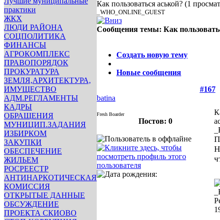
Лучшие муниципальные
Как пользоваться аськой?
(1 просма
практики
_WHO_ONLINE_GUEST
ЖКХ
ЛЮДИ РАЙОНА
Сообщения темы:
Как пользовать
СОЦПОЛИТИКА
Опции
ФИНАНСЫ
АГРОКОМПЛЕКС
Создать новую тему
ПРАВОПОРЯДОК
ПРОКУРАТУРА
Новые сообщения
ЗЕМЛЯ,АРХИТЕКТУРА,
ИМУЩЕСТВО
#167
АДМ.РЕГЛАМЕНТЫ
batina
КАДРЫ
К
ОБРАЩЕНИЯ
Fresh Boarder
Постов: 0
а
МУНИЦИП.ЗАДАНИЯ
_
ИЗБИРКОМ
П
ЗАКУПКИ
Н
ОБЕСПЕЧЕНИЕ
ч
ЖИЛЬЕМ
РОСРЕЕСТР
АНТИНАРКОТИЧЕСКАЯ
КОМИССИЯ
_
ОТКРЫТЫЕ ДАННЫЕ
Р
ОБСУЖДЕНИЕ
1
ПРОЕКТА СКИОВО