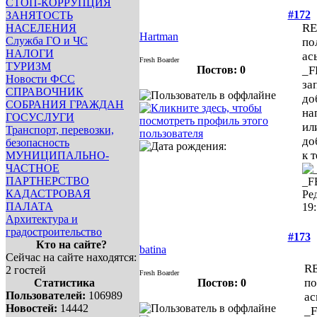
СТОП-КОРРУПЦИЯ
#172
ЗАНЯТОСТЬ
RE
НАСЕЛЕНИЯ
Hartman
Служба ГО и ЧС
по
НАЛОГИ
ас
Fresh Boarder
ТУРИЗМ
Постов: 0
_F
Новости ФСС
за
СПРАВОЧНИК
до
СОБРАНИЯ ГРАЖДАН
на
ГОСУСЛУГИ
ил
Транспорт, перевозки,
до
безопасность
к т
МУНИЦИПАЛЬНО-
ЧАСТНОЕ
ПАРТНЕРСТВО
_F
КАДАСТРОВАЯ
Ре
ПАЛАТА
19
Архитектура и
градостроительство
#173
Кто на сайте?
batina
Сейчас на сайте находятся:
RE
2 гостей
Fresh Boarder
по
Статистика
Постов: 0
Пользователей:
106989
ас
Новостей:
14442
_