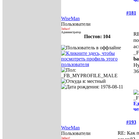
#181
WiseMan
Пользователи
Забыл!
Администратор
RE
Постов: 104
по
ас
_
ba
Ну
36
_
Ед
че
#193
WiseMan
RE: Как 
Пользователи
Забыл!