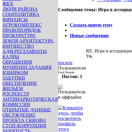
ЖКХ
ЛЮДИ РАЙОНА
Сообщения темы:
Игра в ассоциа
СОЦПОЛИТИКА
Опции
ФИНАНСЫ
АГРОКОМПЛЕКС
Создать новую тему
ПРАВОПОРЯДОК
ПРОКУРАТУРА
Новые сообщения
ЗЕМЛЯ,АРХИТЕКТУРА,
ИМУЩЕСТВО
RE: Игра в ассоциаци
АДМ.РЕГЛАМЕНТЫ
Ум.
КАДРЫ
p0
p0
p0
p0
p0
p0
p0
p0
p0
p
ОБРАЩЕНИЯ
trucnoir
p0
p0
p0
p0
p0
p0
p0
p0
p0
p
МУНИЦИП.ЗАДАНИЯ
Пользователи
p0
p0
p0
p0
p0
p0
p0
p0
p0
p
ИЗБИРКОМ
Fresh Boarder
Постов: 1
p0
p0
p0
p0
p0
p0
p0
p0
p0
p
ЗАКУПКИ
p0
p0
p0
p0
p0
p0
p0
p0
p0
p
ОБЕСПЕЧЕНИЕ
p0
p0
p0
p0
p0
p0
p0
p0
p0
p
ЖИЛЬЕМ
p0
p0
p0
p0
p0
p0
p0
p0
p0
p
РОСРЕЕСТР
p0
p0
p0
p0
p0
p0
p0
p0
p0
p
АНТИНАРКОТИЧЕСКАЯ
инфо
инфо
инфо
инфо
и
КОМИССИЯ
инфо
инфо
инфо
инфо
и
ОТКРЫТЫЕ ДАННЫЕ
инфо
инфо
инфо
инфо
и
ОБСУЖДЕНИЕ
инфо
инфо
инфо
инфо
и
ПРОЕКТА СКИОВО
инфо
инфо
инфо
инфо
и
СТОП-КОРРУПЦИЯ
инфо
инфо
инфо
инфо
и
ЗАНЯТОСТЬ