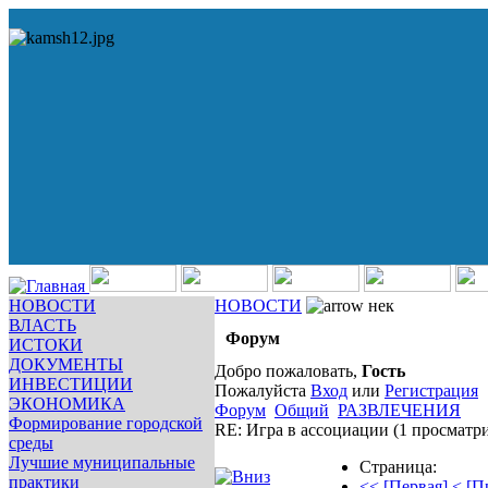
НОВОСТИ
НОВОСТИ
нек
ВЛАСТЬ
Форум
ИСТОКИ
ДОКУМЕНТЫ
Добро пожаловать,
Гость
ИНВЕСТИЦИИ
Пожалуйста
Вход
или
Регистрация
ЭКОНОМИКА
Форум
Общий
РАЗВЛЕЧЕНИЯ
Формирование городской
RE: Игра в ассоциации
(1 просматр
среды
Лучшие муниципальные
Страница:
практики
<< [Первая]
< [П