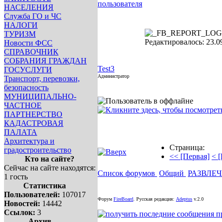
инфо
инфо
инфо
инфо
и
НАСЕЛЕНИЯ
инфо
инфо
инфо
инфо
и
Служба ГО и ЧС
инфо
инфо
инфо
инфо
и
НАЛОГИ
ТУРИЗМ
Редактировалось: 23.09
Новости ФСС
СПРАВОЧНИК
СОБРАНИЯ ГРАЖДАН
Test3
ГОСУСЛУГИ
Администратор
Транспорт, перевозки,
безопасность
МУНИЦИПАЛЬНО-
ЧАСТНОЕ
ПАРТНЕРСТВО
КАДАСТРОВАЯ
ПАЛАТА
Архитектура и
Страница:
градостроительство
<< [Первая]
< 
Кто на сайте?
Сейчас на сайте находятся:
Список форумов
Общий
РАЗВЛЕ
1 гость
Статистика
Пользователей:
107017
Форум
FireBoard
.
Русская редакция:
Adeptus
v.2.0
Новостей:
14442
Ссылок:
3
Архив