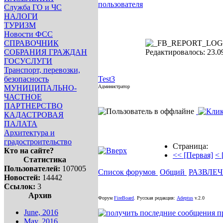
инфо
инфо
инфо
инфо
Служба ГО и ЧС
инфо
инфо
инфо
инфо
НАЛОГИ
инфо
инфо
инфо
инфо
ТУРИЗМ
инфо
инфо
инфо
инфо
Новости ФСС
СПРАВОЧНИК
СОБРАНИЯ ГРАЖДАН
Редактировалось: 23.09
ГОСУСЛУГИ
Транспорт, перевозки,
безопасность
Test3
МУНИЦИПАЛЬНО-
Администратор
ЧАСТНОЕ
ПАРТНЕРСТВО
КАДАСТРОВАЯ
ПАЛАТА
Архитектура и
градостроительство
Страница:
Кто на сайте?
<< [Первая]
< 
Статистика
Пользователей:
107005
Список форумов
Общий
РАЗВЛЕ
Новостей:
14442
Ссылок:
3
Архив
Форум
FireBoard
.
Русская редакция:
Adeptus
v.2.0
June, 2016
May, 2016