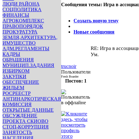
ЛЮДИ РАЙОНА
Сообщения темы:
Игра в ассоциа
СОЦПОЛИТИКА
Опции
ФИНАНСЫ
АГРОКОМПЛЕКС
Создать новую тему
ПРАВОПОРЯДОК
ПРОКУРАТУРА
Новые сообщения
ЗЕМЛЯ,АРХИТЕКТУРА,
ИМУЩЕСТВО
RE: Игра в ассоциац
АДМ.РЕГЛАМЕНТЫ
КАДРЫ
Ум.
ОБРАЩЕНИЯ
p0
p0
p0
p0
p0
p0
p0
p0
p
МУНИЦИП.ЗАДАНИЯ
trucnoir
p0
p0
p0
p0
p0
p0
p0
p0
p
ИЗБИРКОМ
Пользователи
p0
p0
p0
p0
p0
p0
p0
p0
p
ЗАКУПКИ
Fresh Boarder
p0
p0
p0
p0
p0
p0
p0
p0
p
Постов: 1
ОБЕСПЕЧЕНИЕ
p0
p0
p0
p0
p0
p0
p0
p0
p
ЖИЛЬЕМ
p0
p0
p0
p0
p0
p0
p0
p0
p
РОСРЕЕСТР
p0
p0
p0
p0
p0
p0
p0
p0
p
АНТИНАРКОТИЧЕСКАЯ
p0
p0
p0
p0
p0
p0
p0
p0
p
КОМИССИЯ
ОТКРЫТЫЕ ДАННЫЕ
инфо
инфо
инфо
инфо
ОБСУЖДЕНИЕ
инфо
инфо
инфо
инфо
ПРОЕКТА СКИОВО
инфо
инфо
инфо
инфо
СТОП-КОРРУПЦИЯ
инфо
инфо
инфо
инфо
ЗАНЯТОСТЬ
инфо
инфо
инфо
инфо
НАСЕЛЕНИЯ