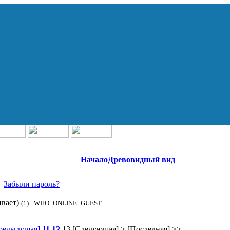
Начало
Древовидный вид
Забыли пароль?
ивает)
(1) _WHO_ONLINE_GUEST
редыдущая]
11
12
13
[Следующая] >
[Последняя] >>