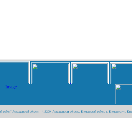
район" Астраханской области 416200, Астраханская область, Енотаевский район, с. Енотаевка ул. Киров