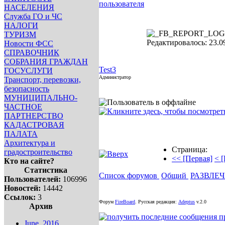
инфо
инфо
инфо
инфо
и
НАСЕЛЕНИЯ
инфо
инфо
инфо
инфо
и
Служба ГО и ЧС
инфо
инфо
инфо
инфо
и
НАЛОГИ
ТУРИЗМ
Редактировалось: 23.09
Новости ФСС
СПРАВОЧНИК
СОБРАНИЯ ГРАЖДАН
Test3
ГОСУСЛУГИ
Администратор
Транспорт, перевозки,
безопасность
МУНИЦИПАЛЬНО-
ЧАСТНОЕ
ПАРТНЕРСТВО
КАДАСТРОВАЯ
ПАЛАТА
Архитектура и
Страница:
градостроительство
<< [Первая]
< 
Кто на сайте?
Статистика
Список форумов
Общий
РАЗВЛЕ
Пользователей:
106996
Новостей:
14442
Ссылок:
3
Форум
FireBoard
.
Русская редакция:
Adeptus
v.2.0
Архив
June, 2016