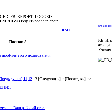
нфо
инфо
инфо
инфо
инфо
инфо
инфо
инфо
инфо
инфо
инфо
инфо
инф
нфо
инфо
инфо
инфо
инфо
инфо
инфо
инфо
инфо
инфо
инфо
инфо
инф
нфо
инфо
инфо
инфо
инфо
инфо
инфо
инфо
инфо
инфо
инфо
инфо
_FB_REPORT_LOGGED
.2018 05:43 Редактировал trucnoir.
Для добавл
#741
RE: Игр
Постов: 8
ассоци
Учение
[Предыдущая]
11
12
13
[Следующая] >
[Последняя] >>
ЧЕНИЯ