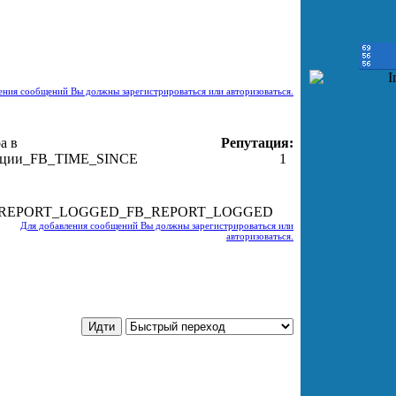
о
инфо
инфо
инфо
инфо
инфо
инфо
инфо
инфо
инфо
о
инфо
инфо
инфо
инфо
инфо
инфо
инфо
инфо
инфо
ения сообщений Вы должны зарегистрироваться или авторизоваться.
а в
Репутация:
ации
_FB_TIME_SINCE
1
_FB_REPORT_LOGGED
Для добавления сообщений Вы должны зарегистрироваться или
авторизоваться.