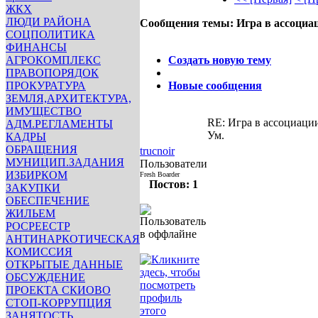
ЖКХ
ЛЮДИ РАЙОНА
Сообщения темы:
Игра в ассоциа
СОЦПОЛИТИКА
Опции
ФИНАНСЫ
АГРОКОМПЛЕКС
Создать новую тему
ПРАВОПОРЯДОК
ПРОКУРАТУРА
Новые сообщения
ЗЕМЛЯ,АРХИТЕКТУРА,
ИМУЩЕСТВО
RE: Игра в ассоциаци
АДМ.РЕГЛАМЕНТЫ
Ум.
КАДРЫ
p0
p0
p0
p0
p0
p0
p0
p0
p0
p
ОБРАЩЕНИЯ
trucnoir
p0
p0
p0
p0
p0
p0
p0
p0
p0
p
МУНИЦИП.ЗАДАНИЯ
Пользователи
p0
p0
p0
p0
p0
p0
p0
p0
p0
p
ИЗБИРКОМ
Fresh Boarder
Постов: 1
p0
p0
p0
p0
p0
p0
p0
p0
p0
p
ЗАКУПКИ
p0
p0
p0
p0
p0
p0
p0
p0
p0
p
ОБЕСПЕЧЕНИЕ
p0
p0
p0
p0
p0
p0
p0
p0
p0
p
ЖИЛЬЕМ
p0
p0
p0
p0
p0
p0
p0
p0
p0
p
РОСРЕЕСТР
p0
p0
p0
p0
p0
p0
p0
p0
p0
p
АНТИНАРКОТИЧЕСКАЯ
инфо
инфо
инфо
инфо
и
КОМИССИЯ
инфо
инфо
инфо
инфо
и
ОТКРЫТЫЕ ДАННЫЕ
инфо
инфо
инфо
инфо
и
ОБСУЖДЕНИЕ
инфо
инфо
инфо
инфо
и
ПРОЕКТА СКИОВО
инфо
инфо
инфо
инфо
и
СТОП-КОРРУПЦИЯ
инфо
инфо
инфо
инфо
и
ЗАНЯТОСТЬ