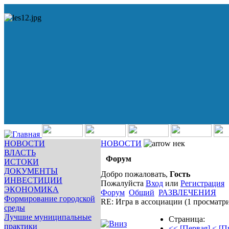
НОВОСТИ
НОВОСТИ
нек
ВЛАСТЬ
Форум
ИСТОКИ
ДОКУМЕНТЫ
Добро пожаловать,
Гость
ИНВЕСТИЦИИ
Пожалуйста
Вход
или
Регистрация
ЭКОНОМИКА
Форум
Общий
РАЗВЛЕЧЕНИЯ
Формирование городской
RE: Игра в ассоциации
(1 просматр
среды
Лучшие муниципальные
Страница:
практики
<< [Первая]
< [П