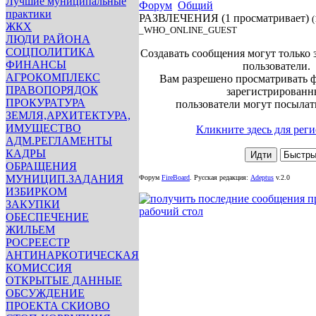
Лучшие муниципальные
Форум
Общий
практики
РАЗВЛЕЧЕНИЯ
(1 просматривает)
(
ЖКХ
_WHO_ONLINE_GUEST
ЛЮДИ РАЙОНА
СОЦПОЛИТИКА
Создавать сообщения могут только
ФИНАНСЫ
пользователи.
АГРОКОМПЛЕКС
Вам разрешено просматривать ф
ПРАВОПОРЯДОК
зарегистрированн
ПРОКУРАТУРА
пользователи могут посылат
ЗЕМЛЯ,АРХИТЕКТУРА,
ИМУЩЕСТВО
Кликните здесь для реги
АДМ.РЕГЛАМЕНТЫ
КАДРЫ
ОБРАЩЕНИЯ
МУНИЦИП.ЗАДАНИЯ
Форум
FireBoard
.
Русская редакция:
Adeptus
v.2.0
ИЗБИРКОМ
ЗАКУПКИ
ОБЕСПЕЧЕНИЕ
ЖИЛЬЕМ
РОСРЕЕСТР
АНТИНАРКОТИЧЕСКАЯ
КОМИССИЯ
ОТКРЫТЫЕ ДАННЫЕ
ОБСУЖДЕНИЕ
ПРОЕКТА СКИОВО