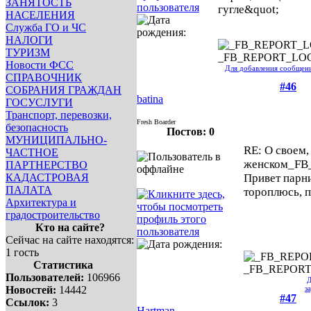
ЗАНЯТОСТЬ
гугле&quot;
НАСЕЛЕНИЯ
Служба ГО и ЧС
НАЛОГИ
ТУРИЗМ
_FB_REPORT_LO
Новости ФСС
Для добавления сообщен
СПРАВОЧНИК
#46
СОБРАНИЯ ГРАЖДАН
batina
ГОСУСЛУГИ
Транспорт, перевозки,
Fresh Boarder
безопасность
Постов: 0
МУНИЦИПАЛЬНО-
RE: О своем,
ЧАСТНОЕ
женском
_FB
ПАРТНЕРСТВО
КАДАСТРОВАЯ
Привет парни
ПАЛАТА
тороплюсь, 
Архитектура и
градостроительство
Кто на сайте?
Сейчас на сайте находятся:
1 гость
Статистика
_FB_REPOR
Пользователей:
106966
Д
Новостей:
14442
з
#47
Ссылок:
3
Hartman