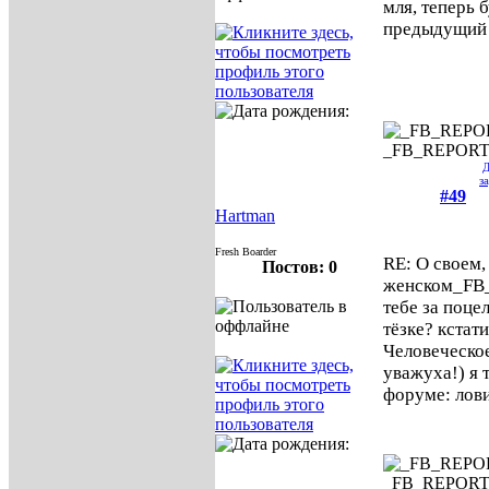
мля, теперь б
предыдущий 
_FB_REPOR
Д
з
#49
Hartman
Fresh Boarder
RE: О своем,
Постов: 0
женском
_FB
тебе за поце
тёзке? кстат
Человеческое
уважуха!) я
форуме: лов
_FB_REPOR