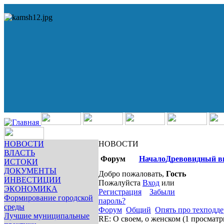
НОВОСТИ
НОВОСТИ
ВЛАСТЬ
Форум
Начало
Древовидный в
ИСТОКИ
ДОКУМЕНТЫ
Добро пожаловать,
Гость
ИНВЕСТИЦИИ
Пожалуйста
Вход
или
ЭКОНОМИКА
Регистрация
Забыли
Формирование городской
пароль?
среды
Форум
Общий
Опять про техподд
Лучшие муниципальные
RE: О своем, о женском
(1 просматр