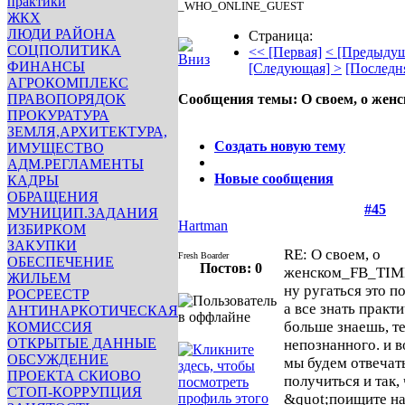
практики
_WHO_ONLINE_GUEST
ЖКХ
ЛЮДИ РАЙОНА
Страница:
СОЦПОЛИТИКА
<< [Первая]
< [Предыдущ
ФИНАНСЫ
[Следующая] >
[Последн
АГРОКОМПЛЕКС
ПРАВОПОРЯДОК
Сообщения темы:
О своем, о жен
ПРОКУРАТУРА
Опции
ЗЕМЛЯ,АРХИТЕКТУРА,
Создать новую тему
ИМУЩЕСТВО
АДМ.РЕГЛАМЕНТЫ
Новые сообщения
КАДРЫ
ОБРАЩЕНИЯ
#45
МУНИЦИП.ЗАДАНИЯ
Hartman
ИЗБИРКОМ
ЗАКУПКИ
RE: О своем, о
Fresh Boarder
ОБЕСПЕЧЕНИЕ
Постов: 0
женском
_FB_TIM
ЖИЛЬЕМ
ну ругаться это п
РОСРЕЕСТР
а все знать практ
АНТИНАРКОТИЧЕСКАЯ
больше знаешь, т
КОМИССИЯ
ОТКРЫТЫЕ ДАННЫЕ
непознанного. и в
ОБСУЖДЕНИЕ
мы будем отвечат
ПРОЕКТА СКИОВО
получиться и так, 
СТОП-КОРРУПЦИЯ
&quot;поищите на