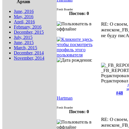
Архив
Fresh Boarder
June, 2016
Постов: 0
May, 2016
April, 2016
RE: О своем,
February, 2016
женском
_FB
December, 2015
не буду писА
July, 2015
June, 2015
March, 2015
December, 2014
November, 2014
_FB_REPOR
Редактировало
Редактировал 
Д
з
#48
Hartman
Fresh Boarder
Постов: 0
RE: О своем,
женском
_FB