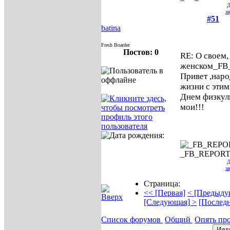
Д
з
#51
batina
Fresh Boarder
Постов: 0
RE: О своем,
женском
_FB
Привет ,наро
жизни с этим
Днем физкул
мои!!!
_FB_REPOR
Д
з
Страница:
<< [Первая]
< [Предыду
[Следующая] >
[Последн
Список форумов
Общий
Опять пр