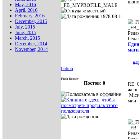
шопо
May, 2016
April, 2016
February, 2016
December, 2015
July, 2015
_FB
June, 2015
Редак
March, 2015
Реда
December, 2014
Един
November, 2014
маги
#4
batina
Fresh Boarder
Постов: 0
RE: 
женс
Micr
мои
_FB
Редак
Реда