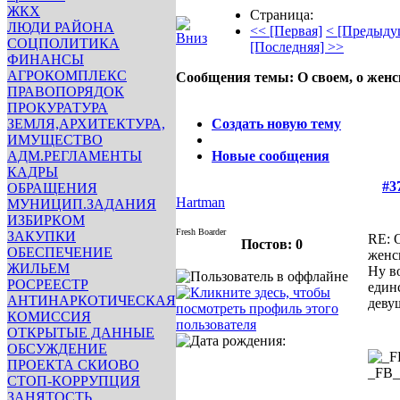
ЖКХ
Страница:
ЛЮДИ РАЙОНА
<< [Первая]
< [Предыду
СОЦПОЛИТИКА
[Последняя] >>
ФИНАНСЫ
АГРОКОМПЛЕКС
Сообщения темы:
О своем, о жен
ПРАВОПОРЯДОК
Опции
ПРОКУРАТУРА
ЗЕМЛЯ,АРХИТЕКТУРА,
Создать новую тему
ИМУЩЕСТВО
АДМ.РЕГЛАМЕНТЫ
Новые сообщения
КАДРЫ
#3
ОБРАЩЕНИЯ
Hartman
МУНИЦИП.ЗАДАНИЯ
ИЗБИРКОМ
Fresh Boarder
ЗАКУПКИ
RE: 
Постов: 0
ОБЕСПЕЧЕНИЕ
женс
ЖИЛЬЕМ
Ну в
РОСРЕЕСТР
един
АНТИНАРКОТИЧЕСКАЯ
деву
КОМИССИЯ
ОТКРЫТЫЕ ДАННЫЕ
ОБСУЖДЕНИЕ
ПРОЕКТА СКИОВО
_FB
СТОП-КОРРУПЦИЯ
ЗАНЯТОСТЬ