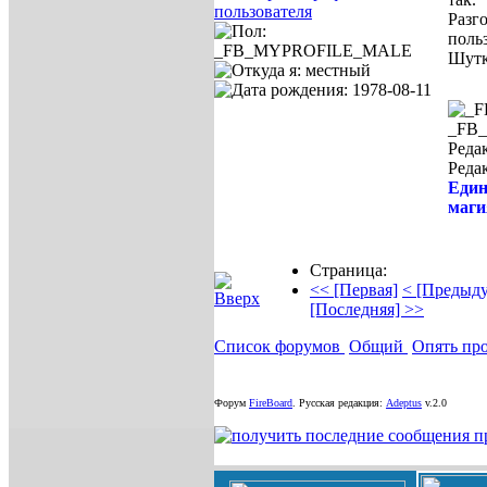
Разг
поль
Шут
_FB
Редак
Реда
Един
маги
Страница:
<< [Первая]
< [Предыд
[Последняя] >>
Список форумов
Общий
Опять пр
Форум
FireBoard
.
Русская редакция:
Adeptus
v.2.0