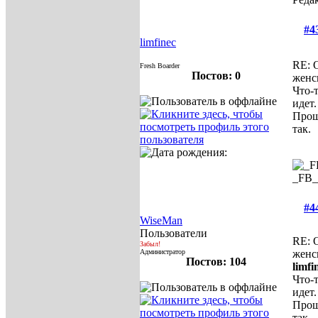
#4
limfinec
RE: 
Fresh Boarder
Постов: 0
женс
Что-т
идет.
Прош
так.
_FB
#4
WiseMan
Пользователи
RE: 
Забыл!
Администратор
женс
Постов: 104
limfi
Что-т
идет.
Прош
так.