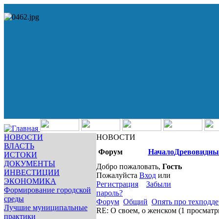
НОВОСТИ
НОВОСТИ
ВЛАСТЬ
Форум
Начало
Древовидны
ИСТОКИ
ДОКУМЕНТЫ
Добро пожаловать,
Гость
ИНВЕСТИЦИИ
Пожалуйста
Вход
или
ЭКОНОМИКА
Регистрация
Забыли
Формирование городской
пароль?
среды
Форум
Общий
Опять про техподд
Лучшие муниципальные
RE: О своем, о женском
(1 просматр
практики