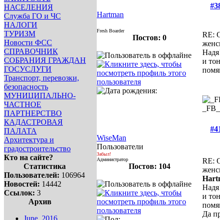
#3
НАСЕЛЕНИЯ
Hartman
Служба ГО и ЧС
НАЛОГИ
Fresh Boarder
ТУРИЗМ
RE: 
Постов: 0
Новости ФСС
женс
СПРАВОЧНИК
Надя
СОБРАНИЯ ГРАЖДАН
и тон
ГОСУСЛУГИ
помян
Транспорт, перевозки,
безопасность
МУНИЦИПАЛЬНО-
ЧАСТНОЕ
_FB
ПАРТНЕРСТВО
КАДАСТРОВАЯ
#4
ПАЛАТА
WiseMan
Архитектура и
Пользователи
градостроительство
Забыл!
Кто на сайте?
Администратор
RE: 
Статистика
Постов: 104
женс
Пользователей:
106964
Hart
Новостей:
14442
Надя
Ссылок:
3
и тон
Архив
помян
Да пр
June, 2016