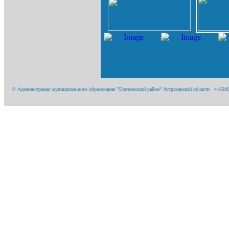
© Администрация муниципального образования "Енотаевский район" Астраханской области 416200, А