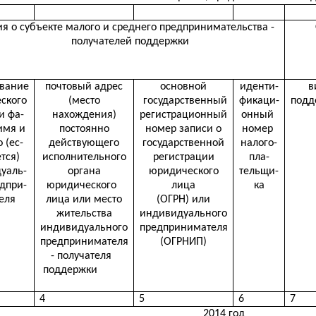
я о субъекте малого и среднего предпринимательства -
получателей поддержки
вание
почтовый адрес
основной
иденти-
в
ского
(место
государственный
фикаци-
подд
и фа-
нахождения)
регистрационный
онный
имя и
постоянно
номер записи о
номер
 (ес-
действующего
государственной
налого-
тся)
исполнительного
регистрации
пла-
уаль-
органа
юридического
тельщи-
дпри-
юридического
лица
ка
еля
лица или место
(ОГРН) или
жительства
индивидуального
индивидуального
предпринимателя
предпринимателя
(ОГРНИП)
- получателя
поддержки
4
5
6
7
2014 год