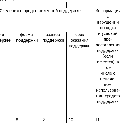
Сведения о предоставленной поддержке
Информация
о
нарушении
порядка
и условий
ид
форма
размер
срок
пре-
ержки
поддержки
поддержки
оказания
доставления
поддержки
поддержки
(если
имеется), в
том
числе о
нецеле-
вом
использова-
нии средств
поддержки
8
9
10
11