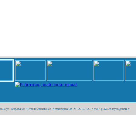
ка ул. Кирова/ул. Чернышевского/ул. Коминтерна 60/ 21 «а»/57 «а» e-mail: glava.en.rayon@mail.ru