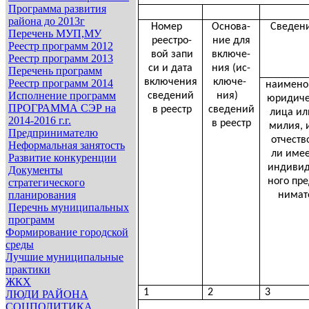
Программа развития
района до 2013г
Номер
Основа-
Сведени
Перечень МУП,МУ
реестро-
ние для
Реестр программ 2012
вой запи
включе-
Реестр программ 2013
си и дата
ния (ис-
Перечень программ
включения
ключе-
Реестр программ 2014
наимено
Исполнение программ
сведений
ния)
юридиче
ПРОГРАММА СЭР на
в реестр
сведений
лица ил
2014-2016 г.г.
в реестр
милия, 
Предпринимателю
отчество
Неформальная занятость
ли имее
Развитие конкуренции
индивид
Документы
ного пре
стратегического
планирования
нимат
Перечнь муниципальных
программ
Формирование городской
среды
Лучшие муниципальные
практики
ЖКХ
1
2
3
ЛЮДИ РАЙОНА
СОЦПОЛИТИКА