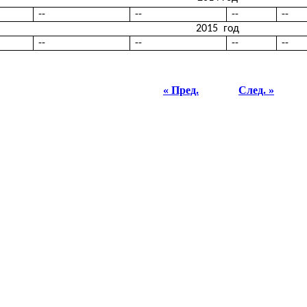
--
--
--
--
2015
год
--
--
--
--
« Пред.
След. »