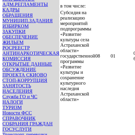
АДМ.РЕГЛАМЕНТЫ
в том числе:
КАДРЫ
Субсидия на
ОБРАЩЕНИЯ
реализацию
МУНИЦИП.ЗАДАНИЯ
мероприятий
ИЗБИРКОМ
подпрограммы
ЗАКУПКИ
«Развитие
ОБЕСПЕЧЕНИЕ
культуры села
ЖИЛЬЕМ
Астраханской
РОСРЕЕСТР
области»
АНТИНАРКОТИЧЕСКАЯ
государственной
08
01
КОМИССИЯ
программы
ОТКРЫТЫЕ ДАННЫЕ
«Развитие
ОБСУЖДЕНИЕ
культуры и
ПРОЕКТА СКИОВО
сохранение
СТОП-КОРРУПЦИЯ
культурного
ЗАНЯТОСТЬ
наследия
НАСЕЛЕНИЯ
Астраханской
Служба ГО и ЧС
области»
НАЛОГИ
ТУРИЗМ
Новости ФСС
СПРАВОЧНИК
СОБРАНИЯ ГРАЖДАН
ГОСУСЛУГИ
Транспорт, перевозки,