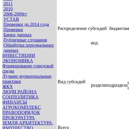
2011
2010
2006-2009гг
УСТАВ
Проверки до 2014 года
Распределение субсидий бюджетам
Проверки
Банки данных
Публичные слушания
код
Обработка персональных
данных
ИНВЕСТИЦИИ
ЭКОНОМИКА
Формирование городской
среды
Лучшие муниципальные
практики
Вид субсидий
раздела
подраздела
ЖКХ
ЛЮДИ РАЙОНА
СОЦПОЛИТИКА
ФИНАНСЫ
АГРОКОМПЛЕКС
ПРАВОПОРЯДОК
ПРОКУРАТУРА
ЗЕМЛЯ,АРХИТЕКТУРА,
Всего
ИМУЩЕСТВО